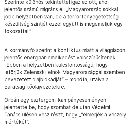
Szerinte különös tekintettel igaz ez ott, ahol
jelentős számú migráns él. „Magyarország sokkal
jobb helyzetben van, de a terrorfenyegetettségi
készültség szintjét ezzel együtt is megemeljük egy
fokozattal.”
A kormányfő szerint a konfliktus miatt a világpiacon
jelentős energiaár-emelkedést valószínűsítenek.
„Ebben a helyzetben kulcsfontosságú, hogy
letörjük Zelenszkij elnök Magyarországgal szemben
bevezetett olajblokádját” – mondta, utalva a
Barátság kőolajvezetékre.
Orbán egy esztergomi kampányeseményen
jelentette be, hogy szombat délután Védelmi
Tanács ülésén vesz részt, hogy „felmérjék a veszély
mértékét”.