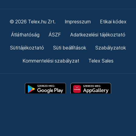
© 2026 Telex.hu Zrt.
Impresszum
Etikai kódex
Átláthatóság
ÁSZF
Adatkezelési tájékoztató
Sütitájékoztató
Süti beállítások
Szabályzatok
Kommentelési szabályzat
Telex Sales