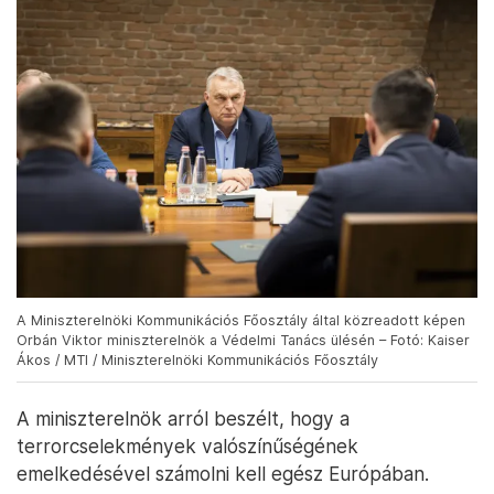
A Miniszterelnöki Kommunikációs Főosztály által közreadott képen
Orbán Viktor miniszterelnök a Védelmi Tanács ülésén – Fotó: Kaiser
Ákos / MTI / Miniszterelnöki Kommunikációs Főosztály
A miniszterelnök arról beszélt, hogy a
terrorcselekmények valószínűségének
emelkedésével számolni kell egész Európában.