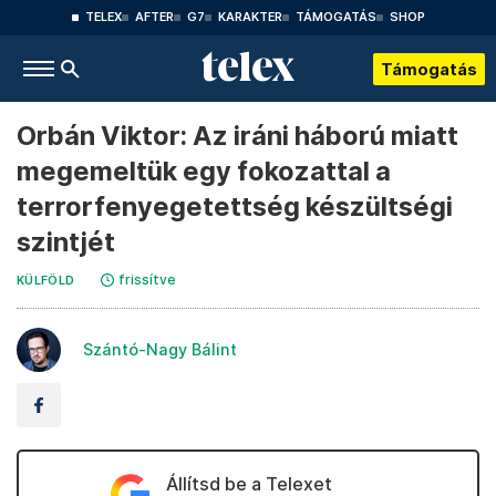
TELEX
AFTER
G7
KARAKTER
TÁMOGATÁS
SHOP
Támogatás
Orbán Viktor: Az iráni háború miatt
megemeltük egy fokozattal a
terrorfenyegetettség készültségi
szintjét
frissítve
KÜLFÖLD
Szántó-Nagy Bálint
Állítsd be a Telexet