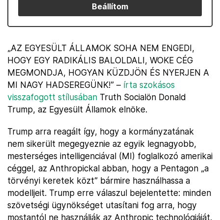
Beállítom
„AZ EGYESÜLT ÁLLAMOK SOHA NEM ENGEDI,
HOGY EGY RADIKÁLIS BALOLDALI, WOKE CÉG
MEGMONDJA, HOGYAN KÜZDJÖN ÉS NYERJEN A
MI NAGY HADSEREGÜNK!” –
írta szokásos
visszafogott stílusában
Truth Socialön Donald
Trump, az Egyesült Államok elnöke.
Trump arra reagált így, hogy a kormányzatának
nem sikerült megegyeznie az egyik legnagyobb,
mesterséges intelligenciával (MI) foglalkozó amerikai
céggel, az Anthropickal abban, hogy a Pentagon „a
törvényi keretek közt” bármire használhassa a
modelljeit. Trump erre válaszul bejelentette: minden
szövetségi ügynökséget utasítani fog arra, hogy
mostantól ne használják az Anthropic technológiáját.