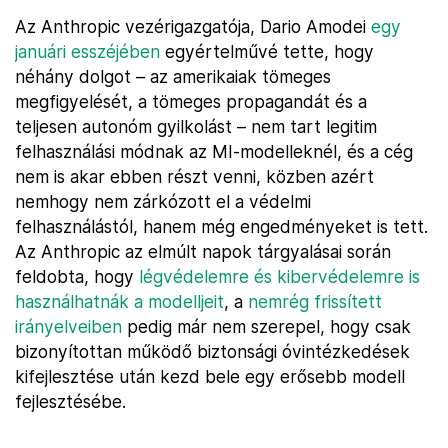
Az Anthropic vezérigazgatója, Dario Amodei
egy
januári esszéjében
egyértelművé tette, hogy
néhány dolgot – az amerikaiak tömeges
megfigyelését, a tömeges propagandát és a
teljesen autonóm gyilkolást – nem tart legitim
felhasználási módnak az MI-modelleknél, és a cég
nem is akar ebben részt venni, közben azért
nemhogy nem zárkózott el a védelmi
felhasználástól, hanem még engedményeket is tett.
Az Anthropic az elmúlt napok tárgyalásai során
feldobta, hogy
légvédelemre és kibervédelemre is
használhatnák a modelljeit
, a
nemrég frissített
irányelveiben
pedig már nem szerepel, hogy csak
bizonyítottan működő biztonsági óvintézkedések
kifejlesztése után kezd bele egy erősebb modell
fejlesztésébe.