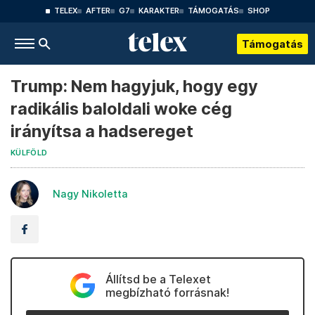
TELEX
AFTER
G7
KARAKTER
TÁMOGATÁS
SHOP
Támogatás
Trump: Nem hagyjuk, hogy egy
radikális baloldali woke cég
irányítsa a hadsereget
KÜLFÖLD
Nagy Nikoletta
Állítsd be a Telexet
megbízható forrásnak!