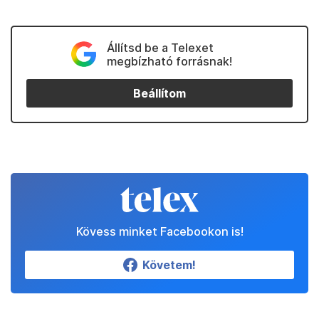
Állítsd be a Telexet
megbízható forrásnak!
Beállítom
Kövess minket Facebookon is!
Követem!