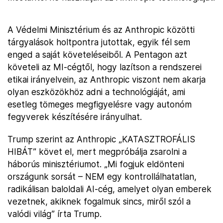
A Védelmi Minisztérium és az Anthropic közötti
tárgyalások holtpontra jutottak, egyik fél sem
enged a saját követeléseiből. A Pentagon azt
követeli az MI-cégtől, hogy lazítson a rendszerei
etikai irányelvein, az Anthropic viszont nem akarja
olyan eszközökhöz adni a technológiáját, ami
esetleg tömeges megfigyelésre vagy autonóm
fegyverek készítésére irányulhat.
Trump szerint az Anthropic „KATASZTROFÁLIS
HIBÁT” követ el, mert megpróbálja zsarolni a
háborús minisztériumot. „Mi fogjuk eldönteni
országunk sorsát – NEM egy kontrollálhatatlan,
radikálisan baloldali AI-cég, amelyet olyan emberek
vezetnek, akiknek fogalmuk sincs, miről szól a
valódi világ” írta Trump.