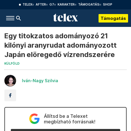
TELEX
AFTER
G7
KARAKTER
TÁMOGATÁS
SHOP
Támogatás
Egy titokzatos adományozó 21
kilónyi aranyrudat adományozott
Japán elöregedő vízrendszerére
KÜLFÖLD
Iván-Nagy Szilvia
Állítsd be a Telexet
megbízható forrásnak!