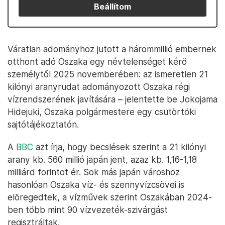
Beállítom
Váratlan adományhoz jutott a hárommillió embernek
otthont adó Oszaka egy névtelenséget kérő
személytől 2025 novemberében: az ismeretlen 21
kilónyi aranyrudat adományozott Oszaka régi
vízrendszerének javítására – jelentette be Jokojama
Hidejuki, Oszaka polgármestere egy csütörtöki
sajtótájékoztatón.
A
BBC
azt írja, hogy becslések szerint a 21 kilónyi
arany kb. 560 millió japán jent, azaz kb. 1,16-1,18
milliárd forintot ér. Sok más japán városhoz
hasonlóan Oszaka víz- és szennyvízcsövei is
elöregedtek, a vízművek szerint Oszakában 2024-
ben több mint 90 vízvezeték-szivárgást
regisztráltak.