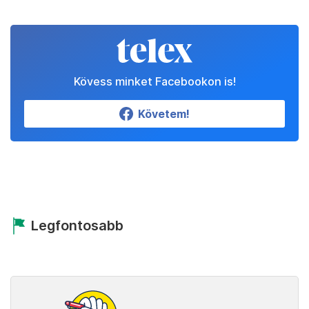
Kövess minket Facebookon is!
Követem!
Legfontosabb