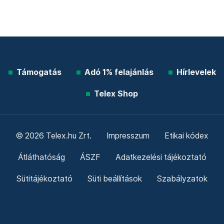
Támogatás
Adó 1% felajánlás
Hírlevelek
Telex Shop
© 2026 Telex.hu Zrt.
Impresszum
Etikai kódex
Átláthatóság
ÁSZF
Adatkezelési tájékoztató
Sütitájékoztató
Süti beállítások
Szabályzatok
Kommentelési szabályzat
Telex Sales