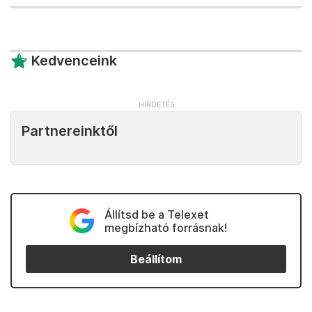
Kedvenceink
Partnereinktől
Állítsd be a Telexet
megbízható forrásnak!
Beállítom