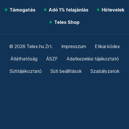
Támogatás
Adó 1% felajánlás
Hírlevelek
Telex Shop
© 2026 Telex.hu Zrt.
Impresszum
Etikai kódex
Átláthatóság
ÁSZF
Adatkezelési tájékoztató
Sütitájékoztató
Süti beállítások
Szabályzatok
Kommentelési szabályzat
Telex Sales