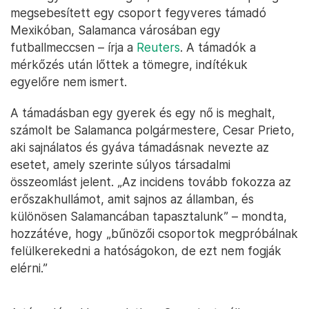
megsebesített egy csoport fegyveres támadó
Mexikóban, Salamanca városában egy
futballmeccsen – írja a
Reuters
. A támadók a
mérkőzés után lőttek a tömegre, indítékuk
egyelőre nem ismert.
A támadásban egy gyerek és egy nő is meghalt,
számolt be Salamanca polgármestere, Cesar Prieto,
aki sajnálatos és gyáva támadásnak nevezte az
esetet, amely szerinte súlyos társadalmi
összeomlást jelent. „Az incidens tovább fokozza az
erőszakhullámot, amit sajnos az államban, és
különösen Salamancában tapasztalunk” – mondta,
hozzátéve, hogy „bűnözői csoportok megpróbálnak
felülkerekedni a hatóságokon, de ezt nem fogják
elérni.”