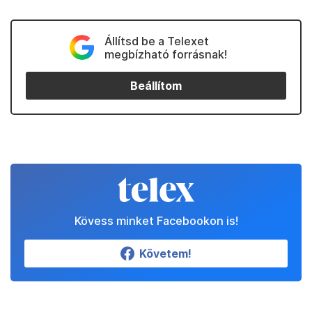
Állítsd be a Telexet
megbízható forrásnak!
Beállítom
Kövess minket Facebookon is!
Követem!