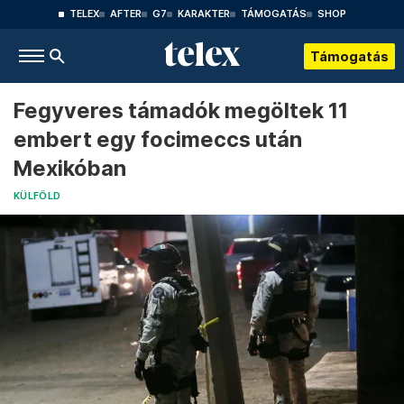
TELEX
AFTER
G7
KARAKTER
TÁMOGATÁS
SHOP
Támogatás
Fegyveres támadók megöltek 11
embert egy focimeccs után
Mexikóban
KÜLFÖLD