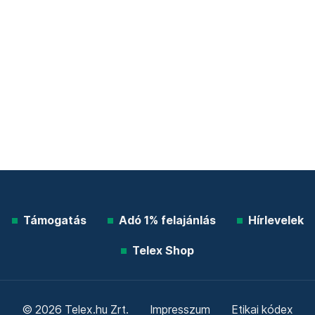
Támogatás
Adó 1% felajánlás
Hírlevelek
Telex Shop
© 2026 Telex.hu Zrt.
Impresszum
Etikai kódex