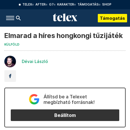
TELEX
AFTER
G7
KARAKTER
TÁMOGATÁS
SHOP
Támogatás
Elmarad a híres hongkongi tűzijáték
KÜLFÖLD
Dévai László
Állítsd be a Telexet
megbízható forrásnak!
Beállítom