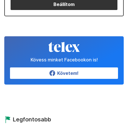
Beállítom
Kövess minket Facebookon is!
Követem!
Legfontosabb