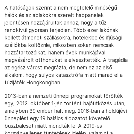
A hatóságok szerint a nem megfelelő minőségű
hálók és az ablakokra szerelt habpanelek
jelentősen hozzájárultak ahhoz, hogy a tűz
rendkívül gyorsan terjedjen. Több ezer lakónak
kellett átmeneti szállásokra, hotelekbe és ifjúsági
szállókba költöznie, miközben sokan nemcsak
hozzátartozóikat, hanem évek munkájával
megvásárolt otthonukat is elveszítették. A tragédia
az egész várost megrázta, de nem ez az első
alkalom, hogy súlyos katasztrófa miatt marad el a
tűzijáték Hongkongban.
2013-ban a nemzeti ünnepi programokat törölték
egy, 2012. október 1-jén történt hajóütközés után,
amelyben 39 ember halt meg. 2018-ban a holdújévi
ünneplést egy 19 halálos áldozatot követelő
buszbaleset miatt mondták le. A 2019-es
kormányellenes tüntetések idején, valamint a