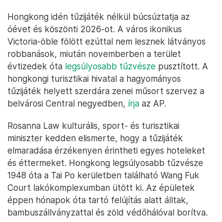
Hongkong idén tűzijáték nélkül búcsúztatja az
óévet és köszönti 2026-ot. A város ikonikus
Victoria-öble fölött ezúttal nem lesznek látványos
robbanások, miután novemberben a terület
évtizedek óta
legsúlyosabb tűzvésze
pusztított. A
hongkongi turisztikai hivatal a hagyományos
tűzijáték helyett szerdára zenei műsort szervez a
belvárosi Central negyedben,
írja
az AP.
Rosanna Law kulturális, sport- és turisztikai
miniszter kedden elismerte, hogy a tűzijáték
elmaradása érzékenyen érintheti egyes hoteleket
és éttermeket. Hongkong legsúlyosabb tűzvésze
1948 óta a Tai Po kerületben található Wang Fuk
Court lakókomplexumban ütött ki. Az épületek
éppen hónapok óta tartó felújítás alatt álltak,
bambuszállványzattal és zöld védőhálóval borítva.