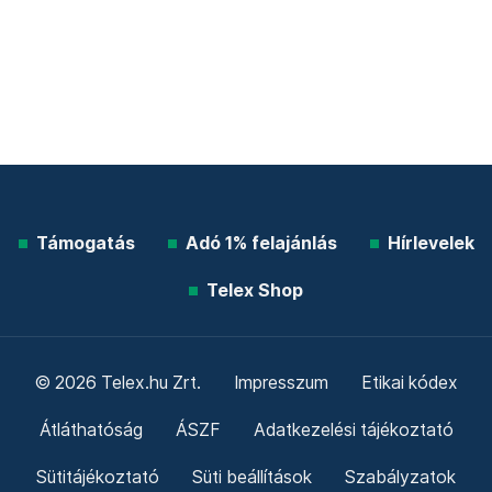
Támogatás
Adó 1% felajánlás
Hírlevelek
Telex Shop
© 2026 Telex.hu Zrt.
Impresszum
Etikai kódex
Átláthatóság
ÁSZF
Adatkezelési tájékoztató
Sütitájékoztató
Süti beállítások
Szabályzatok