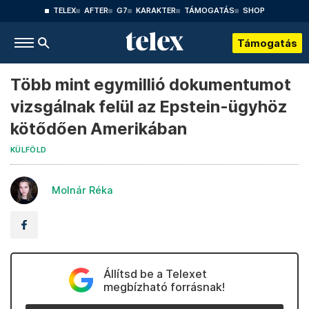
TELEX
AFTER
G7
KARAKTER
TÁMOGATÁS
SHOP
Támogatás
Több mint egymillió dokumentumot
vizsgálnak felül az Epstein-ügyhöz
kötődően Amerikában
KÜLFÖLD
Molnár Réka
Állítsd be a Telexet
megbízható forrásnak!