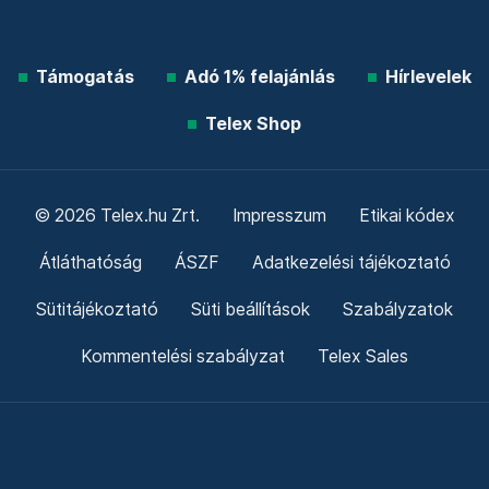
Támogatás
Adó 1% felajánlás
Hírlevelek
Telex Shop
© 2026 Telex.hu Zrt.
Impresszum
Etikai kódex
Átláthatóság
ÁSZF
Adatkezelési tájékoztató
Sütitájékoztató
Süti beállítások
Szabályzatok
Kommentelési szabályzat
Telex Sales