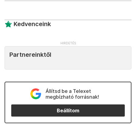
Kedvenceink
Partnereinktől
Állítsd be a Telexet
megbízható forrásnak!
Beállítom