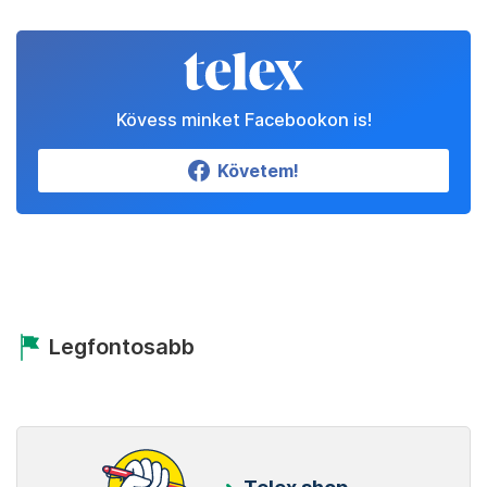
Kövess minket Facebookon is!
Követem!
Legfontosabb