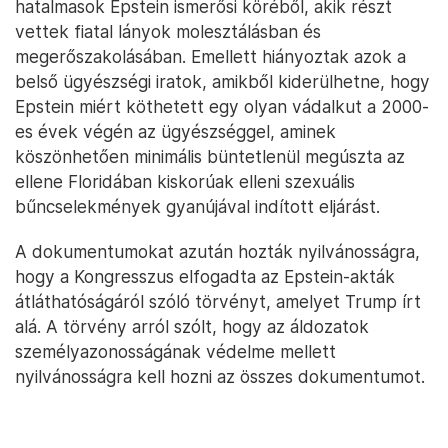
hatalmasok Epstein ismerősi köréből, akik részt
vettek fiatal lányok molesztálásban és
megerőszakolásában. Emellett hiányoztak azok a
belső ügyészségi iratok, amikből kiderülhetne, hogy
Epstein miért köthetett egy olyan vádalkut a 2000-
es évek végén az ügyészséggel, aminek
köszönhetően minimális büntetlenül megúszta az
ellene Floridában kiskorúak elleni szexuális
bűncselekmények gyanújával indított eljárást.
A dokumentumokat azután hozták nyilvánosságra,
hogy a Kongresszus elfogadta az Epstein-akták
átláthatóságáról szóló törvényt, amelyet Trump írt
alá. A törvény arról szólt, hogy az áldozatok
személyazonosságának védelme mellett
nyilvánosságra kell hozni az összes dokumentumot.