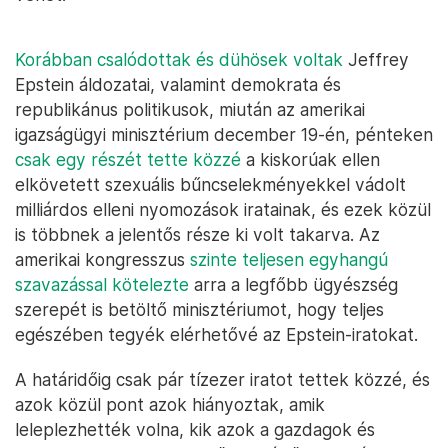
Korábban csalódottak és dühösek voltak
Jeffrey
Epstein áldozatai, valamint demokrata és
republikánus politikusok, miután az amerikai
igazságügyi minisztérium december 19-én, pénteken
csak egy részét tette közzé
a kiskorúak ellen
elkövetett szexuális bűncselekményekkel vádolt
milliárdos elleni nyomozások iratainak, és ezek közül
is többnek a jelentős része ki volt takarva. Az
amerikai kongresszus
szinte teljesen egyhangú
szavazással kötelezte
arra a legfőbb ügyészség
szerepét is betöltő minisztériumot, hogy teljes
egészében tegyék elérhetővé az Epstein-iratokat.
A határidőig csak pár tízezer iratot tettek közzé, és
azok közül pont azok hiányoztak, amik
leleplezhették volna, kik azok a gazdagok és