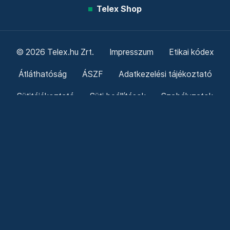
Telex Shop
© 2026 Telex.hu Zrt.
Impresszum
Etikai kódex
Átláthatóság
ÁSZF
Adatkezelési tájékoztató
Sütitájékoztató
Süti beállítások
Szabályzatok
Kommentelési szabályzat
Telex Sales