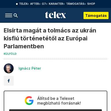
TELEX
AFTER
G7
KARAKTER
TÁMOGATÁS
SHOP
Támogatás
Elsírta magát a tolmács az ukrán
kisfiú történetétől az Európai
Parlamentben
KÜLFÖLD
Ignácz Péter
Állítsd be a Telexet
megbízható forrásnak!