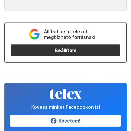
Állítsd be a Telexet
megbízható forrásnak!
Beállítom
Kövess minket Facebookon is!
Követem!