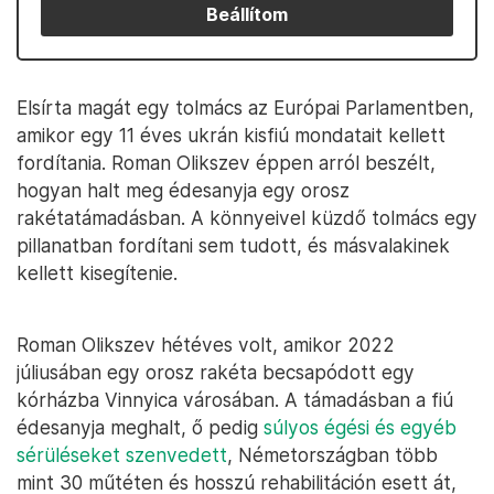
Beállítom
Elsírta magát egy tolmács az Európai Parlamentben,
amikor egy 11 éves ukrán kisfiú mondatait kellett
fordítania. Roman Olikszev éppen arról beszélt,
hogyan halt meg édesanyja egy orosz
rakétatámadásban. A könnyeivel küzdő tolmács egy
pillanatban fordítani sem tudott, és másvalakinek
kellett kisegítenie.
Roman Olikszev hétéves volt, amikor 2022
júliusában egy orosz rakéta becsapódott egy
kórházba Vinnyica városában. A támadásban a fiú
édesanyja meghalt, ő pedig
súlyos égési és egyéb
sérüléseket szenvedett
, Németországban több
mint 30 műtéten és hosszú rehabilitáción esett át,