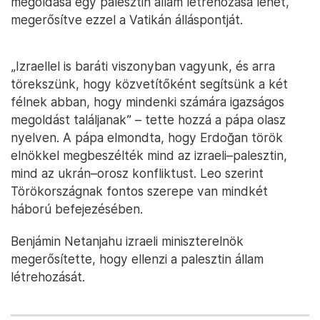
megoldása egy palesztin állam létrehozása lehet,
megerősítve ezzel a Vatikán álláspontját.
„Izraellel is baráti viszonyban vagyunk, és arra
törekszünk, hogy közvetítőként segítsünk a két
félnek abban, hogy mindenki számára igazságos
megoldást találjanak” – tette hozzá a pápa olasz
nyelven. A pápa elmondta, hogy Erdoğan török
elnökkel megbeszélték mind az izraeli–palesztin,
mind az ukrán–orosz konfliktust. Leo szerint
Törökországnak fontos szerepe van mindkét
háború befejezésében.
Benjámin Netanjahu izraeli miniszterelnök
megerősítette, hogy ellenzi a palesztin állam
létrehozását.