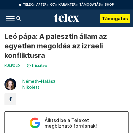
TELEX
AFTER
G7
KARAKTER
TÁMOGATÁS
SHOP
Támogatás
Leó pápa: A palesztin állam az
egyetlen megoldás az izraeli
konfliktusra
frissítve
KÜLFÖLD
Németh-Halász
Nikolett
Állítsd be a Telexet
megbízható forrásnak!