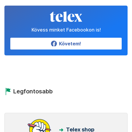
Kövess minket Facebookon is!
Követem!
Legfontosabb
Telex shop