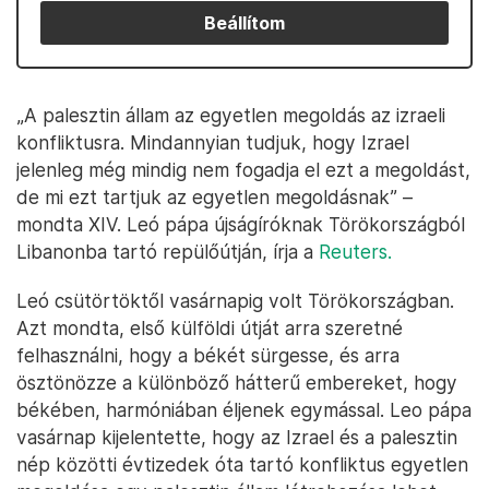
Beállítom
„A palesztin állam az egyetlen megoldás az izraeli
konfliktusra. Mindannyian tudjuk, hogy Izrael
jelenleg még mindig nem fogadja el ezt a megoldást,
de mi ezt tartjuk az egyetlen megoldásnak” –
mondta XIV. Leó pápa újságíróknak Törökországból
Libanonba tartó repülőútján, írja a
Reuters.
Leó csütörtöktől vasárnapig volt Törökországban.
Azt mondta, első külföldi útját arra szeretné
felhasználni, hogy a békét sürgesse, és arra
ösztönözze a különböző hátterű embereket, hogy
békében, harmóniában éljenek egymással. Leo pápa
vasárnap kijelentette, hogy az Izrael és a palesztin
nép közötti évtizedek óta tartó konfliktus egyetlen