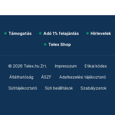
Támogatás
Adó 1% felajánlás
Hírlevelek
Telex Shop
© 2026 Telex.hu Zrt.
Impresszum
Etikai kódex
Átláthatóság
ÁSZF
Adatkezelési tájékoztató
Sütitájékoztató
Süti beállítások
Szabályzatok
Kommentelési szabályzat
Telex Sales