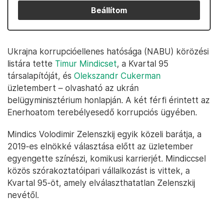
Beállítom
Ukrajna korrupcióellenes hatósága (NABU) körözési
listára tette
Timur Mindicset
, a Kvartal 95
társalapítóját, és
Olekszandr Cukerman
üzletembert – olvasható az ukrán
belügyminisztérium honlapján. A két férfi érintett az
Enerhoatom terebélyesedő korrupciós ügyében.
Mindics Volodimir Zelenszkij egyik közeli barátja, a
2019-es elnökké választása előtt az üzletember
egyengette színészi, komikusi karrierjét. Mindiccsel
közös szórakoztatóipari vállalkozást is vittek, a
Kvartal 95-öt, amely elválaszthatatlan Zelenszkij
nevétől.