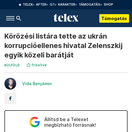
TELEX
AFTER
G7
KARAKTER
TÁMOGATÁS
SHOP
Támogatás
Körözési listára tette az ukrán
korrupcióellenes hivatal Zelenszkij
egyik közeli barátját
frissítve
KÜLFÖLD
Vida Benjámin
Állítsd be a Telexet
megbízható forrásnak!