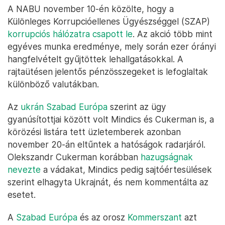
A NABU november 10-én közölte, hogy a
Különleges Korrupcióellenes Ügyészséggel (SZAP)
korrupciós hálózatra csapott le
. Az akció több mint
egyéves munka eredménye, mely során ezer órányi
hangfelvételt gyűjtöttek lehallgatásokkal. A
rajtaütésen jelentős pénzösszegeket is lefoglaltak
különböző valutákban.
Az
ukrán Szabad Európa
szerint az ügy
gyanúsítottjai között volt Mindics és Cukerman is, a
körözési listára tett üzletemberek azonban
november 20-án eltűntek a hatóságok radarjáról.
Olekszandr Cukerman korábban
hazugságnak
nevezte
a vádakat, Mindics pedig sajtóértesülések
szerint elhagyta Ukrajnát, és nem kommentálta az
esetet.
A
Szabad Európa
és az orosz
Kommerszant
azt