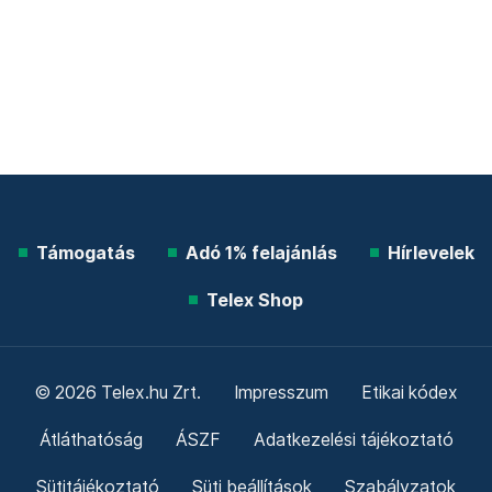
Támogatás
Adó 1% felajánlás
Hírlevelek
Telex Shop
© 2026 Telex.hu Zrt.
Impresszum
Etikai kódex
Átláthatóság
ÁSZF
Adatkezelési tájékoztató
Sütitájékoztató
Süti beállítások
Szabályzatok