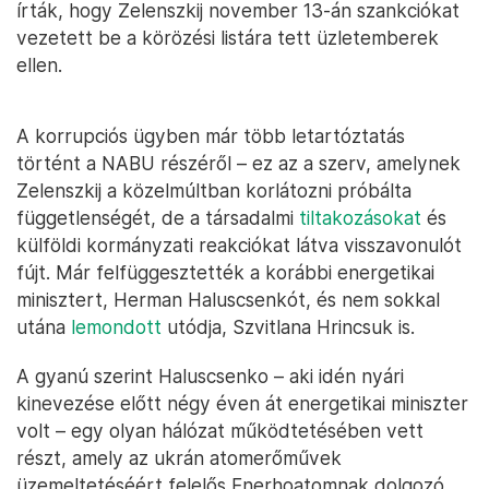
írták, hogy Zelenszkij november 13-án szankciókat
vezetett be a körözési listára tett üzletemberek
ellen.
A korrupciós ügyben már több letartóztatás
történt a NABU részéről – ez az a szerv, amelynek
Zelenszkij a közelmúltban korlátozni próbálta
függetlenségét, de a társadalmi
tiltakozásokat
és
külföldi kormányzati reakciókat látva visszavonulót
fújt. Már felfüggesztették a korábbi energetikai
minisztert, Herman Haluscsenkót, és nem sokkal
utána
lemondott
utódja, Szvitlana Hrincsuk is.
A gyanú szerint Haluscsenko – aki idén nyári
kinevezése előtt négy éven át energetikai miniszter
volt – egy olyan hálózat működtetésében vett
részt, amely az ukrán atomerőművek
üzemeltetéséért felelős Enerhoatomnak dolgozó