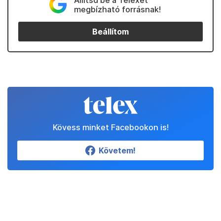
Állítsd be a Telexet
megbízható forrásnak!
Beállítom
Kövess minket Facebookon is!
Követem!