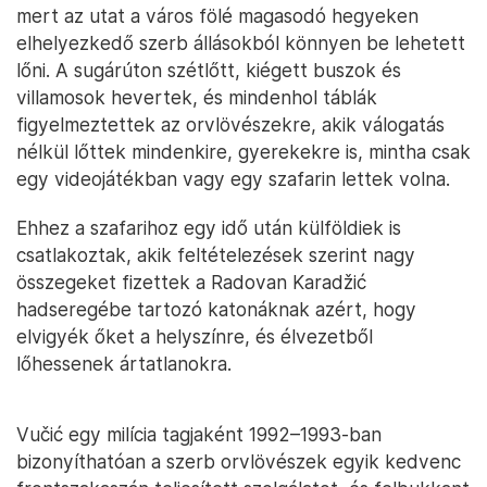
mert az utat a város fölé magasodó hegyeken
elhelyezkedő szerb állásokból könnyen be lehetett
lőni. A sugárúton szétlőtt, kiégett buszok és
villamosok hevertek, és mindenhol táblák
figyelmeztettek az orvlövészekre, akik válogatás
nélkül lőttek mindenkire, gyerekekre is, mintha csak
egy videojátékban vagy egy szafarin lettek volna.
Ehhez a szafarihoz egy idő után külföldiek is
csatlakoztak, akik feltételezések szerint nagy
összegeket fizettek a Radovan Karadžić
hadseregébe tartozó katonáknak azért, hogy
elvigyék őket a helyszínre, és élvezetből
lőhessenek ártatlanokra.
Vučić egy milícia tagjaként 1992–1993-ban
bizonyíthatóan a szerb orvlövészek egyik kedvenc