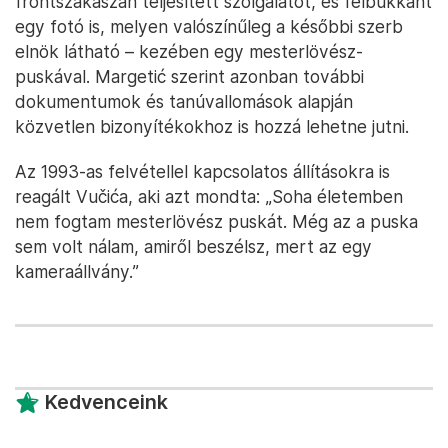
frontszakaszán teljesített szolgálatot, és felbukkant
egy fotó is, melyen valószínűleg a későbbi szerb
elnök látható – kezében egy mesterlövész-
puskával. Margetić szerint azonban további
dokumentumok és tanúvallomások alapján
közvetlen bizonyítékokhoz is hozzá lehetne jutni.
Az 1993-as felvétellel kapcsolatos állításokra is
reagált Vučića, aki azt mondta: „Soha életemben
nem fogtam mesterlövész puskát. Még az a puska
sem volt nálam, amiről beszélsz, mert az egy
kameraállvány.”
Kedvenceink