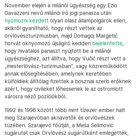
November elején a milánói ügyészség egy Ezio
Gavazzeni nevű milánói író jogi panasza után
nyomozni kezdett
olyan olasz állampolgárok ellen,
akikről gyanítható, hogy részt vettek az
orvlövészturizmusban, majd Domagoj Margetić
horvát oknyomozó újságíró kedden
bejelentette
,
hogy hivatalos panaszt nyújtott be a milánói
ügyészséghez, azt állítva, hogy Vučić részt vett a
„mesterlövész-turizmusban”, vagy közreműködött
annak elősegítésében, amelynek keretében
külföldiek állítólag fizettek a boszniai szerb erőknek
azért, hogy civileket lőhessenek le az ostromlott
városra néző pozíciókból.
1992 és 1996 között több mint tízezer ember halt
meg Szarajevóban aknavetők és orvlövészek
tüzében. Szarajevó főútját, a Meša Selimović
sugárutat csak Orvlövész sugárútként emlegették,