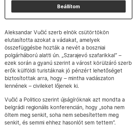
Beállítom
Aleksandar Vučić szerb elnök csütörtökön
elutasította azokat a vádakat, amelyek
összefüggésbe hozták a nevét a boszniai
polgárháború alatti ún. „Szarajevó szafarikkal” –
ezek során a gyanú szerint a várost körülzáró szerb
erők külföldi turistáknak jó pénzért lehetőséget
biztosítottak arra, hogy – mintha vadászaton
lennének – civileket lőjenek ki.
Vučić a Politico szerint újságíróknak azt mondta a
belgrádi regionális konferencián, hogy „soha nem
öltem meg senkit, soha nem sebesítettem meg
senkit, és semmi ehhez hasonlót sem tettem”.