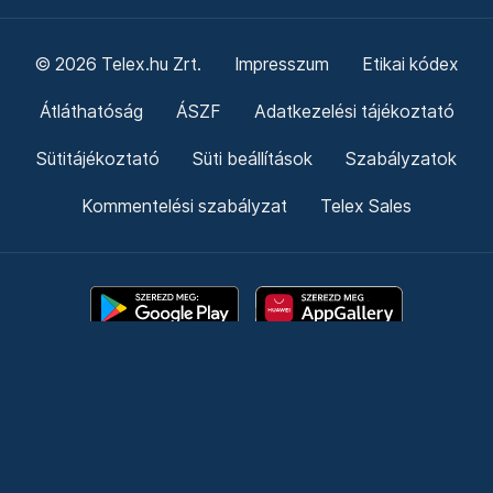
© 2026 Telex.hu Zrt.
Impresszum
Etikai kódex
Átláthatóság
ÁSZF
Adatkezelési tájékoztató
Sütitájékoztató
Süti beállítások
Szabályzatok
Kommentelési szabályzat
Telex Sales