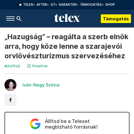
TELEX
AFTER
G7
KARAKTER
TÁMOGATÁS
SHOP
Támogatás
„Hazugság” – reagálta a szerb elnök
arra, hogy köze lenne a szarajevói
orvlövészturizmus szervezéséhez
frissítve
KÜLFÖLD
Iván-Nagy Szilvia
Állítsd be a Telexet
megbízható forrásnak!