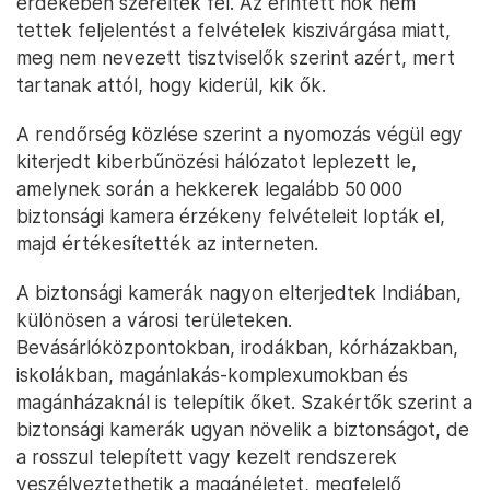
érdekében szerelték fel. Az érintett nők nem
tettek feljelentést a felvételek kiszivárgása miatt,
meg nem nevezett tisztviselők szerint azért, mert
tartanak attól, hogy kiderül, kik ők.
A rendőrség közlése szerint a nyomozás végül egy
kiterjedt kiberbűnözési hálózatot leplezett le,
amelynek során a hekkerek legalább 50 000
biztonsági kamera érzékeny felvételeit lopták el,
majd értékesítették az interneten.
A biztonsági kamerák nagyon elterjedtek Indiában,
különösen a városi területeken.
Bevásárlóközpontokban, irodákban, kórházakban,
iskolákban, magánlakás-komplexumokban és
magánházaknál is telepítik őket. Szakértők szerint a
biztonsági kamerák ugyan növelik a biztonságot, de
a rosszul telepített vagy kezelt rendszerek
veszélyeztethetik a magánéletet, megfelelő