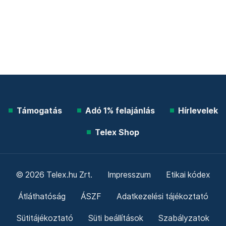
Támogatás
Adó 1% felajánlás
Hírlevelek
Telex Shop
© 2026 Telex.hu Zrt.
Impresszum
Etikai kódex
Átláthatóság
ÁSZF
Adatkezelési tájékoztató
Sütitájékoztató
Süti beállítások
Szabályzatok