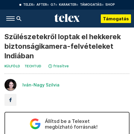
TELEX
AFTER
G7
KARAKTER
TÁMOGATÁS
SHOP
Támogatás
Szülészetekről loptak el hekkerek
biztonságikamera-felvételeket
Indiában
frissítve
KÜLFÖLD
TECHTUD
Iván-Nagy Szilvia
Állítsd be a Telexet
megbízható forrásnak!