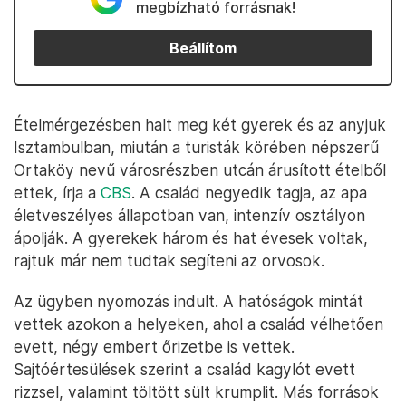
megbízható forrásnak!
Beállítom
Ételmérgezésben halt meg két gyerek és az anyjuk
Isztambulban, miután a turisták körében népszerű
Ortaköy nevű városrészben utcán árusított ételből
ettek, írja a
CBS
. A család negyedik tagja, az apa
életveszélyes állapotban van, intenzív osztályon
ápolják. A gyerekek három és hat évesek voltak,
rajtuk már nem tudtak segíteni az orvosok.
Az ügyben nyomozás indult. A hatóságok mintát
vettek azokon a helyeken, ahol a család vélhetően
evett, négy embert őrizetbe is vettek.
Sajtóértesülések szerint a család kagylót evett
rizzsel, valamint töltött sült krumplit. Más források