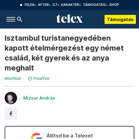
TELEX
AFTER
G7
KARAKTER
TÁMOGATÁS
SHOP
Támogatás
Isztambul turistanegyedében
kapott ételmérgezést egy német
család, két gyerek és az anya
meghalt
frissítve
KÜLFÖLD
Mizsur András
Állítsd be a Telexet