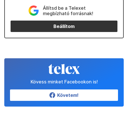
Állítsd be a Telexet
megbízható forrásnak!
Beállítom
Kövess minket Facebookon is!
Követem!