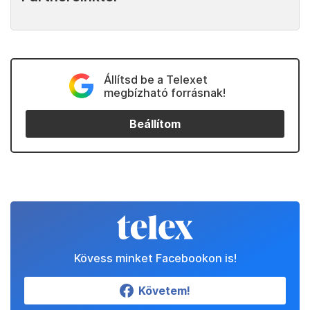
Állítsd be a Telexet
megbízható forrásnak!
Beállítom
Kövess minket Facebookon is!
Követem!