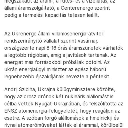
megszakadt az áram-, a fűtés- és a vízellátás, az
állami áramszolgáltató, a Centerenergo szerint
pedig a termelési kapacitás teljesen leállt.
Az Ukrenergo állami villamosenergia-átviteli
rendszerirányító vállalat szerint vasárnap
országszerte napi 8-16 órás áramszünetek várhatók
a legtöbb régióban, amíg a javítások tartanak. Az
energiát más forrásokból próbálják pótolni. Az
ukrán energiaügyi miniszter az egész háború
legnehezebb éjszakájának nevezte a péntekit.
Andrij Szibiha, Ukrajna külügyminisztere közölte,
hogy az orosz drónok két nukleáris alállomást is
célba vettek Nyugat-Ukrajnában, és felszólította az
ENSZ atomenergia-felügyeletét, hogy reagáljon az
esetre. A szóban forgó alállomások a hmelnickiji és
rivnei atomerőműveket látták el árammal, körülbelül