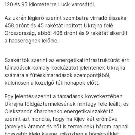
120 és 95 kilométerre Luck városától.
Az ukrán légierő szerint szombatra virradó éjszaka
458 drónt és 45 rakétát indított Ukrajna felé
Oroszország, ebből 406 drónt és 9 rakétát sikerült
a hadseregnek lelőnie.
Szakértők szerint az energetikai infrastruktúrát ért
támadások komoly kockázatot jelentenek Ukrajna
számára a fűtéskimaradások szempontjából,
különösen a közelgő téli hónapok előtt.
Egy jelentés szerint a támadások következtében
Ukrajna földgáztermelésének mintegy fele leállt, és
Olekszandr Kharchenko energetikai szakértő
szerint azt mondta, hogy ha Kijev két erőműve
(amelyek áramot és hőt is termelnek) három napnál
hosszabb ideig kiesne, miközben a hőmérséklet