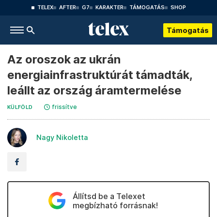
TELEX
AFTER
G7
KARAKTER
TÁMOGATÁS
SHOP
Támogatás
Az oroszok az ukrán
energiainfrastruktúrát támadták,
leállt az ország áramtermelése
frissítve
KÜLFÖLD
Nagy Nikoletta
Állítsd be a Telexet
megbízható forrásnak!