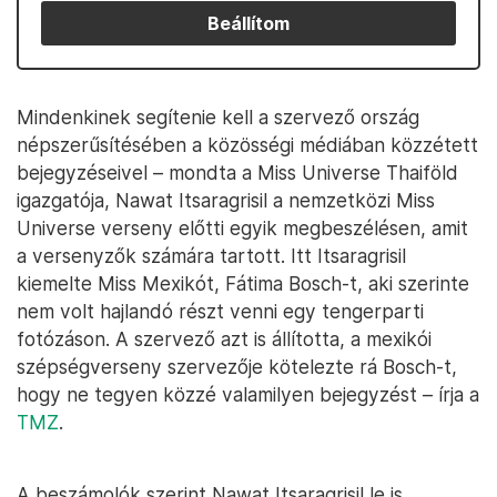
Beállítom
Mindenkinek segítenie kell a szervező ország
népszerűsítésében a közösségi médiában közzétett
bejegyzéseivel – mondta a Miss Universe Thaiföld
igazgatója, Nawat Itsaragrisil a nemzetközi Miss
Universe verseny előtti egyik megbeszélésen, amit
a versenyzők számára tartott. Itt Itsaragrisil
kiemelte Miss Mexikót, Fátima Bosch-t, aki szerinte
nem volt hajlandó részt venni egy tengerparti
fotózáson. A szervező azt is állította, a mexikói
szépségverseny szervezője kötelezte rá Bosch-t,
hogy ne tegyen közzé valamilyen bejegyzést – írja a
TMZ
.
A beszámolók szerint Nawat Itsaragrisil le is