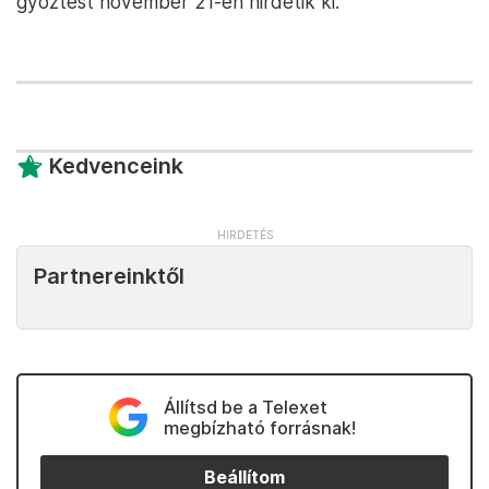
győztest november 21-én hirdetik ki.
Kedvenceink
Partnereinktől
Állítsd be a Telexet
megbízható forrásnak!
Beállítom