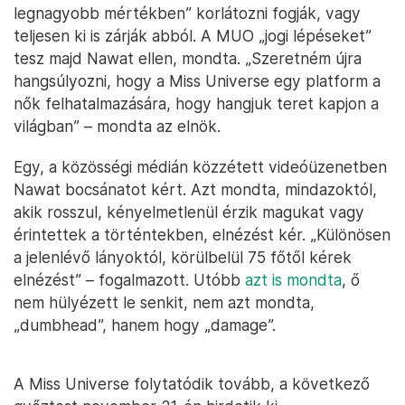
legnagyobb mértékben” korlátozni fogják, vagy
teljesen ki is zárják abból. A MUO „jogi lépéseket”
tesz majd Nawat ellen, mondta. „Szeretném újra
hangsúlyozni, hogy a Miss Universe egy platform a
nők felhatalmazására, hogy hangjuk teret kapjon a
világban” – mondta az elnök.
Egy, a közösségi médián közzétett videóüzenetben
Nawat bocsánatot kért. Azt mondta, mindazoktól,
akik rosszul, kényelmetlenül érzik magukat vagy
érintettek a történtekben, elnézést kér. „Különösen
a jelenlévő lányoktól, körülbelül 75 főtől kérek
elnézést” – fogalmazott. Utóbb
azt is mondta
, ő
nem hülyézett le senkit, nem azt mondta,
„dumbhead”, hanem hogy „damage”.
A Miss Universe folytatódik tovább, a következő