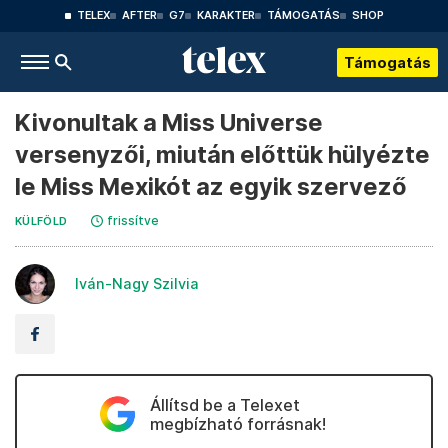
TELEX
AFTER
G7
KARAKTER
TÁMOGATÁS
SHOP
Támogatás
Kivonultak a Miss Universe
versenyzői, miután előttük hülyézte
le Miss Mexikót az egyik szervező
frissítve
KÜLFÖLD
Iván-Nagy Szilvia
Állítsd be a Telexet
megbízható forrásnak!