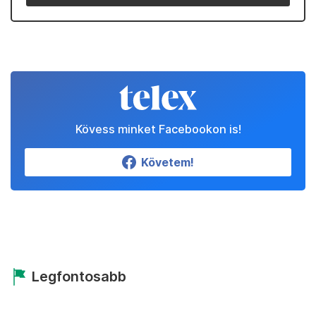
Kövess minket Facebookon is!
Követem!
Legfontosabb