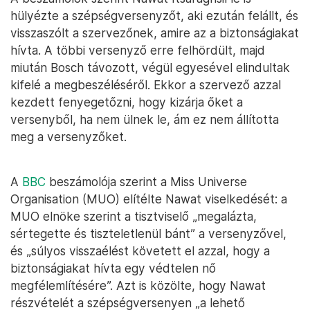
hülyézte a szépségversenyzőt, aki ezután felállt, és
visszaszólt a szervezőnek, amire az a biztonságiakat
hívta. A többi versenyző erre felhördült, majd
miután Bosch távozott, végül egyesével elindultak
kifelé a megbeszéléséről. Ekkor a szervező azzal
kezdett fenyegetőzni, hogy kizárja őket a
versenyből, ha nem ülnek le, ám ez nem állította
meg a versenyzőket.
A
BBC
beszámolója szerint a Miss Universe
Organisation (MUO) elítélte Nawat viselkedését: a
MUO elnöke szerint a tisztviselő „megalázta,
sértegette és tiszteletlenül bánt” a versenyzővel,
és „súlyos visszaélést követett el azzal, hogy a
biztonságiakat hívta egy védtelen nő
megfélemlítésére”. Azt is közölte, hogy Nawat
részvételét a szépségversenyen „a lehető