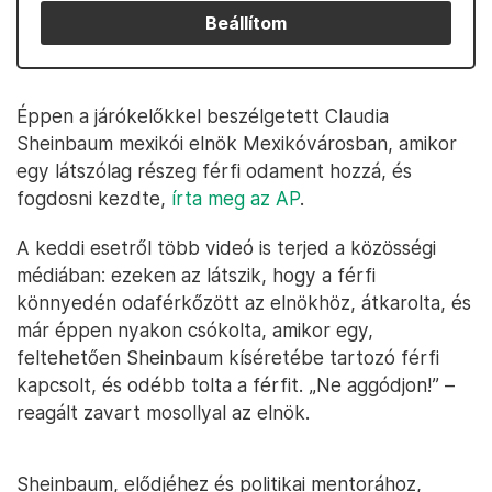
Beállítom
Éppen a járókelőkkel beszélgetett Claudia
Sheinbaum mexikói elnök Mexikóvárosban, amikor
egy látszólag részeg férfi odament hozzá, és
fogdosni kezdte,
írta meg az AP
.
A keddi esetről több videó is terjed a közösségi
médiában: ezeken az látszik, hogy a férfi
könnyedén odaférkőzött az elnökhöz, átkarolta, és
már éppen nyakon csókolta, amikor egy,
feltehetően Sheinbaum kíséretébe tartozó férfi
kapcsolt, és odébb tolta a férfit. „Ne aggódjon!” –
reagált zavart mosollyal az elnök.
Sheinbaum, elődjéhez és politikai mentorához,