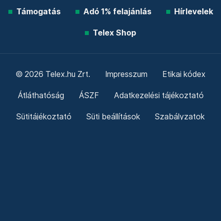
Támogatás
Adó 1% felajánlás
Hírlevelek
Telex Shop
© 2026 Telex.hu Zrt.
Impresszum
Etikai kódex
Átláthatóság
ÁSZF
Adatkezelési tájékoztató
Sütitájékoztató
Süti beállítások
Szabályzatok
Kommentelési szabályzat
Telex Sales