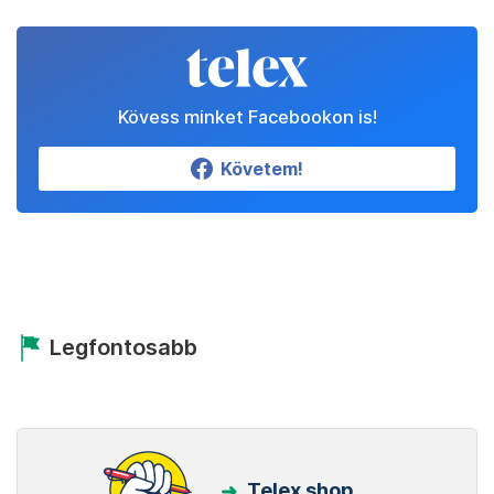
Kövess minket Facebookon is!
Követem!
Legfontosabb
Telex shop