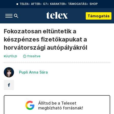
TELEX
AFTER
G7
KARAKTER
TÁMOGATÁS
SHOP
Támogatás
Fokozatosan eltüntetik a
készpénzes fizetőkapukat a
horvátországi autópályákról
frissítve
KÜLFÖLD
Pupli Anna Sára
Állítsd be a Telexet
megbízható forrásnak!