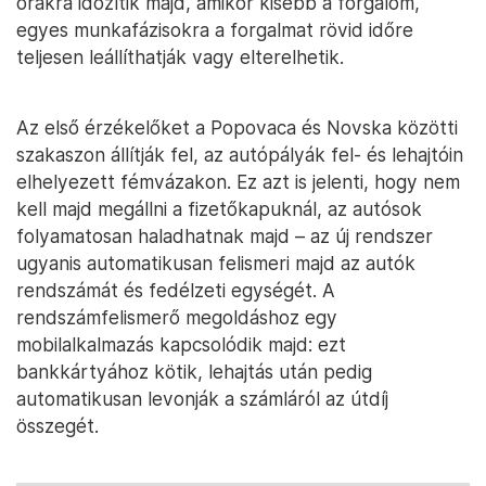
órákra időzítik majd, amikor kisebb a forgalom,
egyes munkafázisokra a forgalmat rövid időre
teljesen leállíthatják vagy elterelhetik.
Az első érzékelőket a Popovaca és Novska közötti
szakaszon állítják fel, az autópályák fel- és lehajtóin
elhelyezett fémvázakon. Ez azt is jelenti, hogy nem
kell majd megállni a fizetőkapuknál, az autósok
folyamatosan haladhatnak majd – az új rendszer
ugyanis automatikusan felismeri majd az autók
rendszámát és fedélzeti egységét. A
rendszámfelismerő megoldáshoz egy
mobilalkalmazás kapcsolódik majd: ezt
bankkártyához kötik, lehajtás után pedig
automatikusan levonják a számláról az útdíj
összegét.