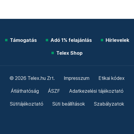
Támogatás
Adó 1% felajánlás
Hírlevelek
Telex Shop
© 2026 Telex.hu Zrt.
Impresszum
Etikai kódex
Átláthatóság
ÁSZF
Adatkezelési tájékoztató
Sütitájékoztató
Süti beállítások
Szabályzatok
Kommentelési szabályzat
Telex Sales