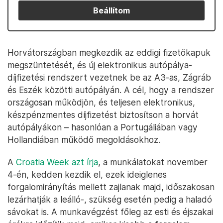
Beállítom
Horvátországban megkezdik az eddigi fizetőkapuk
megszüntetését, és új elektronikus autópálya-
díjfizetési rendszert vezetnek be az A3-as, Zágráb
és Eszék közötti autópályán. A cél, hogy a rendszer
országosan működjön, és teljesen elektronikus,
készpénzmentes díjfizetést biztosítson a horvát
autópályákon – hasonlóan a Portugáliában vagy
Hollandiában működő megoldásokhoz.
A
Croatia Week azt írja
, a munkálatokat november
4-én, kedden kezdik el, ezek ideiglenes
forgalomirányítás mellett zajlanak majd, időszakosan
lezárhatják a leálló-, szükség esetén pedig a haladó
sávokat is. A munkavégzést főleg az esti és éjszakai