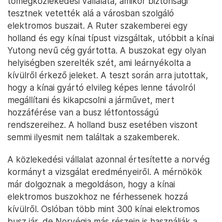
tömegközlekedési vállalata, amikor biztonsági
tesztnek vetették alá a városban szolgáló
elektromos buszait. A Ruter szakemberei egy
holland és egy kínai típust vizsgáltak, utóbbit a kínai
Yutong nevű cég gyártotta. A buszokat egy olyan
helyiségben szerelték szét, ami leárnyékolta a
kívülről érkező jeleket. A teszt során arra jutottak,
hogy a kínai gyártó elvileg képes lenne távolról
megállítani és kikapcsolni a járművet, mert
hozzáférése van a busz létfontosságú
rendszereihez. A holland busz esetében viszont
semmi ilyesmit nem találtak a szakemberek.
A közlekedési vállalat azonnal értesítette a norvég
kormányt a vizsgálat eredményeiről. A mérnökök
már dolgoznak a megoldáson, hogy a kínai
elektromos buszokhoz ne férhessenek hozzá
kívülről. Oslóban több mint 300 kínai elektromos
busz jár, de Norvégia más részein is használják a