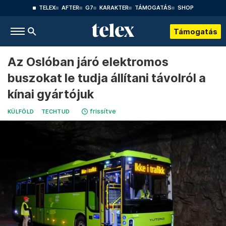
TELEX
AFTER
G7
KARAKTER
TÁMOGATÁS
SHOP
Támogatás
Az Oslóban járó elektromos
buszokat le tudja állítani távolról a
kínai gyártójuk
frissítve
KÜLFÖLD
TECHTUD