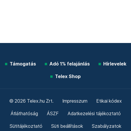
Támogatás
Adó 1% felajánlás
Hírlevelek
Telex Shop
© 2026 Telex.hu Zrt.
Impresszum
Etikai kódex
Átláthatóság
ÁSZF
Adatkezelési tájékoztató
Sütitájékoztató
Süti beállítások
Szabályzatok