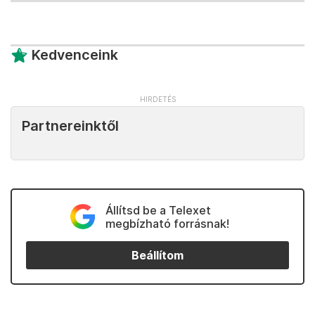
Kedvenceink
Partnereinktől
Állítsd be a Telexet
megbízható forrásnak!
Beállítom