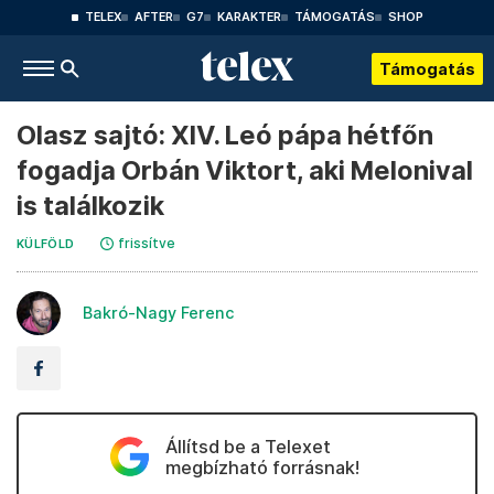
TELEX
AFTER
G7
KARAKTER
TÁMOGATÁS
SHOP
Támogatás
Olasz sajtó: XIV. Leó pápa hétfőn
fogadja Orbán Viktort, aki Melonival
is találkozik
frissítve
KÜLFÖLD
Bakró-Nagy Ferenc
Állítsd be a Telexet
megbízható forrásnak!