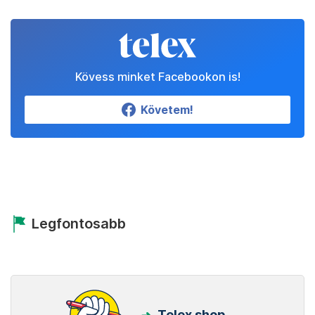
Kövess minket Facebookon is!
Követem!
Legfontosabb
Telex shop