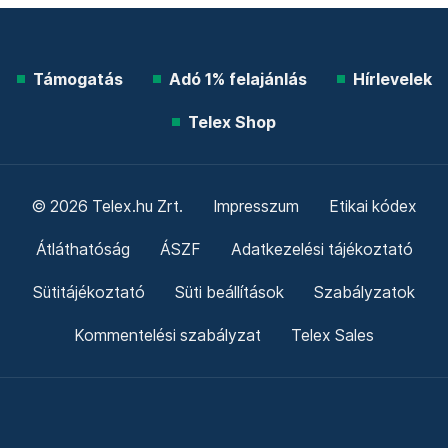
Támogatás
Adó 1% felajánlás
Hírlevelek
Telex Shop
© 2026 Telex.hu Zrt.
Impresszum
Etikai kódex
Átláthatóság
ÁSZF
Adatkezelési tájékoztató
Sütitájékoztató
Süti beállítások
Szabályzatok
Kommentelési szabályzat
Telex Sales