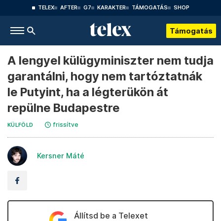
TELEX
AFTER
G7
KARAKTER
TÁMOGATÁS
SHOP
Támogatás
A lengyel külügyminiszter nem tudja
garantálni, hogy nem tartóztatnák
le Putyint, ha a légterükön át
repülne Budapestre
frissítve
KÜLFÖLD
Kersner Máté
Állítsd be a Telexet