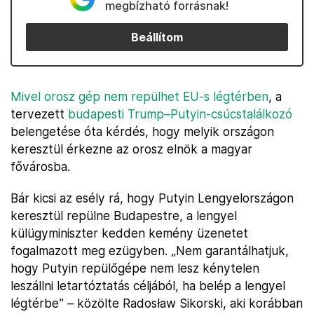
megbízható forrásnak!
Beállítom
Mivel orosz gép nem repülhet EU-s légtérben
, a
tervezett
budapesti Trump–Putyin-csúcstalálkozó
belengetése óta kérdés, hogy melyik országon
keresztül érkezne az orosz elnök a magyar
fővárosba.
Bár kicsi az esély rá, hogy Putyin Lengyelországon
keresztül repülne Budapestre, a lengyel
külügyminiszter kedden kemény üzenetet
fogalmazott meg ezügyben. „Nem garantálhatjuk,
hogy Putyin repülőgépe nem lesz kénytelen
leszállni letartóztatás céljából, ha belép a lengyel
légtérbe” – közölte Radosław Sikorski, aki korábban