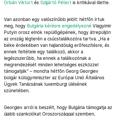
Orbán Viktort
és
Szijjártó Pétert
is kritikával illette.
Van azonban egy valószínűbb jelölt: hétfőn írtuk
meg, hogy
Bulgária kérésre engedélyezné
Vlagyimir
Putyin orosz elnök repülőgépének, hogy átrepüljön
az ország légterén a csúcstalálkozóra tartva. „Ha a
béke érdekében van hajlandóság erőfeszítésre, és
ennek feltétele egy találkozó, akkor a
legészszerűbb, ha ennek a találkozónak a
megrendezését minden lehetséges eszközzel
támogatják” – mondta hétfőn Georg Georgiev
bolgár külügyminiszter az Európai Unió Általános
Ügyek Tanácsának luxemburgi ülésének
szünetében.
Georgiev arról is beszélt, hogy Bulgária támogatja az
újabb szankciókat Oroszországgal szemben,