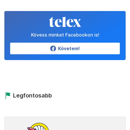
Kövess minket Facebookon is!
Követem!
Legfontosabb