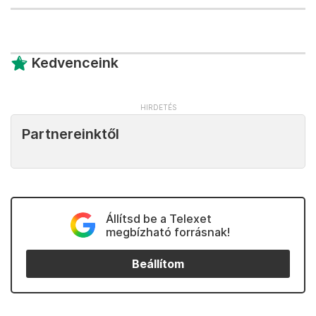
Kedvenceink
Partnereinktől
Állítsd be a Telexet
megbízható forrásnak!
Beállítom