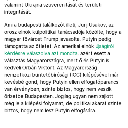
valamint Ukrajna szuverenitását és területi
integritását.
Ami a budapesti találkozót illeti, Jurij Usakov, az
orosz elnök külpolitikai tanácsadója közölte, hogy a
magyar fővárost Trump javasolta, Putyin pedig
támogatta az ötletet. Az amerikai elnök
újságírói
kérdésre válaszolva azt mondta
, azért esett a
választás Magyarországra, mert ő és Putyin is
kedveli Orbán Viktort. Az Magyarország
nemzetközi büntetőbírósági (ICC) kilépésével már
kevésbé gond, hogy Putyin ellen elfogatóparancs
van érvényben, szinte biztos, hogy nem veszik
őrizetbe Budapesten. Jogilag ugyan nem zajlott
még le a kilépési folyamat, de politikai akarat szinte
biztos, hogy nem lesz Putyin elfogására.