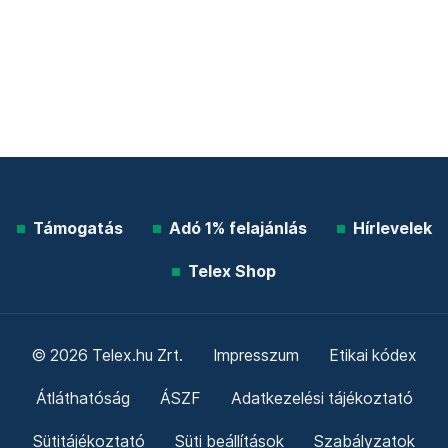
Támogatás
Adó 1% felajánlás
Hírlevelek
Telex Shop
© 2026 Telex.hu Zrt.
Impresszum
Etikai kódex
Átláthatóság
ÁSZF
Adatkezelési tájékoztató
Sütitájékoztató
Süti beállítások
Szabályzatok