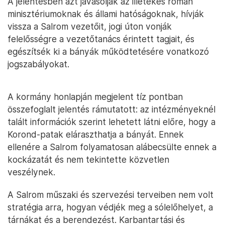
A jelentésben azt javasolják az illetékes román
minisztériumoknak és állami hatóságoknak, hívják
vissza a Salrom vezetőit, jogi úton vonják
felelősségre a vezetőtanács érintett tagjait, és
egészítsék ki a bányák működtetésére vonatkozó
jogszabályokat.
A kormány honlapján megjelent tíz pontban
összefoglalt jelentés rámutatott: az intézményeknél
talált információk szerint lehetett látni előre, hogy a
Korond-patak eláraszthatja a bányát. Ennek
ellenére a Salrom folyamatosan alábecsülte ennek a
kockázatát és nem tekintette közvetlen
veszélynek.
A Salrom műszaki és szervezési terveiben nem volt
stratégia arra, hogyan védjék meg a sólelőhelyet, a
tárnákat és a berendezést. Karbantartási és