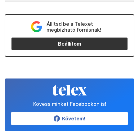
Állítsd be a Telexet
megbízható forrásnak!
Beállítom
Kövess minket Facebookon is!
Követem!