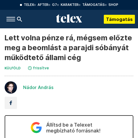
TELEX
AFTER
G7
KARAKTER
TÁMOGATÁS
SHOP
Támogatás
Lett volna pénze rá, mégsem előzte
meg a beomlást a parajdi sóbányát
működtető állami cég
frissítve
KÜLFÖLD
Nádor András
Állítsd be a Telexet
megbízható forrásnak!