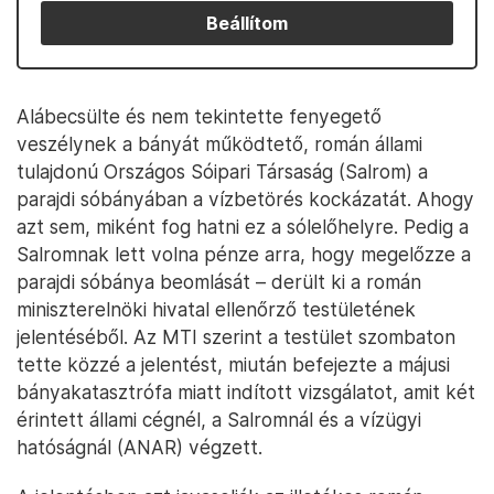
Beállítom
Alábecsülte és nem tekintette fenyegető
veszélynek a bányát működtető, román állami
tulajdonú Országos Sóipari Társaság (Salrom) a
parajdi sóbányában a vízbetörés kockázatát. Ahogy
azt sem, miként fog hatni ez a sólelőhelyre. Pedig a
Salromnak lett volna pénze arra, hogy megelőzze a
parajdi sóbánya beomlását – derült ki a román
miniszterelnöki hivatal ellenőrző testületének
jelentéséből. Az MTI szerint a testület szombaton
tette közzé a jelentést, miután befejezte a májusi
bányakatasztrófa miatt indított vizsgálatot, amit két
érintett állami cégnél, a Salromnál és a vízügyi
hatóságnál (ANAR) végzett.