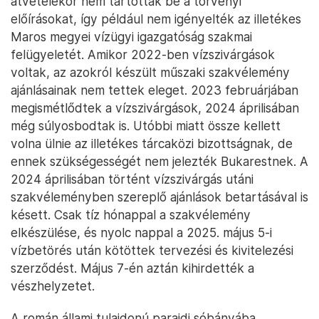
átvételekor nem tartották be a törvényi
előírásokat, így például nem igényelték az illetékes
Maros megyei vízügyi igazgatóság szakmai
felügyeletét. Amikor 2022-ben vízszivárgások
voltak, az azokról készült műszaki szakvélemény
ajánlásainak nem tettek eleget. 2023 februárjában
megismétlődtek a vízszivárgások, 2024 áprilisában
még súlyosbodtak is. Utóbbi miatt össze kellett
volna ülnie az illetékes tárcaközi bizottságnak, de
ennek szükségességét nem jelezték Bukarestnek. A
2024 áprilisában történt vízszivárgás utáni
szakvéleményben szereplő ajánlások betartásával is
késett. Csak tíz hónappal a szakvélemény
elkészülése, és nyolc nappal a 2025. május 5-i
vízbetörés után kötöttek tervezési és kivitelezési
szerződést. Május 7-én aztán kihirdették a
vészhelyzetet.
A román állami tulajdonú parajdi sóbányába