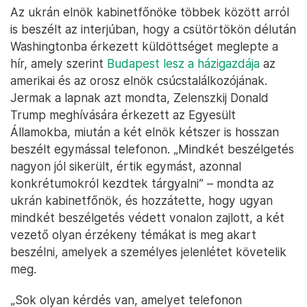
Az ukrán elnök kabinetfőnöke többek között arról
is beszélt az interjúban, hogy a csütörtökön délután
Washingtonba érkezett küldöttséget meglepte a
hír, amely szerint
Budapest lesz a házigazdája
az
amerikai és az orosz elnök csúcstalálkozójának.
Jermak a lapnak azt mondta, Zelenszkij Donald
Trump meghívására érkezett az Egyesült
Államokba, miután a két elnök kétszer is hosszan
beszélt egymással telefonon. „Mindkét beszélgetés
nagyon jól sikerült, értik egymást, azonnal
konkrétumokról kezdtek tárgyalni” – mondta az
ukrán kabinetfőnök, és hozzátette, hogy ugyan
mindkét beszélgetés védett vonalon zajlott, a két
vezető olyan érzékeny témákat is meg akart
beszélni, amelyek a személyes jelenlétet követelik
meg.
„Sok olyan kérdés van, amelyet telefonon