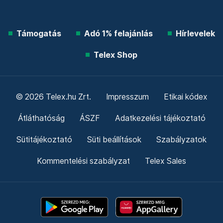
Támogatás
Adó 1% felajánlás
Hírlevelek
Telex Shop
© 2026 Telex.hu Zrt.
Impresszum
Etikai kódex
Átláthatóság
ÁSZF
Adatkezelési tájékoztató
Sütitájékoztató
Süti beállítások
Szabályzatok
Kommentelési szabályzat
Telex Sales