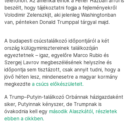
telefonon. Az amerikai elnök a Fehér Házban arról is
beszélt, hogy tájékoztatni fogja a fejleményekről
Volodimir Zelenszkijt, aki jelenleg Washingtonban
van, pénteken Donald Trumppal tárgyal majd.
A budapesti csúcstalálkozó időpontjáról a két
ország külügyminisztereinek találkozóján
egyeztetnek – igaz, egyelőre Marco Rubio és
Szergej Lavrov megbeszélésének helyszíne és
időpontja sem tisztázott, csak annyit tudni, hogy a
jövő héten lesz, mindenesetre a magyar kormány
megkezdte
a csúcs előkészületeit.
A Trump–Putyin-találkozó Orbánnak házigazdaként
siker, Putyinnak kényszer, de Trumpnak is
óvakodnia kell egy
második Alaszkától, részletek
ebben a cikkben.