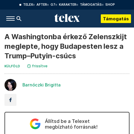
TELEX
AFTER
G7
KARAKTER
TÁMOGATÁS
SHOP
Támogatás
A Washingtonba érkező Zelenszkijt
meglepte, hogy Budapesten lesz a
Trump–Putyin-csúcs
frissítve
KÜLFÖLD
Barnóczki Brigitta
Állítsd be a Telexet
megbízható forrásnak!