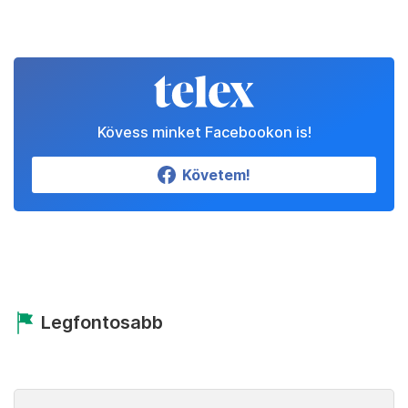
Kövess minket Facebookon is!
Követem!
Legfontosabb