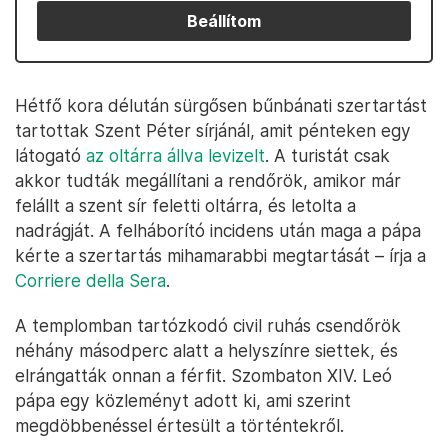
Beállítom
Hétfő kora délután sürgősen bűnbánati szertartást
tartottak Szent Péter sírjánál, amit pénteken egy
látogató
az oltárra állva levizelt
. A turistát csak
akkor tudták megállítani a rendőrök, amikor már
felállt a szent sír feletti oltárra, és letolta a
nadrágját. A felháborító incidens után maga a pápa
kérte a szertartás mihamarabbi megtartását – írja a
Corriere della Sera
.
A templomban tartózkodó civil ruhás csendőrök
néhány másodperc alatt a helyszínre siettek, és
elrángatták onnan a férfit. Szombaton XIV. Leó
pápa egy közleményt adott ki, ami szerint
megdöbbenéssel értesült a történtekről.