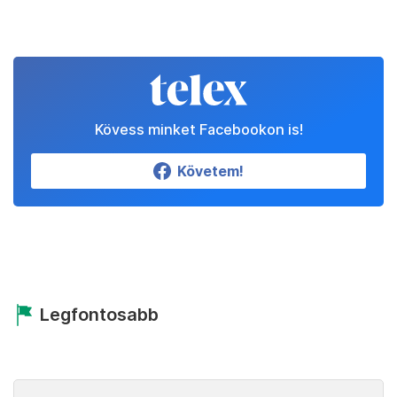
Kövess minket Facebookon is!
Követem!
Legfontosabb