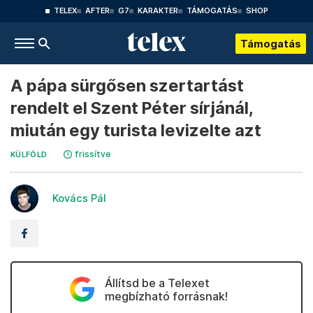
TELEX
AFTER
G7
KARAKTER
TÁMOGATÁS
SHOP
Támogatás
A pápa sürgősen szertartást
rendelt el Szent Péter sírjánál,
miután egy turista levizelte azt
frissítve
KÜLFÖLD
Kovács Pál
Állítsd be a Telexet
megbízható forrásnak!