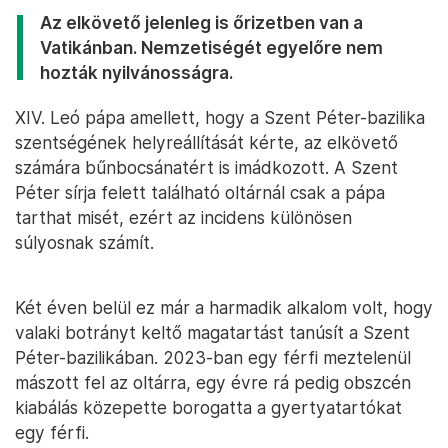
Az elkövető jelenleg is őrizetben van a
Vatikánban. Nemzetiségét egyelőre nem
hozták nyilvánosságra.
XIV. Leó pápa amellett, hogy a Szent Péter-bazilika
szentségének helyreállítását kérte, az elkövető
számára bűnbocsánatért is imádkozott. A Szent
Péter sírja felett található oltárnál csak a pápa
tarthat misét, ezért az incidens különösen
súlyosnak számít.
Két éven belül ez már a harmadik alkalom volt, hogy
valaki botrányt keltő magatartást tanúsít a Szent
Péter-bazilikában. 2023-ban egy férfi meztelenül
mászott fel az oltárra, egy évre rá pedig obszcén
kiabálás közepette borogatta a gyertyatartókat
egy férfi.