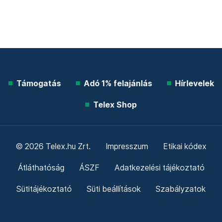
Támogatás
Adó 1% felajánlás
Hírlevelek
Telex Shop
© 2026 Telex.hu Zrt.
Impresszum
Etikai kódex
Átláthatóság
ÁSZF
Adatkezelési tájékoztató
Sütitájékoztató
Süti beállítások
Szabályzatok
Kommentelési szabályzat
Telex Sales