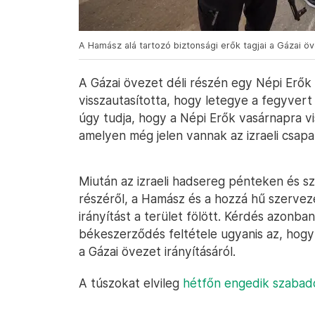
A Hamász alá tartozó biztonsági erők tagjai a Gázai ö
A Gázai övezet déli részén egy Népi Erő
visszautasította, hogy letegye a fegyver
úgy tudja, hogy a Népi Erők vasárnapra v
amelyen még jelen vannak az izraeli csapa
Miután az izraeli hadsereg pénteken és s
részéről, a Hamász és a hozzá hű szervez
irányítást a terület fölött. Kérdés azonba
békeszerződés feltétele ugyanis az, hog
a Gázai övezet irányításáról.
A túszokat elvileg
hétfőn engedik szabad