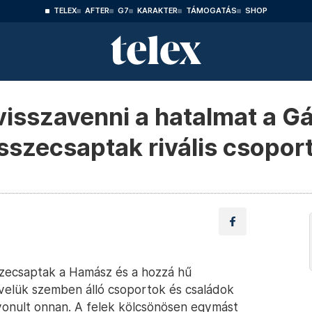
TELEX
AFTER
G7
KARAKTER
TÁMOGATÁS
SHOP
isszavenni a hatalmat a Gá
összecsaptak rivális csopor
szecsaptak a Hamász és a hozzá hű
velük szemben álló csoportok és családok
ivonult onnan. A felek kölcsönösen egymást