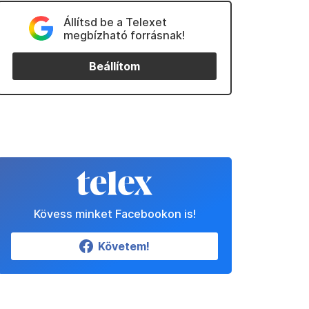
Állítsd be a Telexet
megbízható forrásnak!
Beállítom
Kövess minket Facebookon is!
Követem!