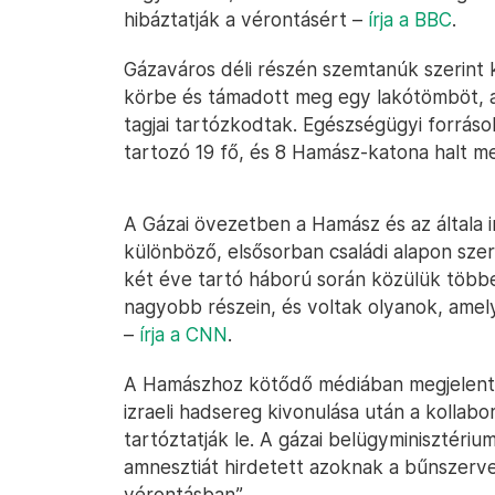
hibáztatják a vérontásért –
írja a BBC
.
Gázaváros déli részén szemtanúk szerint 
körbe és támadott meg egy lakótömböt, 
tagjai tartózkodtak. Egészségügyi forrás
tartozó 19 fő, és 8 Hamász-katona halt m
A Gázai övezetben a Hamász és az általa i
különböző, elsősorban családi alapon sz
két éve tartó háború során közülük többe
nagyobb részein, és voltak olyanok, amely
–
írja a CNN
.
A Hamászhoz kötődő médiában megjelent h
izraeli hadsereg kivonulása után a kollab
tartóztatják le. A gázai belügyminisztér
amnesztiát hirdetett azoknak a bűnszerv
vérontásban”.