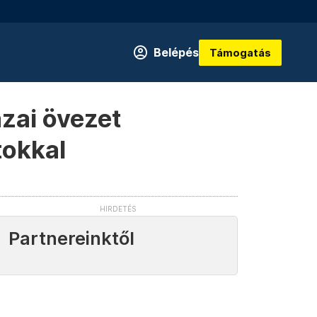
Belépés
Támogatás
zai övezet
tokkal
Partnereinktől