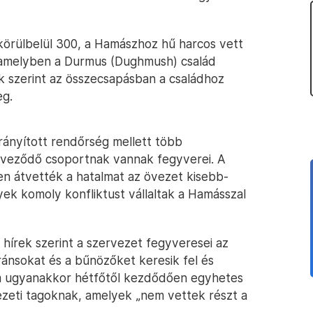
körülbelül 300, a Hamászhoz hű harcos vett
amelyben a Durmus (Dughmush) család
ok szerint az összecsapásban a családhoz
eg.
rányított rendőrség mellett több
erveződő csoportnak vannak fegyverei. A
n átvették a hatalmat az övezet kisebb-
ek komoly konfliktust vállaltak a Hamásszal
írek szerint a szervezet fegyveresei az
oránsokat és a bűnözőket keresik fel és
ium ugyanakkor hétfőtől kezdődően egyhetes
ezeti tagoknak, amelyek „nem vettek részt a