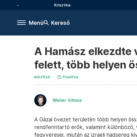
Krisztina
Menü
Kereső
A Hamász elkezdte v
felett, több helyen 
frissítve
KÜLFÖLD
Weiler Vilmos
A Gázai övezet területén több helyen ös
rendfenntartó erők, valamint különböző, 
fegyveresei, miután az izraeli hadsereg k