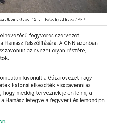
vezetben október 12-én: Fotó: Eyad Baba / AFP
k elnevezésű fegyveres szervezet
t a Hamász felszólítására. A CNN azonban
isszavonult az övezet olyan részére,
tok.
zombaton kivonult a Gázai övezet nagy
etek katonái elkezdték visszavenni az
n, hogy meddig terveznek jelen lenni, a
y a Hamász letegye a fegyvert és lemondjon
on
.