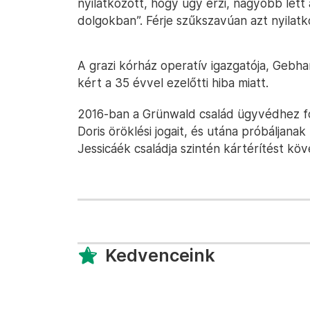
nyilatkozott, hogy úgy érzi, nagyobb lett 
dolgokban”. Férje szűkszavúan azt nyilat
A grazi kórház operatív igazgatója, Gebh
kért a 35 évvel ezelőtti hiba miatt.
2016-ban a Grünwald család ügyvédhez ford
Doris öröklési jogait, és utána próbáljanak
Jessicáék családja szintén kártérítést köv
Kedvenceink