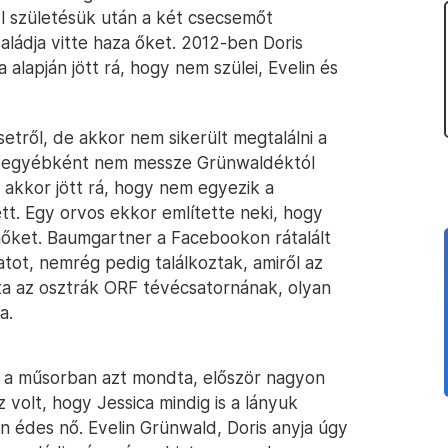
l születésük után a két csecsemőt
aládja vitte haza őket. 2012-ben Doris
alapján jött rá, hogy nem szülei, Evelin és
tről, de akkor nem sikerült megtalálni a
er egyébként nem messze Grünwaldéktól
 akkor jött rá, hogy nem egyezik a
ett. Egy orvos ekkor említette neki, hogy
mőket. Baumgartner a Facebookon rátalált
atot, nemrég pedig találkoztak, amiről az
ta az osztrák ORF tévécsatornának, olyan
a.
a a műsorban azt mondta, először nagyon
 volt, hogy Jessica mindig is a lányuk
n édes nő. Evelin Grünwald, Doris anyja úgy