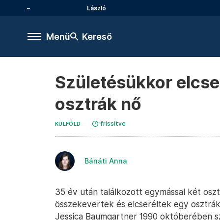
László
Menü
Kereső
Születésükkor elcser
osztrák nő
frissítve
KÜLFÖLD
Bánáti Anna
35 év után találkozott egymással két oszt
összekevertek és elcseréltek egy osztrák
Jessica Baumgartner 1990 októberében sz