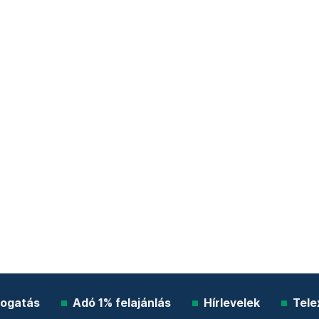
ogatás
Adó 1% felajánlás
Hírlevelek
Tele