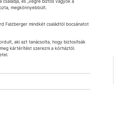
a családja, és „végre biztos vagyok a
kozta, megkönnyebbült.
ard Falzberger mindkét családtól bocsánatot
ult, aki azt tanácsolta, hogy biztosítsák
 meg kártérítést szerezni a kórháztól.
etel.