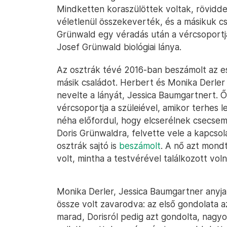
Mindketten koraszülöttek voltak, rövidde
véletlenül összekeverték, és a másikuk cs
Grünwald egy véradás után a vércsoportja 
Josef Grünwald biológiai lánya.
Az osztrák tévé 2016-ban beszámolt az ese
másik családot. Herbert és Monika Derl
nevelte a lányát, Jessica Baumgartnert. Ő
vércsoportja a szüleiével, amikor terhes l
néha előfordul, hogy elcserélnek csecse
Doris Grünwaldra, felvette vele a kapcsol
osztrák sajtó is
beszámolt
. A nő azt mond
volt, mintha a testvérével találkozott voln
Monika Derler, Jessica Baumgartner anyj
össze volt zavarodva: az első gondolata az
marad, Dorisról pedig azt gondolta, nagyo