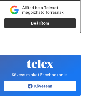
Állítsd be a Telexet
megbízható forrásnak!
Beállítom
Kövess minket Facebookon is!
Követem!