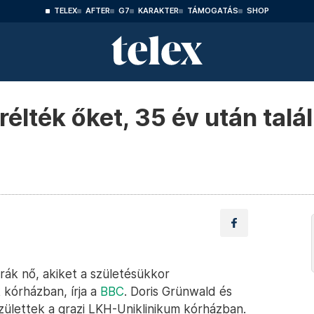
TELEX
AFTER
G7
KARAKTER
TÁMOGATÁS
SHOP
élték őket, 35 év után talál
rák nő, akiket a születésükkor
 kórházban, írja a
BBC
. Doris Grünwald és
ülettek a grazi LKH-Uniklinikum kórházban.