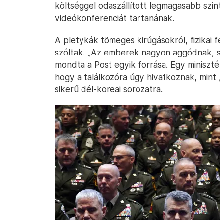
költséggel odaszállított legmagasabb szi
videókonferenciát tartanának.
A pletykák tömeges kirúgásokról, fizikai f
szóltak. „Az emberek nagyon aggódnak, se
mondta a Post egyik forrása. Egy miniszté
hogy a találkozóra úgy hivatkoznak, mint
sikerű dél-koreai sorozatra.