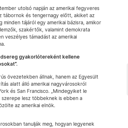
ember utolsó napján az amerikai fegyveres
z tábornok és tengernagy előtt, akiket az
g minden tájáról egy amerikai bázisra, amikor
elemzők, szakértők, valamint demokrata
en veszélyes támadást az amerikai
na.
hadsereg gyakorlótereként kellene
sokat”.
ús övezetekben állnak, hanem az Egyesült
ás alatt álló amerikai nagyvárosokról
York és San Francisco. „Mindegyiket le
 szerepe lesz többeknek is ebben a
özölte az amerikai elnök.
 városokban tanulják meg, hogyan legyenek