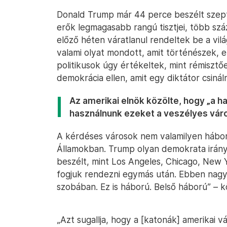
Donald Trump már 44 perce beszélt szept
erők legmagasabb rangú tisztjei, több szá
előző héten váratlanul rendeltek be a vilá
valami olyat mondott, amit történészek, 
politikusok úgy értékeltek, mint rémisztő
demokrácia ellen, amit egy diktátor csinál
Az amerikai elnök közölte, hogy „a 
használnunk ezeket a veszélyes váro
A kérdéses városok nem valamilyen hábor
Államokban. Trump olyan demokrata irányít
beszélt, mint Los Angeles, Chicago, New 
fogjuk rendezni egymás után. Ebben nagy
szobában. Ez is háború. Belső háború” – k
„Azt sugallja, hogy a [katonák] amerikai