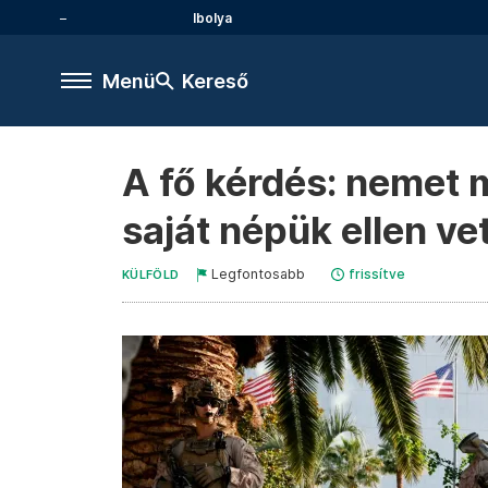
Ibolya
Menü
Kereső
A fő kérdés: nemet 
saját népük ellen ve
Legfontosabb
frissítve
KÜLFÖLD