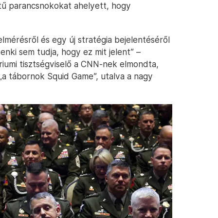
ntű parancsnokokat ahelyett, hogy
elmérésről és egy új stratégia bejelentéséről
nki sem tudja, hogy ez mit jelent” –
riumi tisztségviselő a CNN-nek elmondta,
 „a tábornok Squid Game”, utalva a nagy