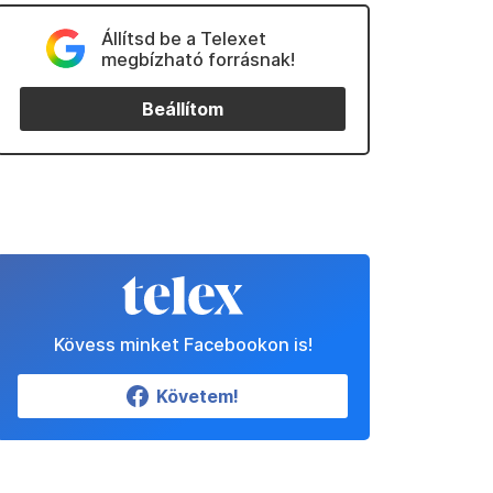
Állítsd be a Telexet
megbízható forrásnak!
Beállítom
Kövess minket Facebookon is!
Követem!