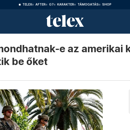
TELEX
AFTER
G7
KARAKTER
TÁMOGATÁS
SHOP
mondhatnak-e az amerikai k
tik be őket