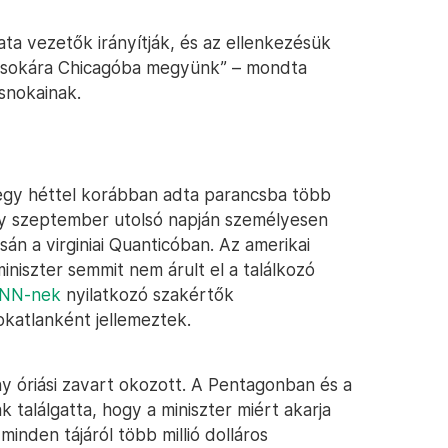
a vezetők irányítják, és az ellenkezésük
msokára Chicagóba megyünk” – mondta
snokainak.
 egy héttel korábban adta parancsba több
y szeptember utolsó napján személyesen
án a virginiai Quanticóban. Az amerikai
iniszter semmit nem árult el a találkozó
NN-nek
nyilatkozó szakértők
okatlanként jellemeztek.
y óriási zavart okozott. A Pentagonban és a
találgatta, hogy a miniszter miért akarja
minden tájáról több millió dolláros