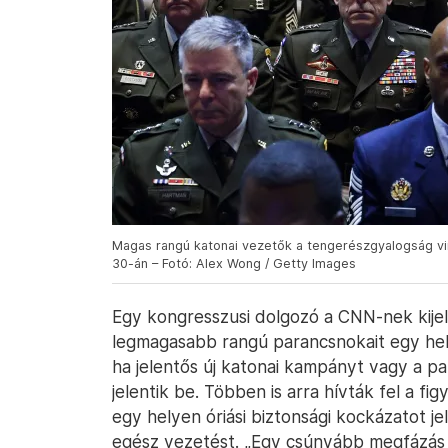
Magas rangú katonai vezetők a tengerészgyalogság vi
30-án – Fotó: Alex Wong / Getty Images
Egy kongresszusi dolgozó a CNN-nek kijel
legmagasabb rangú parancsnokait egy hel
ha jelentős új katonai kampányt vagy a par
jelentik be. Többen is arra hívták fel a f
egy helyen óriási biztonsági kockázatot jel
egész vezetést. „Egy csúnyább megfázás 