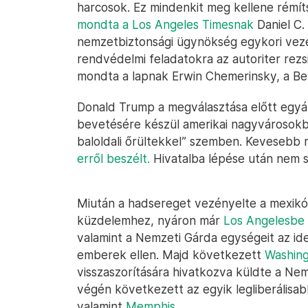
harcosok. Ez mindenkit meg kellene rémítse
mondta a Los Angeles Timesnak
Daniel C.
nemzetbiztonsági ügynökség egykori vezet
rendvédelmi feladatokra az autoriter rez
mondta a lapnak Erwin Chemerinsky, a Be
Donald Trump a megválasztása előtt egyál
bevetésére készül amerikai nagyvárosokban
baloldali őrültekkel” szemben. Kevesebb m
erről beszélt.
Hivatalba lépése után nem s
Miután a hadsereget vezényelte a mexikói h
küzdelemhez, nyáron már
Los Angelesbe
valamint a Nemzeti Gárda egységeit az ide
emberek ellen. Majd következett
Washin
visszaszorítására hivatkozva küldte a Ne
végén következett az egyik legliberálisa
valamint
Memphis
.