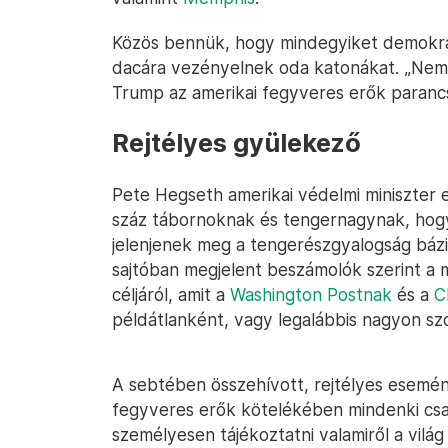
Közös bennük, hogy mindegyiket demokrat
dacára vezényelnek oda katonákat. „Ne
Trump az amerikai fegyveres erők paranc
Rejtélyes gyülekező
Pete Hegseth amerikai védelmi miniszter
száz tábornoknak és tengernagynak, hog
jelenjenek meg a tengerészgyalogság bázis
sajtóban megjelent beszámolók szerint a m
céljáról, amit a
Washington Postnak
és a
C
példátlanként, vagy legalábbis nagyon sz
A sebtében összehívott, rejtélyes esemén
fegyveres erők kötelékében mindenki csak 
személyesen tájékoztatni valamiről a világ 