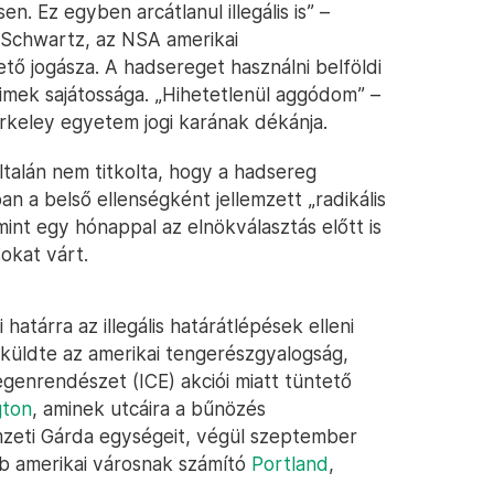
n. Ez egyben arcátlanul illegális is” –
 Schwartz, az NSA amerikai
ő jogásza. A hadsereget használni belföldi
simek sajátossága. „Hihetetlenül aggódom” –
rkeley egyetem jogi karának dékánja.
talán nem titkolta, hogy a hadsereg
 a belső ellenségként jellemzett „radikális
int egy hónappal az elnökválasztás előtt is
okat várt.
atárra az illegális határátlépések elleni
küldte az amerikai tengerészgyalogság,
genrendészet (ICE) akciói miatt tüntető
gton
, aminek utcáira a bűnözés
mzeti Gárda egységeit, végül szeptember
bb amerikai városnak számító
Portland
,