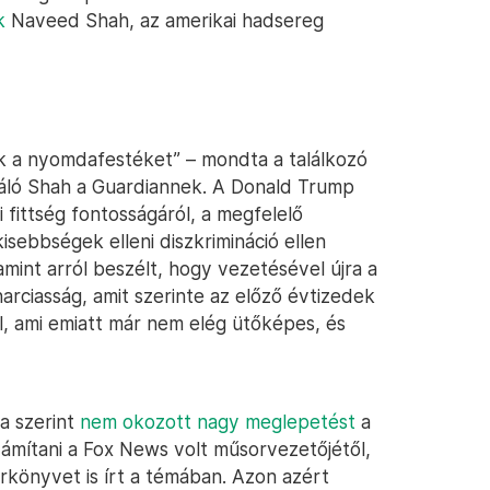
k
Naveed Shah, az amerikai hadsereg
k a nyomdafestéket” – mondta a találkozó
gáló Shah a Guardiannek. A Donald Trump
i fittség fontosságáról, a megfelelő
kisebbségek elleni diszkrimináció ellen
mint arról beszélt, hogy vezetésével újra a
arciasság, amit szerinte az előző évtizedek
l, ami emiatt már nem elég ütőképes, és
a szerint
nem okozott nagy meglepetést
a
zámítani a Fox News volt műsorvezetőjétől,
erkönyvet is írt a témában. Azon azért