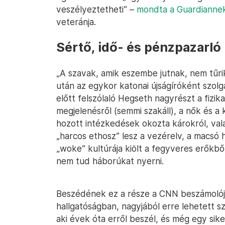
veszélyeztetheti” –
mondta a Guardianne
veteránja.
Sértő, idő- és pénzpazarló
„A szavak, amik eszembe jutnak, nem tűri
után az egykor katonai újságíróként szol
előtt felszólaló Hegseth nagyrészt a fizika
megjelenésről (semmi szakáll), a nők és a 
hozott intézkedések okozta károkról, vala
„harcos ethosz” lesz a vezérelv, a macsó h
„woke” kultúrája kiölt a fegyveres erőkbő
nem tud háborúkat nyerni.
Beszédének ez a része a CNN beszámolój
hallgatóságban, nagyjából erre lehetett s
aki évek óta erről beszél, és még egy sik