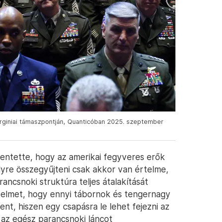
rginiai támaszpontján, Quanticóban 2025. szeptember
entette, hogy az amerikai fegyveres erők
yre összegyűjteni csak akkor van értelme,
ancsnoki struktúra teljes átalakítását
igyelmet, hogy ennyi tábornok és tengernagy
ent, hiszen egy csapásra le lehet fejezni az
az egész parancsnoki láncot