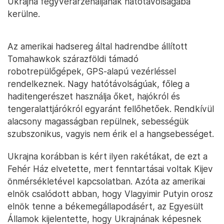
Ukrajna fegyverarzenáljának hatótávolságába
kerülne.
Az amerikai hadsereg által hadrendbe állított
Tomahawkok szárazföldi támadó
robotrepülőgépek, GPS-alapú vezérléssel
rendelkeznek. Nagy hatótávolságúak, főleg a
haditengerészet használja őket, hajókról és
tengeralattjárókról egyaránt fellőhetőek. Rendkívül
alacsony magasságban repülnek, sebességük
szubszonikus, vagyis nem érik el a hangsebességet.
Ukrajna korábban is kért ilyen rakétákat, de ezt a
Fehér Ház elvetette, mert fenntartásai voltak Kijev
önmérsékletével kapcsolatban. Azóta az amerikai
elnök csalódott abban, hogy Vlagyimir Putyin orosz
elnök tenne a békemegállapodásért, az Egyesült
Államok kijelentette, hogy Ukrajnának képesnek