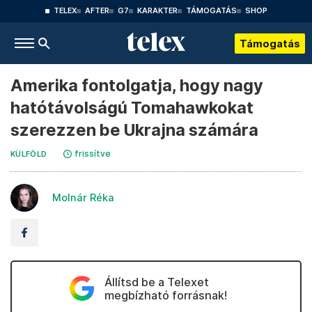
TELEX
AFTER
G7
KARAKTER
TÁMOGATÁS
SHOP
Támogatás
Amerika fontolgatja, hogy nagy
hatótávolságú Tomahawkokat
szerezzen be Ukrajna számára
frissítve
KÜLFÖLD
Molnár Réka
Állítsd be a Telexet
megbízható forrásnak!