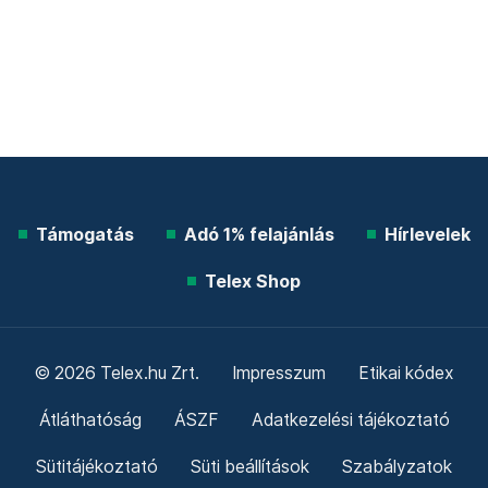
Támogatás
Adó 1% felajánlás
Hírlevelek
Telex Shop
© 2026 Telex.hu Zrt.
Impresszum
Etikai kódex
Átláthatóság
ÁSZF
Adatkezelési tájékoztató
Sütitájékoztató
Süti beállítások
Szabályzatok