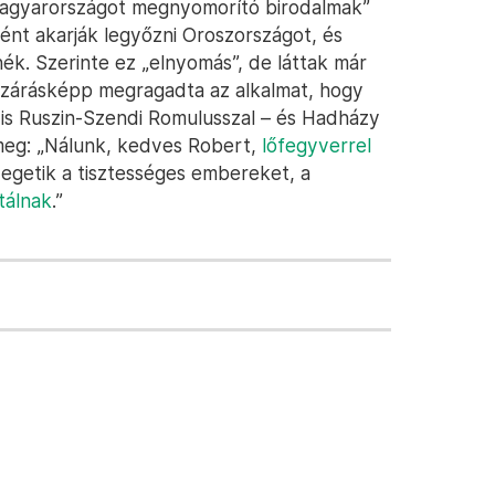
Magyarországot megnyomorító birodalmak”
ént akarják legyőzni Oroszországot, és
k. Szerinte ez „elnyomás”, de láttak már
 zárásképp megragadta az alkalmat, hogy
l is Ruszin-Szendi Romulusszal – és Hadházy
 meg: „Nálunk, kedves Robert,
lőfegyverrel
yegetik a tisztességes embereket, a
tálnak
.”