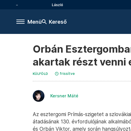
László
Menü
Kereső
Orbán Esztergomban
akartak részt venni
frissítve
KÜLFÖLD
Kersner Máté
Az esztergomi Prímás-szigetet a szlovákia
átadásának 130. évfordulójának alkalmáb
és Orbán Viktor, amely során hangsúlyoz