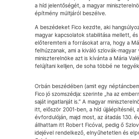
a híd jelentőségét, a magyar miniszterel
építmény múltjáról beszélve.
A beszédeket Fico kezdte, aki hangsúlyoz
magyar kapcsolatok stabilitása mellett, é
előteremteni a forrásokat arra, hogy a Mári
felhúzzanak, ami a kiváló szlovák-magyar 
miniszterelnöke azt is kívánta a Mária Valé
felújítani kelljen, de soha többé ne tegyé
Orbán beszédében (amit egy néptáncbemu
Fico jó szomszédja: szerinte „ha az ember
saját ingatlanját is.” A magyar miniszter
itt, először 2001-ben, a híd újjáépítésnél,
évfordulóján, majd most, az átadás 130. é
állhattam itt Robert Ficóval, pedig ő Szlo
idejével rendelkező, elnyűhetetlen és elp