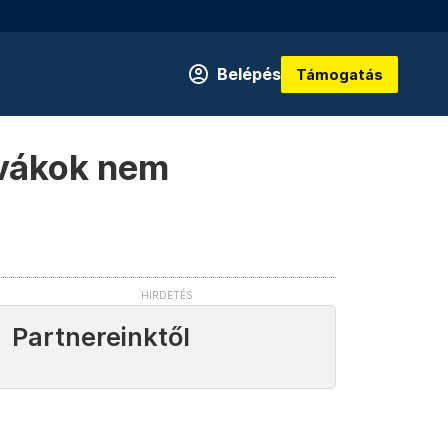
Belépés
Támogatás
ovákok nem
Partnereinktől