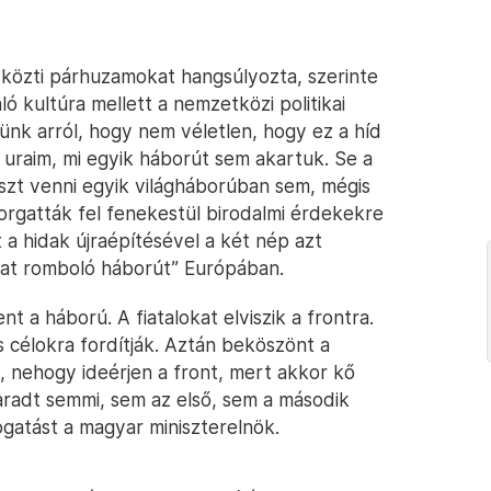
közti párhuzamokat hangsúlyozta, szerinte
 kultúra mellett a nemzetközi politikai
jünk arról, hogy nem véletlen, hogy ez a híd
 uraim, mi egyik háborút sem akartuk. Se a
szt venni egyik világháborúban sem, mégis
forgatták fel fenekestül birodalmi érdekekre
t a hidak újraépítésével a két nép azt
kat romboló háborút” Európában.
t a háború. A fiatalokat elviszik a frontra.
 célokra fordítják. Aztán beköszönt a
 nehogy ideérjen a front, mert akkor kő
radt semmi, sem az első, sem a második
ogatást a magyar miniszterelnök.