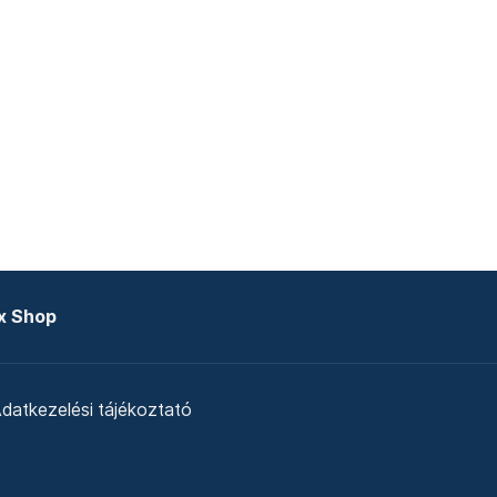
x Shop
datkezelési tájékoztató
zat
Telex Sales