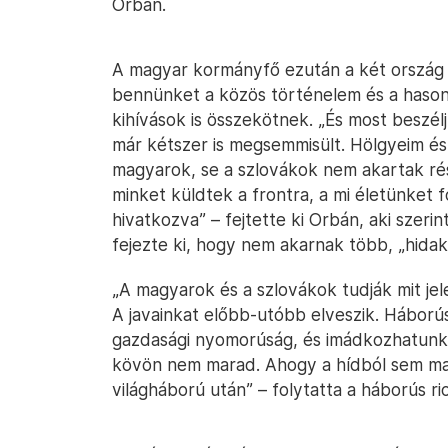
Orbán.
A magyar kormányfő ezután a két ország 
bennünket a közös történelem és a hasonló
kihívások is összekötnek. „És most beszél
már kétszer is megsemmisült. Hölgyeim és
magyarok, se a szlovákok nem akartak ré
minket küldtek a frontra, a mi életünket 
hivatkozva” – fejtette ki Orbán, aki szerin
fejezte ki, hogy nem akarnak több, „hida
„A magyarok és a szlovákok tudják mit jelen
A javainkat előbb-utóbb elveszik. Háborús
gazdasági nyomorúság, és imádkozhatunk,
kövön nem marad. Ahogy a hídból sem ma
világháború után” – folytatta a háborús ri