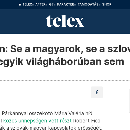
TELEX
AFTER
G7
KARAKTER
TÁMOGATÁS
SHOP
: Se a magyarok, se a szl
 egyik világháborúban sem
i Párkánnyal összekötő Mária Valéria híd
ól
közös ünnepségen vett részt
Robert Fico
ták a szlovák-magyar kapcsolatok erősségét,