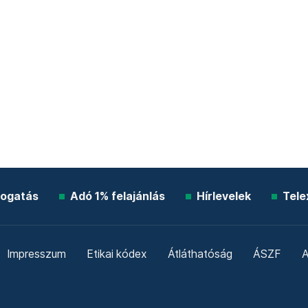
ogatás
Adó 1% felajánlás
Hírlevelek
Tele
Impresszum
Etikai kódex
Átláthatóság
ÁSZF
A
Süti beállítások
Szabályzatok
Kommentelési szabály