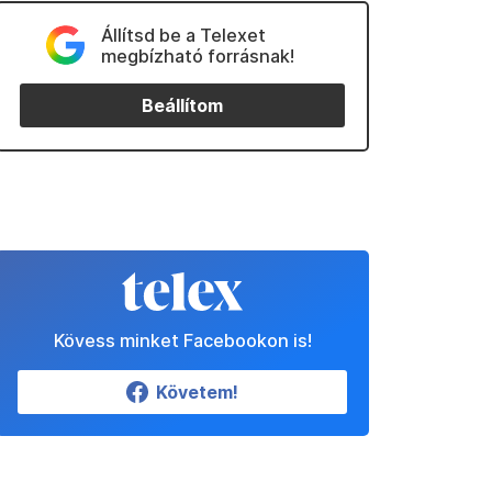
Állítsd be a Telexet
megbízható forrásnak!
Beállítom
Kövess minket Facebookon is!
Követem!