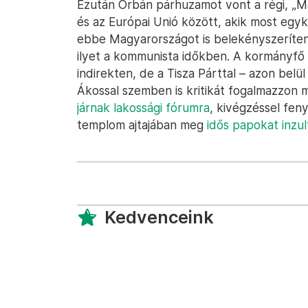
Ezután Orbán párhuzamot vont a régi, „
és az Európai Unió között, akik most egyk
ebbe Magyarországot is belekényszerítené
ilyet a kommunista időkben. A kormányfő
indirekten, de a Tisza Párttal – azon belü
Ákossal szemben is kritikát fogalmazzon
járnak lakossági fórumra
, kivégzéssel fen
templom ajtajában meg
idős papokat inzul
Kedvenceink