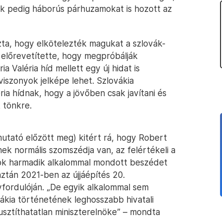
nök pedig háborús párhuzamokat is hozott az
ta, hogy elkötelezték magukat a szlovák-
s előrevetítette, hogy megpróbálják
a Valéria híd mellett egy új hidat is
viszonyok jelképe lehet. Szlovákia
ria hídnak, hogy a jövőben csak javítani és
k tönkre.
tató előzött meg) kitért rá, hogy Robert
nek normális szomszédja van, az felértékeli a
elnök harmadik alkalommal mondott beszédet
 aztán 2021-ben az újjáépítés 20.
vfordulóján. „De egyik alkalommal sem
vákia történetének leghosszabb hivatali
usztíthatatlan miniszterelnöke” – mondta