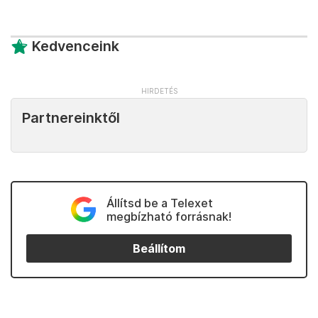
Kedvenceink
Partnereinktől
Állítsd be a Telexet
megbízható forrásnak!
Beállítom