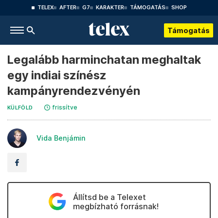
TELEX
AFTER
G7
KARAKTER
TÁMOGATÁS
SHOP
Támogatás
Legalább harminchatan meghaltak
egy indiai színész
kampányrendezvényén
frissítve
KÜLFÖLD
Vida Benjámin
Állítsd be a Telexet
megbízható forrásnak!