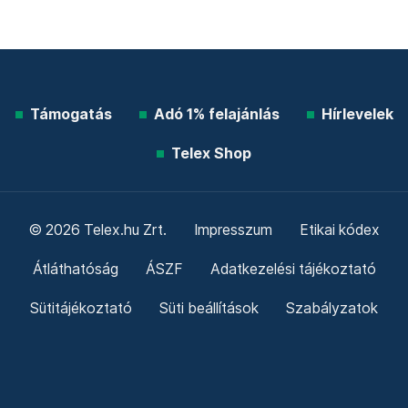
Támogatás
Adó 1% felajánlás
Hírlevelek
Telex Shop
© 2026 Telex.hu Zrt.
Impresszum
Etikai kódex
Átláthatóság
ÁSZF
Adatkezelési tájékoztató
Sütitájékoztató
Süti beállítások
Szabályzatok
Kommentelési szabályzat
Telex Sales