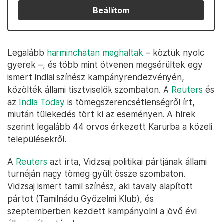
Beállítom
Legalább
harminchatan meghaltak
– köztük nyolc
gyerek –, és több mint ötvenen megsérültek egy
ismert indiai színész kampányrendezvényén,
közölték állami tisztviselők szombaton. A
Reuters
és
az
India Today
is tömegszerencsétlenségről írt,
miután tülekedés tört ki az eseményen. A hírek
szerint legalább 44 orvos érkezett Karurba a közeli
településekről.
A
Reuters
azt írta, Vidzsaj politikai pártjának állami
turnéján nagy tömeg gyűlt össze szombaton.
Vidzsaj ismert tamil színész, aki tavaly alapított
pártot (Tamilnádu Győzelmi Klub), és
szeptemberben kezdett kampányolni a jövő évi