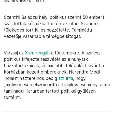
állami választásokra.
Szenthil Baládzsi helyi politikus szerint 58 embert
szállítottak kórházba történtek után. Szerinte
tülekedés tört ki, és hozzátette, Tamilnádu
vezetője vasárnap a térségbe látogat.
Vidzsaj az
X-en reagált
a történtekre. A színész-
politikus kifejezte részvétét az elhunytak
hozzátartozóinak, és mielőbbi felépülést kívánt a
kórházban kezelt embereknek. Narendra Modi
indiai miniszterelnök pedig
azt írta
, hogy
„mélységesen elszomorító a tragikus esemény, ami a
tamilnádui Karurban tartott politikai gyűlésen
történt”.