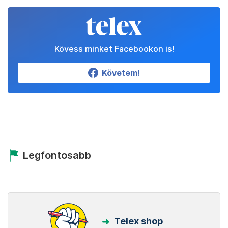
Kövess minket Facebookon is!
Követem!
Legfontosabb
Telex shop