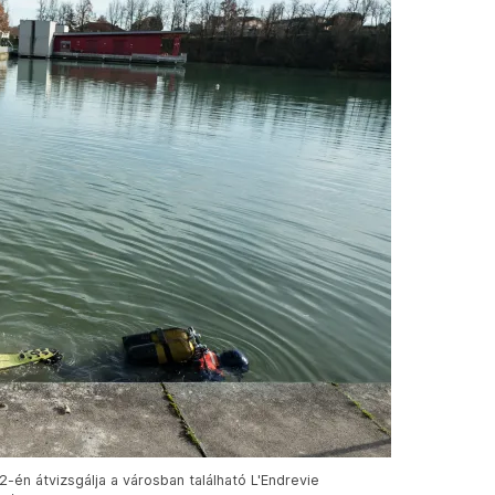
én átvizsgálja a városban található L'Endrevie