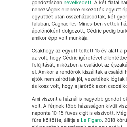
gondozásban
nevelkedett
. A két fiatal 
nehézségeik ellenére elkezdték együtt ép
együttlét után összeházasodtak, két gyere
faluban, Cagnac-les-Mines-ben vettek háza
ápolónőként dolgozott, Cédric pedig burk
amikor épp volt munkája.
Csakhogy az együtt töltött 15 év alatt a
az volt, hogy Cédric ígéretével ellentétbe
felújítását, miközben a családot az éjsz
el. Amikor a rendőrök kiszálltak a családi
ajtók nem záródtak jól, vezetékek lógtak ki
és kosz volt, hogy a járőrök azon csodálkoz
Ami viszont a háznál is nagyobb gondot o
volt. A férjnek több házasságon kívüli vis
naponta 10-15 füves cigit is elszívott. M
fűre költötte, állítja a
Le Figaro
. 2018 kör