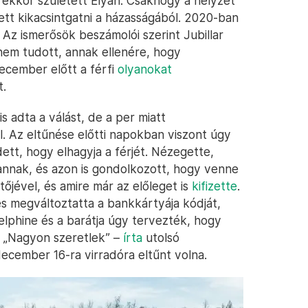
ekkor született Elyah. Csakhogy a helyzet
ett kikacsintgatni a házasságából. 2020-ban
l. Az ismerősök beszámolói szerint Jubillar
 nem tudott, annak ellenére, hogy
ecember előtt a férfi
olyanokat
t.
s adta a válást, de a per miatt
. Az eltűnése előtti napokban viszont úgy
tt, hogy elhagyja a férjét. Nézegette,
annak, és azon is gondolkozott, hogy venne
etőjével, és amire már az előleget is
kifizette
.
s megváltoztatta a bankkártyája kódját,
elphine és a barátja úgy tervezték, hogy
. „Nagyon szeretlek” –
írta
utolsó
ecember 16-ra virradóra eltűnt volna.