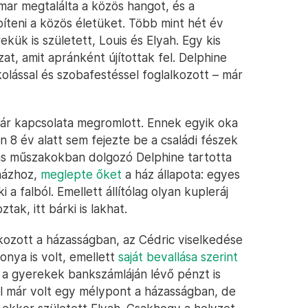
hamar megtalálta a közös hangot, és a
íteni a közös életüket. Több mint hét év
kük is született, Louis és Elyah. Egy kis
t, amit apránként újítottak fel. Delphine
olással és szobafestéssel foglalkozott – már
 pár kapcsolata megromlott. Ennek egyik oka
n 8 év alatt sem fejezte be a családi fészek
akás műszakokban dolgozó Delphine tartotta
 házhoz,
meglepte őket
a ház állapota: egyes
 a falból. Emellett állítólag olyan kupleráj
tak, itt bárki is lakhat.
kozott a házasságban, az Cédric viselkedése
zonya is volt, emellett
saját bevallása szerint
ég a gyerekek bankszámláján lévő pénzt is
ül már volt egy mélypont a házasságban, de