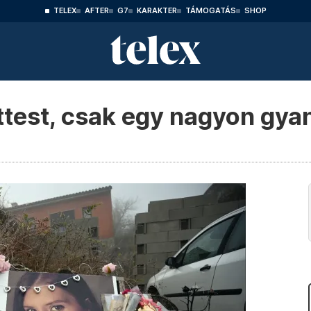
TELEX
AFTER
G7
KARAKTER
TÁMOGATÁS
SHOP
ttest, csak egy nagyon gyan