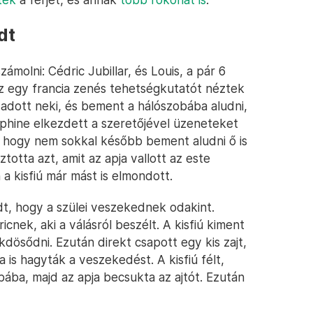
dt
ámolni: Cédric Jubillar, és Louis, a pár 6
 az egy francia zenés tehetségkutatót néztek
t adott neki, és bement a hálószobába aludni,
phine elkezdett a szeretőjével üzeneteket
, hogy nem sokkal később bement aludni ő is
otta azt, amit az apja vallott az este
a kisfiú már mást is elmondott.
dt, hogy a szülei veszekednek odakint.
cnek, aki a válásról beszélt. A kisfiú kiment
ökdösődni. Ezután direkt csapott egy kis zajt,
 is hagyták a veszekedést. A kisfiú félt,
bába, majd az apja becsukta az ajtót. Ezután