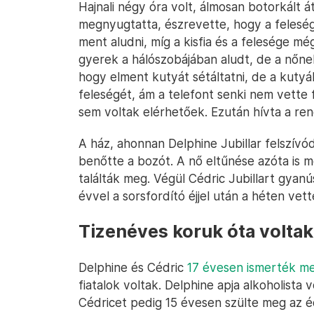
Hajnali négy óra volt, álmosan botorkált 
megnyugtatta, észrevette, hogy a felesége
ment aludni, míg a kisfia és a felesége mé
gyerek a hálószobájában aludt, de a nőnek
hogy elment kutyát sétáltatni, de a kutyá
feleségét, ám a telefont senki nem vette f
sem voltak elérhetőek. Ezután hívta a re
A ház, ahonnan Delphine Jubillar felszívód
benőtte a bozót. A nő eltűnése azóta is m
találták meg. Végül Cédric Jubillart gyan
évvel a sorsfordító éjjel után a héten vet
Tizenéves koruk óta voltak
Delphine és Cédric
17 évesen ismerték m
fiatalok voltak. Delphine apja alkoholista 
Cédricet pedig 15 évesen szülte meg az éde