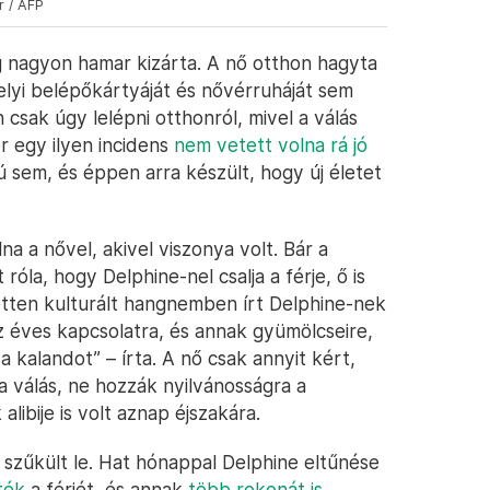
r / AFP
g nagyon hamar kizárta. A nő otthon hagyta
helyi belépőkártyáját és nővérruháját sem
 csak úgy lelépni otthonról, mivel a válás
 egy ilyen incidens
nem vetett volna rá jó
ú sem, és éppen arra készült, hogy új életet
lna a nővel, akivel viszonya volt. Bár a
óla, hogy Delphine-nel csalja a férje, ő is
zetten kulturált hangnemben írt Delphine-nek
z éves kapcsolatra, és annak gyümölcseire,
 kalandot” – írta. A nő csak annyit kért,
a válás, ne hozzák nyilvánosságra a
libije is volt aznap éjszakára.
szűkült le. Hat hónappal Delphine eltűnése
ték
a férjét, és annak
több rokonát is
.