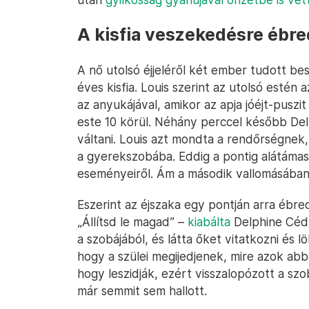
A kisfia veszekedésre ébre
A nő utolsó éjjeléről két ember tudott besz
éves kisfia. Louis szerint az utolsó estén
az anyukájával, amikor az apja jóéjt-puszi
este 10 körül. Néhány perccel később Del
váltani. Louis azt mondta a rendőrségnek
a gyerekszobába. Eddig a pontig alátámaszt
eseményeiről. Ám a második vallomásában 
Eszerint az éjszaka egy pontján arra ébre
„Állítsd le magad” –
kiabálta
Delphine Cédri
a szobájából, és látta őket vitatkozni és l
hogy a szülei megijedjenek, mire azok abba
hogy leszidják, ezért visszalopózott a szo
már semmit sem hallott.