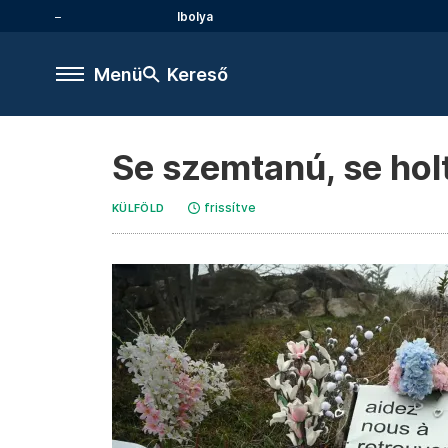
Ibolya
Menü
Kereső
Se szemtanú, se hol
frissítve
KÜLFÖLD