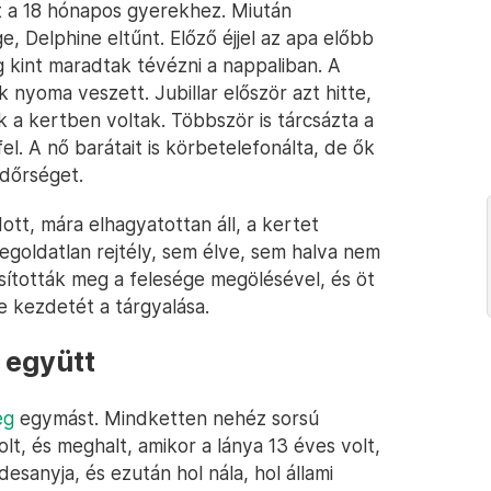
át a 18 hónapos gyerekhez. Miután
, Delphine eltűnt. Előző éjjel az apa előbb
g kint maradtak tévézni a nappaliban. A
 nyoma veszett. Jubillar először azt hitte,
k a kertben voltak. Többször is tárcsázta a
el. A nő barátait is körbetelefonálta, de ők
ndőrséget.
ott, mára elhagyatottan áll, a kertet
egoldatlan rejtély, sem élve, sem halva nem
úsították meg a felesége megölésével, és öt
te kezdetét a tárgyalása.
 együtt
eg
egymást. Mindketten nehéz sorsú
volt, és meghalt, amikor a lánya 13 éves volt,
sanyja, és ezután hol nála, hol állami