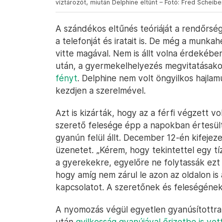
víztározót, miután Delphine eltűnt – Fotó: Fred Scheibe
A szándékos eltűnés teóriáját a rendőrsé
a telefonját és iratait is. De még a munka
vitte magával. Nem is állt volna érdekében
után, a gyermekelhelyezés megvitatásakor
fényt
. Delphine nem volt öngyilkos hajlam
kezdjen a szerelmével.
Azt is kizárták, hogy az a férfi végzett vo
szerető felesége épp a napokban értesült r
gyanún felül állt. December 12-én kifeje
üzenetet. „Kérem, hogy tekintettel egy tí
a gyerekekre, egyelőre ne folytassák ezt a
hogy amíg nem zárul le azon az oldalon is 
kapcsolatot. A szeretőnek és feleségének a
A nyomozás végül egyetlen gyanúsítottra 
után
gyilkosság gyanújával őrizetbe is vet