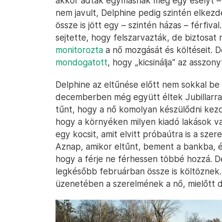
akkor adtak egymásnak még egy esélyt – 
nem javult, Delphine pedig szintén elkezd
össze is jött egy – szintén házas – férfiva
sejtette, hogy felszarvazták, de biztosat
monitorozta
a nő mozgását és költéseit. D
mondogatott
, hogy „kicsinálja” az asszony
Delphine az eltűnése előtt nem sokkal be i
decemberben még együtt éltek Jubillarral
tűnt, hogy a nő komolyan készülődni kezde
hogy a környéken milyen kiadó lakások v
egy kocsit, amit elvitt próbaútra is a szer
Aznap, amikor eltűnt, bement a bankba, é
hogy a férje ne férhessen többé hozzá. D
legkésőbb februárban össze is költöznek
üzenetében a szerelmének a nő, mielőtt d