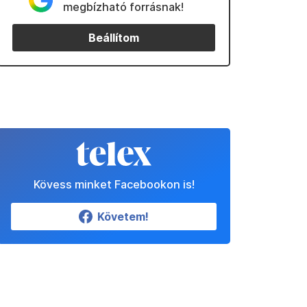
megbízható forrásnak!
Beállítom
Kövess minket Facebookon is!
Követem!