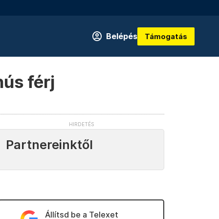
Belépés
Támogatás
ús férj
Partnereinktől
Állítsd be a Telexet