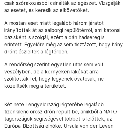
csak szórakozásból csinálták az egészet. Vizsgálják
az esetet, és keresik az elkövetőket.
A mostani eset miatt legalább három járatot
irányítottak át az aalborgi repülőtérről, ami katonai
bázisként is szolgál, ezért a dán hadsereg is
érintett. Egyelőre még az sem tisztázott, hogy hány
drónt észleltek a légtérben.
A rendőrség szerint egyetlen utas sem volt
veszélyben, de a környéken lakókat arra
szólították fel, hogy legyenek óvatosak, ne
közelítsék meg a területet.
Két hete Lengyelország légterébe legalább
tizenkilenc orosz drón repült be, amikből a NATO-
tagországok segítségével többet is lelőttek, az
Európai Bizottság elnöke, Ursula von der Leyen