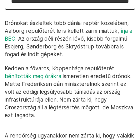
Drónokat észleltek több dániai reptér közelében,
Aalborg repülőterét le is kellett zárni miattuk,
írja a
BBC
. Az ország déli részén lévő, kisebb forgalmú
Esbjerg, Sønderborg és Skrydstrup továbbra is
fogad és indít gépeket.
Kedden a főváros, Koppenhága repülőterét
bénították meg órákra
ismeretlen eredetű drónok.
Mette Frederiksen dán miniszterelnök szerint ez
volt az eddigi legsúlyosabb támadás az ország
infrastruktúrája ellen. Nem zárta ki, hogy
Oroszország áll a légtérsértés mögött, de Moszkva
ezt tagadta.
A rendőrség ugyanakkor nem zárta ki, hogy valakik