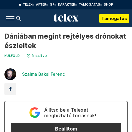
TELEX
AFTER
G7
KARAKTER
TÁMOGATÁS
SHOP
Támogatás
Dániában megint rejtélyes drónokat
észleltek
frissítve
KÜLFÖLD
Szalma Baksi Ferenc
Állítsd be a Telexet
megbízható forrásnak!
Beállítom