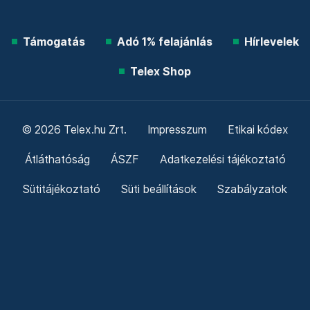
Támogatás
Adó 1% felajánlás
Hírlevelek
Telex Shop
© 2026 Telex.hu Zrt.
Impresszum
Etikai kódex
Átláthatóság
ÁSZF
Adatkezelési tájékoztató
Sütitájékoztató
Süti beállítások
Szabályzatok
Kommentelési szabályzat
Telex Sales