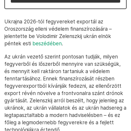
Ukrajna 2026-tól fegyvereket exportál az
Oroszország elleni védelem finanszírozására –
jelentette be Volodimir Zelenszkij ukrán elnök
péntek esti
beszédében
.
Az ukrán vezető szerint pontosan tudják, milyen
fegyverből és lőszerből mennyire van szükségük,
és mennyit kell raktáron tartaniuk a védelem
fenntartásához. Ennek finanszírozását részben
fegyverexportból kívánják fedezni, az ellenőrzött
export révén növelve a frontvonalra szánt drónok
gyártását. Zelenszkij arról beszélt, hogy jelenleg az
ukránok, az ukrán vállalatok és az ukrán hadsereg a
legtapasztaltabb a modern hadviselésben – és ez
főleg a legmodernebb fegyverekre és a fejlett
technológiákra értendő.