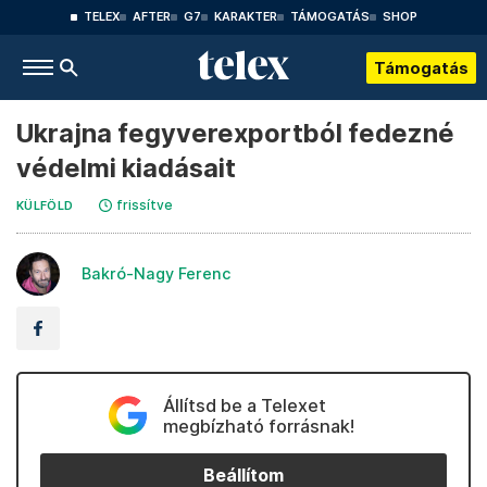
TELEX
AFTER
G7
KARAKTER
TÁMOGATÁS
SHOP
Támogatás
Ukrajna fegyverexportból fedezné
védelmi kiadásait
frissítve
KÜLFÖLD
Bakró-Nagy Ferenc
Állítsd be a Telexet
megbízható forrásnak!
Beállítom