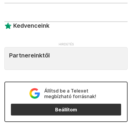
Kedvenceink
Partnereinktől
Állítsd be a Telexet
megbízható forrásnak!
Beállítom