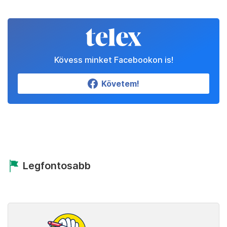
Kövess minket Facebookon is!
Követem!
Legfontosabb