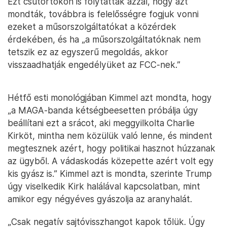
Ezt csütörtökön is folytatták azzal, hogy azt
mondták, továbbra is felelősségre fogjuk vonni
ezeket a műsorszolgáltatókat a közérdek
érdekében, és ha „a műsorszolgáltatóknak nem
tetszik ez az egyszerű megoldás, akkor
visszaadhatják engedélyüket az FCC-nek.”
Hétfő esti monológjában Kimmel azt mondta, hogy
„a MAGA-banda kétségbeesetten próbálja úgy
beállítani ezt a srácot, aki meggyilkolta Charlie
Kirköt, mintha nem közülük való lenne, és mindent
megtesznek azért, hogy politikai hasznot húzzanak
az ügyből. A vádaskodás közepette azért volt egy
kis gyász is.” Kimmel azt is mondta, szerinte Trump
úgy viselkedik Kirk halálával kapcsolatban, mint
amikor egy négyéves gyászolja az aranyhalát.
„Csak negatív sajtóvisszhangot kapok tőlük. Úgy