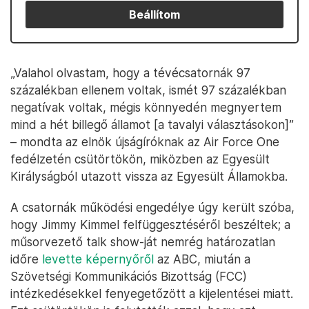
Beállítom
„Valahol olvastam, hogy a tévécsatornák 97
százalékban ellenem voltak, ismét 97 százalékban
negatívak voltak, mégis könnyedén megnyertem
mind a hét billegő államot [a tavalyi választásokon]”
– mondta az elnök újságíróknak az Air Force One
fedélzetén csütörtökön, miközben az Egyesült
Királyságból utazott vissza az Egyesült Államokba.
A csatornák működési engedélye úgy került szóba,
hogy Jimmy Kimmel felfüggesztéséről beszéltek; a
műsorvezető talk show-ját nemrég határozatlan
időre
levette képernyőről
az ABC, miután a
Szövetségi Kommunikációs Bizottság (FCC)
intézkedésekkel fenyegetőzött a kijelentései miatt.