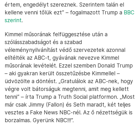
értem, engedélyt szereznek. Szerintem talán el
kellene venni tőlük ezt” – fogalmazott Trump a
BBC
szerint
.
Kimmel műsorának felfüggesztése után a
szólásszabadságot és a szabad
véleménynyilvánítást védő szervezetek azonnal
elítélték az ABC-t, gyávának nevezve Kimmel
műsorának levételét. Ezzel szemben Donald Trump
– aki gyakran került összetűzésbe Kimmellel –
üdvözölte a döntést. „Gratulálok az ABC-nek, hogy
végre volt bátorságuk megtenni, amit meg kellett
tenni” – írta Trump a Truth Social platformon. „Most
már csak Jimmy (Fallon) és Seth maradt, két teljes
vesztes a Fake News NBC-nél. Az ő nézettségük is
borzalmas. Gyerünk NBC!!!”.