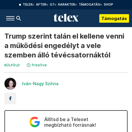
TELEX
AFTER
G7
KARAKTER
TÁMOGATÁS
SHOP
Támogatás
Trump szerint talán el kellene venni
a működési engedélyt a vele
szemben álló tévécsatornáktól
frissítve
KÜLFÖLD
Iván-Nagy Szilvia
Állítsd be a Telexet
megbízható forrásnak!