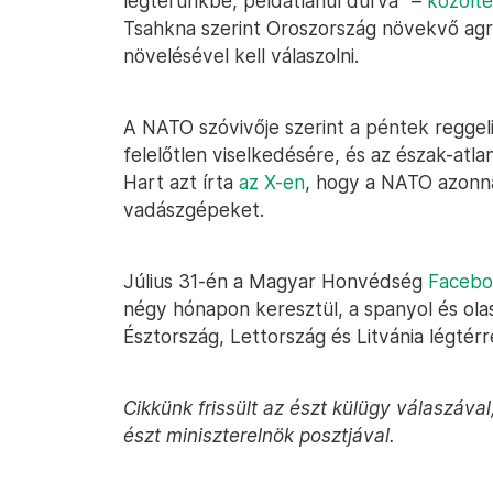
légterünkbe, példátlanul durva” –
közölte
Tsahkna szerint Oroszország növekvő agres
növelésével kell válaszolni.
A NATO szóvivője szerint a péntek reggel
felelőtlen viselkedésére, és az észak-atla
Hart azt írta
az X-en
, hogy a NATO azonnal
vadászgépeket.
Július 31-én a Magyar Honvédség
Facebo
négy hónapon keresztül, a spanyol és ola
Észtország, Lettország és Litvánia légtérr
Cikkünk frissült az észt külügy válaszáv
észt miniszterelnök posztjával.