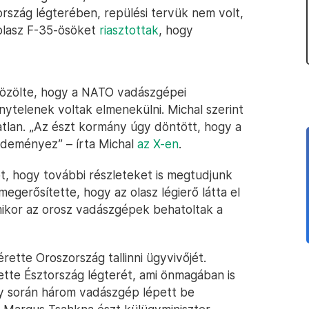
ország légterében, repülési tervük nem volt,
l olasz F-35-ösöket
riasztottak
, hogy
 közölte, hogy a NATO vadászgépei
nytelenek voltak elmenekülni. Michal szerint
tatlan. „Az észt kormány úgy döntött, hogy a
ezdeményez” – írta Michal
az X-en
.
t, hogy további részleteket is megtudjunk
megerősítette, hogy az olasz légierő látta el
amikor az orosz vadászgépek behatoltak a
rette Oroszország tallinni ügyvivőjét.
tte Észtország légterét, ami önmagában is
ly során három vadászgép lépett be