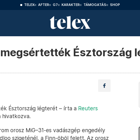
TELEX
AFTER
G7
KARAKTER
TÁMOGATÁS
SHOP
megsértették Észtország l
k Észtország légterét – írta a
Reuters
 hivatkozva.
árom orosz MiG–31-es vadászgép engedély
loo szigeténél, a Finn-öböl felett. Az orosz