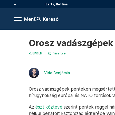
Berta, Bettina
Menü
Kereső
Orosz vadászgépek 
frissítve
KÜLFÖLD
Vida Benjámin
Orosz vadászgépek pénteken megsértetté
hírügynökség európai és NATO forrásokra
Az
észt köztévé
szerint péntek reggel h
nélkül behatolt Észtország légterébe Vaind