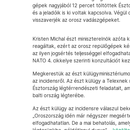
gépek nagyjából 12 percet töltöttek Észt
és a jeladóik is ki voltak kapcsolva. Végü
visszaverjék az orosz vadászgépeket.
Kristen Michal észt miniszterelnök azóta
reagáltak, ezért az orosz repülőgépek ké
az ilyen jogsértés teljességgel elfogadha
NATO 4. cikkelye szerinti konzultációt k
Megkerestük az észt külügyminisztériumo
az incidensről. Az észt külügy a Telexnek 
Észtország légtérrendészeti feladatait, 
balti ország légterébe.
Az észt külügy az incidensre válaszul beké
„Oroszország idén már négyszer megsérte
elfogadhatatlan. De a mai behatolás, ame