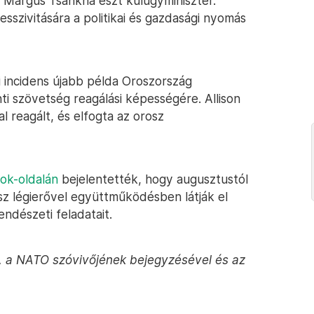
Margus Tsahkna észt külügyminiszter.
szivitására a politikai és gazdasági nyomás
i incidens újabb példa Oroszország
nti szövetség reagálási képességére. Allison
 reagált, és elfogta az orosz
ok-oldalán
bejelentették, hogy augusztustól
sz légierővel együttműködésben látják el
endészeti feladatait.
al, a NATO szóvivőjének bejegyzésével és az