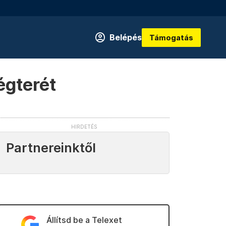
Belépés
Támogatás
égterét
Partnereinktől
Állítsd be a Telexet