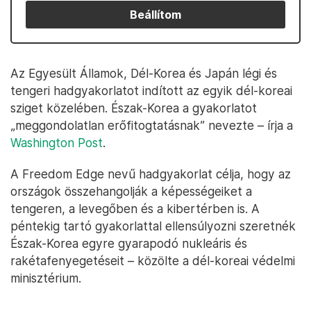
Beállítom
Az Egyesült Államok, Dél-Korea és Japán légi és
tengeri hadgyakorlatot indított az egyik dél-koreai
sziget közelében. Észak-Korea a gyakorlatot
„meggondolatlan erőfitogtatásnak” nevezte – írja a
Washington Post
.
A Freedom Edge nevű hadgyakorlat célja, hogy az
országok összehangolják a képességeiket a
tengeren, a levegőben és a kibertérben is. A
péntekig tartó gyakorlattal ellensúlyozni szeretnék
Észak-Korea egyre gyarapodó nukleáris és
rakétafenyegetéseit – közölte a dél-koreai védelmi
minisztérium.