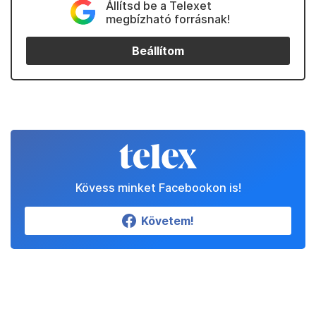
Állítsd be a Telexet
megbízható forrásnak!
Beállítom
Kövess minket Facebookon is!
Követem!