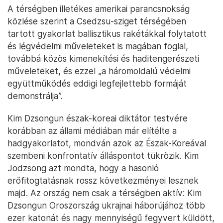
A térségben illetékes amerikai parancsnokság
közlése szerint a Csedzsu-sziget térségében
tartott gyakorlat ballisztikus rakétákkal folytatott
és légvédelmi műveleteket is magában foglal,
továbbá közös kimenekítési és haditengerészeti
műveleteket, és ezzel „a háromoldalú védelmi
együttműködés eddigi legfejlettebb formáját
demonstrálja”.
Kim Dzsongun észak-koreai diktátor testvére
korábban az állami médiában már elítélte a
hadgyakorlatot, mondván azok az Észak-Koreával
szembeni konfrontatív álláspontot tükrözik. Kim
Jodzsong azt mondta, hogy a hasonló
erőfitogtatásnak rossz következményei lesznek
majd. Az ország nem csak a térségben aktív: Kim
Dzsongun Oroszország ukrajnai háborújához több
ezer katonát és nagy mennyiségű fegyvert küldött,