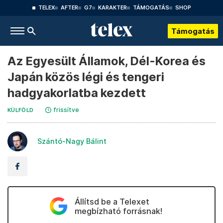
TELEX
AFTER
G7
KARAKTER
TÁMOGATÁS
SHOP
Támogatás
Az Egyesült Államok, Dél-Korea és
Japán közös légi és tengeri
hadgyakorlatba kezdett
frissítve
KÜLFÖLD
Szántó-Nagy Bálint
Állítsd be a Telexet
megbízható forrásnak!