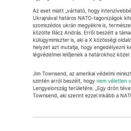
Az eset miatt „várható, hogy intenzívebb
Ukrajnával határos NATO-tagországok ki
szomszédos ukrán megyékre is, természe
közölte Rácz András. Erről beszélt a táma
külügyminiszter is, aki a X közösségi olda
helyzet azt mutatja, hogy engedélyezni k
légvédelmei lelőjenek a határokhoz közel
Jim Townsend, az amerikai védelmi minis
szintén arról beszélt, hogy
nem véletlen v
Lengyelország területére. „Egy drón tév
Townsend, aki szerint ezzel inkább a NAT