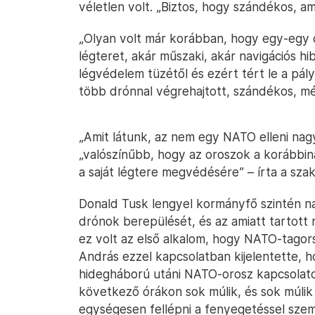
véletlen volt. „Biztos, hogy szándékos, am
„Olyan volt már korábban, hogy egy-egy d
légteret, akár műszaki, akár navigációs hib
légvédelem tüzétől és ezért tért le a pályá
több drónnal végrehajtott, szándékos, mé
„Amit látunk, az nem egy NATO elleni nag
„valószínűbb, hogy az oroszok a korábbi
a saját légtere megvédésére” – írta a szak
Donald Tusk lengyel kormányfő szintén n
drónok berepülését, és az amiatt tartott
ez volt az első alkalom, hogy NATO-tagors
András ezzel kapcsolatban kijelentette, h
hidegháború utáni NATO-orosz kapcsolato
következő órákon sok múlik, és sok múlik
egységesen fellépni a fenyegetéssel sze