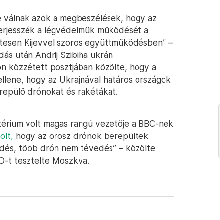
é válnak azok a megbeszélések, hogy az
terjesszék a légvédelmük működését a
tesen Kijevvel szoros együttműködésben” –
dás után Andrij Szibiha ukrán
lon közzétett posztjában közölte, hogy a
ellene, hogy az Ukrajnával határos országok
 repülő drónokat és rakétákat.
ztérium volt magas rangú vezetője a BBC-nek
olt,
hogy az orosz drónok berepültek
edés, több drón nem tévedés” – közölte
O-t tesztelte Moszkva.