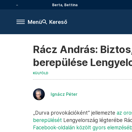
Berta, Bettina
Menü
Kereső
Rácz András: Biztos
berepülése Lengyel
KÜLFÖLD
Ignácz Péter
„Durva provokációként” jellemezte
az oro
berepülését
Lengyelország légterébe Rácz
Facebook-oldalán közölt gyors elemzésé