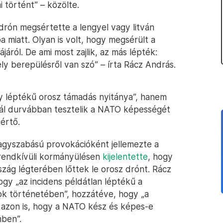
i történt” – közölte.
rón megsértette a lengyel vagy litván
a miatt. Olyan is volt, hogy megsérült a
járól. De ami most zajlik, az más lépték:
ly berepülésről van szó” – írta Rácz András.
y léptékű orosz támadás nyitánya”, hanem
nál durvábban tesztelik a NATO képességét
értő.
agyszabású provokációként jellemezte a
 rendkívüli kormányülésen
kijelentette
, hogy
zág légterében lőttek le orosz drónt. Rácz
ogy „az incidens példátlan léptékű a
k történetében”, hozzátéve, hogy „a
 azon is, hogy a NATO kész és képes-e
mben”.