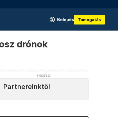
Belépés
Támogatás
rosz drónok
Partnereinktől