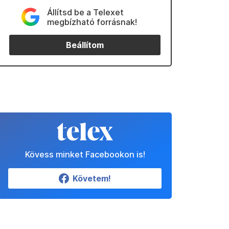
Állítsd be a Telexet
megbízható forrásnak!
Beállítom
Kövess minket Facebookon is!
Követem!