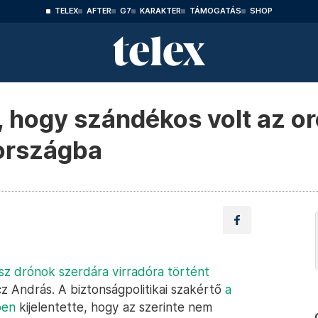
TELEX
AFTER
G7
KARAKTER
TÁMOGATÁS
SHOP
, hogy szándékos volt az o
országba
sz drónok szerdára virradóra történt
 András. A biztonságpolitikai szakértő
a
ben
kijelentette, hogy az szerinte nem