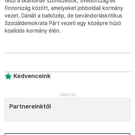
teszi a skandináv szomszédok, Svédország és
Finnország között, amelyeket jobboldali kormány
vezet. Dániát a balközép, de bevándorláskritikus
Szociáldemokrata Párt vezeti egy középre húzó
koalíciós kormány élén.
Kedvenceink
Partnereinktől