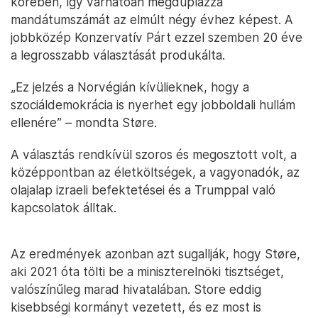
körében, így várhatóan megduplázza
mandátumszámát az elmúlt négy évhez képest. A
jobbközép Konzervatív Párt ezzel szemben 20 éve
a legrosszabb választását produkálta.
„Ez jelzés a Norvégián kívülieknek, hogy a
szociáldemokrácia is nyerhet egy jobboldali hullám
ellenére” – mondta Støre.
A választás rendkívül szoros és megosztott volt, a
középpontban az életköltségek, a vagyonadók, az
olajalap izraeli befektetései és a Trumppal való
kapcsolatok álltak.
Az eredmények azonban azt sugallják, hogy Støre,
aki 2021 óta tölti be a miniszterelnöki tisztséget,
valószínűleg marad hivatalában. Store eddig
kisebbségi kormányt vezetett, és ez most is