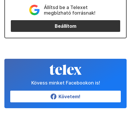
Állítsd be a Telexet
megbízható forrásnak!
Beállítom
Kövess minket Facebookon is!
Követem!