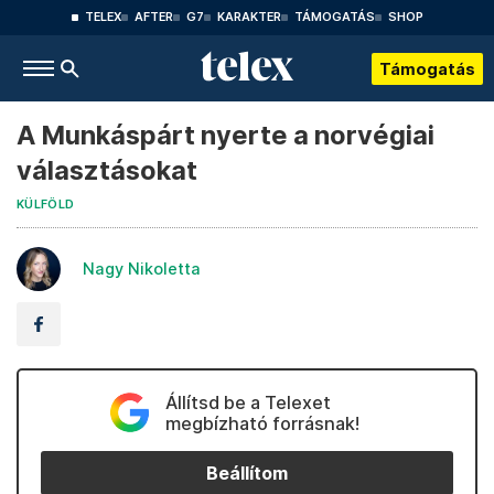
TELEX
AFTER
G7
KARAKTER
TÁMOGATÁS
SHOP
Támogatás
A Munkáspárt nyerte a norvégiai
választásokat
KÜLFÖLD
Nagy Nikoletta
Állítsd be a Telexet
megbízható forrásnak!
Beállítom