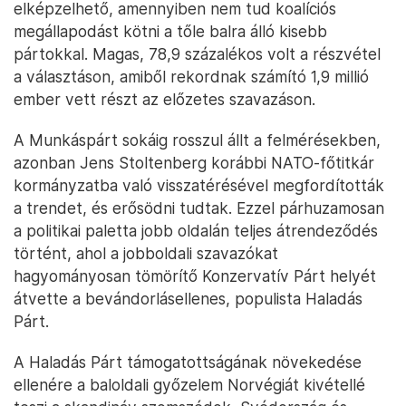
elképzelhető, amennyiben nem tud koalíciós
megállapodást kötni a tőle balra álló kisebb
pártokkal. Magas, 78,9 százalékos volt a részvétel
a választáson, amiből rekordnak számító 1,9 millió
ember vett részt az előzetes szavazáson.
A Munkáspárt sokáig rosszul állt a felmérésekben,
azonban Jens Stoltenberg korábbi NATO-főtitkár
kormányzatba való visszatérésével megfordították
a trendet, és erősödni tudtak. Ezzel párhuzamosan
a politikai paletta jobb oldalán teljes átrendeződés
történt, ahol a jobboldali szavazókat
hagyományosan tömörítő Konzervatív Párt helyét
átvette a bevándorlásellenes, populista Haladás
Párt.
A Haladás Párt támogatottságának növekedése
ellenére a baloldali győzelem Norvégiát kivétellé