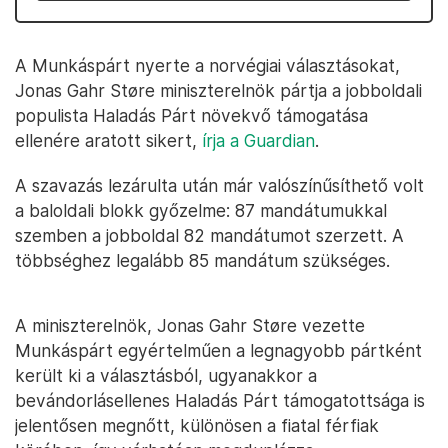
A Munkáspárt nyerte a norvégiai választásokat,
Jonas Gahr Støre miniszterelnök pártja a jobboldali
populista Haladás Párt növekvő támogatása
ellenére aratott sikert,
írja a Guardian
.
A szavazás lezárulta után már valószínűsíthető volt
a baloldali blokk győzelme: 87 mandátumukkal
szemben a jobboldal 82 mandátumot szerzett. A
többséghez legalább 85 mandátum szükséges.
A miniszterelnök, Jonas Gahr Støre vezette
Munkáspárt egyértelműen a legnagyobb pártként
került ki a választásból, ugyanakkor a
bevándorlásellenes Haladás Párt támogatottsága is
jelentősen megnőtt, különösen a fiatal férfiak