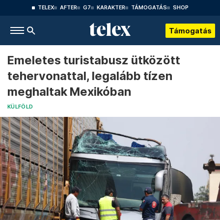
TELEX
AFTER
G7
KARAKTER
TÁMOGATÁS
SHOP
Támogatás
Emeletes turistabusz ütközött
tehervonattal, legalább tízen
meghaltak Mexikóban
KÜLFÖLD