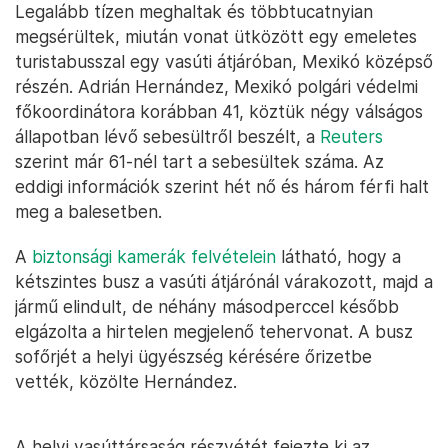
Legalább tízen meghaltak és többtucatnyian
megsérültek, miután vonat ütközött egy emeletes
turistabusszal egy vasúti átjáróban, Mexikó középső
részén. Adrián Hernández, Mexikó polgári védelmi
főkoordinátora korábban 41, köztük négy válságos
állapotban lévő sebesültről beszélt, a
Reuters
szerint már 61-nél tart a sebesültek száma. Az
eddigi információk szerint hét nő és három férfi halt
meg a balesetben.
A
biztonsági kamerák felvételein
látható, hogy a
kétszintes busz a vasúti átjárónál várakozott, majd a
jármű elindult, de néhány másodperccel később
elgázolta a hirtelen megjelenő tehervonat. A busz
sofőrjét a helyi ügyészség kérésére őrizetbe
vették, közölte Hernández.
A helyi vasúttársaság részvétét fejezte ki az