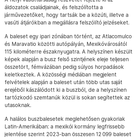
áldozatok családjainak, és felszólította a
járművezetőket, hogy tartsák be a közúti, illetve a
vasúti átjárókban a megállásra felszólító jelzéseket.
A baleset egy ipari zónában történt, az Atlacomulco
és Maravatio közötti autópályán, Mexikóvárosától
115 kilométerre északnyugatra. A helyszínen készült
képek alapján a busz felső szintjének eleje teljesen
összetört, fémvázában pedig súlyos horpadások
keletkeztek. A közösségi médiában megjelent
felvételek alapján a baleset után több utas saját
erejéből kászálódott ki a buszból, de a helyszínen
tartózkodó szemtanúk közül is sokan segítettek az
utasoknak.
A halálos buszbalesetek meglehetősen gyakoriak
Latin-Amerikában: a mexikói kormány legfrissebb
jelentése szerint 2023-ban összesen 12 099 baleset