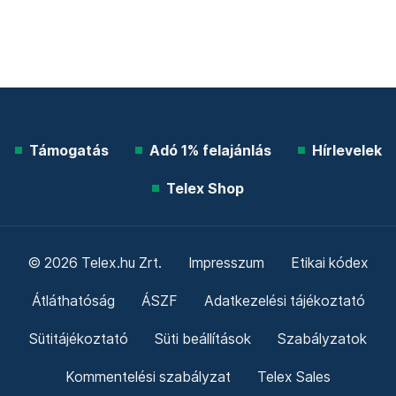
Támogatás
Adó 1% felajánlás
Hírlevelek
Telex Shop
© 2026 Telex.hu Zrt.
Impresszum
Etikai kódex
Átláthatóság
ÁSZF
Adatkezelési tájékoztató
Sütitájékoztató
Süti beállítások
Szabályzatok
Kommentelési szabályzat
Telex Sales