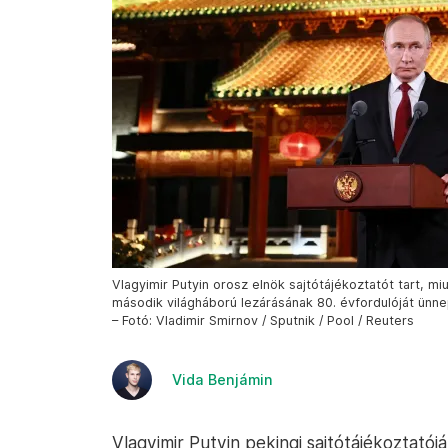
Vlagyimir Putyin orosz elnök sajtótájékoztatót tart, mi
második világháború lezárásának 80. évfordulóját ünn
– Fotó: Vladimir Smirnov / Sputnik / Pool / Reuters
Vida Benjámin
Vlagyimir Putyin pekingi sajtótájékoztatój