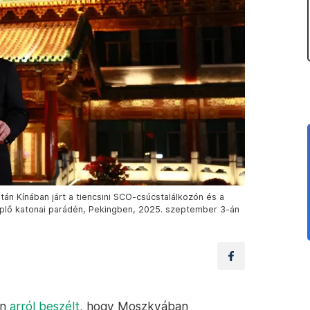
után Kínában járt a tiencsini SCO-csúcstalálkozón és a
eplő katonai parádén, Pekingben, 2025. szeptember 3-án
án
arról beszélt
, hogy Moszkvában