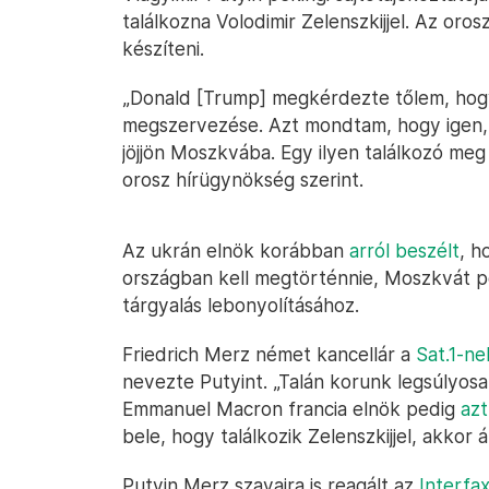
találkozna Volodimir Zelenszkijjel. Az oros
készíteni.
„Donald [Trump] megkérdezte tőlem, hogy
megszervezése. Azt mondtam, hogy igen, l
jöjjön Moszkvába. Egy ilyen találkozó meg
orosz hírügynökség szerint.
Az ukrán elnök korábban
arról beszélt
, h
országban kell megtörténnie, Moszkvát p
tárgyalás lebonyolításához.
Friedrich Merz német kancellár a
Sat.1-ne
nevezte Putyint. „Talán korunk legsúlyo
Emmanuel Macron francia elnök pedig
az
bele, hogy találkozik Zelenszkijjel, akkor
Putyin Merz szavaira is reagált az
Interfa