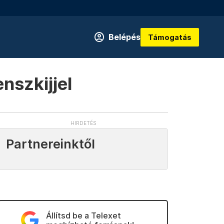
Belépés
Támogatás
nszkijjel
Partnereinktől
Állítsd be a Telexet