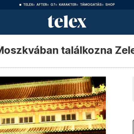
TELEX
AFTER
G7
KARAKTER
TÁMOGATÁS
SHOP
Moszkvában találkozna Zele