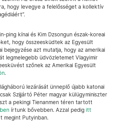
rra, hogy levegye a felelősséget a kollektív
agédiáért”.
in-ping kínai és Kim Dzsongun észak-koreai
őket, hogy összeesküdtek az Egyesült
 bejegyzése azt mutatja, hogy az amerikai
át legmelegebb üdvözletemet Vlagyimir
eesküvést szőnek az Amerikai Egyesült
ön
.
ilágháború lezárását ünneplő újabb katonai
csak Szijjártó Péter magyar külügyminiszter
szt a pekingi Tienanmen téren tartott
kben
írtunk bővebben. Azzal pedig
itt
t megint Putyinban.