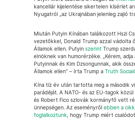
kancellár kijelentése sikertelen kísérlet a
Nyugatról „az Ukrajnában jelenleg zajló tr
Miután Putyin Kínában találkozott Hszi Cs
vezetőkkel, Donald Trump azzal vádolta 
Államok ellen. Putyin
szerint
Trump szerdai
elnöknek van humorérzéke. „Kérem, adja 
Putyinnak és Kim Dzsongunnak, akik össz
Államok ellen” – írta Trump a
Truth Social
Kína tíz év után tartotta meg a második v
parádéját. A NATO- és az EU-tagok közül 
és Robert Fico szlovák kormányfő vett ré
ünnepségen. Az eseményről
ebben a cik
foglalkoztunk
, hogy Trump miért csalódot