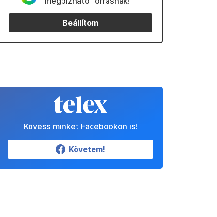
megbízható forrásnak!
Beállítom
Kövess minket Facebookon is!
Követem!