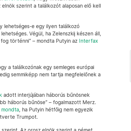
z elnök szerint a találkozót alaposan elő kell
 lehetséges-e egy ilyen találkozó
ehetséges. Végül, ha Zelenszkij készen áll,
 fog történni” – mondta Putyin az
Interfax
ogy a találkozónak egy semleges európai
edig semmiképp nem tartja megfelelőnek a
k
adott interjújában háborús bűnösnek
sabb háborús bűnöse” – fogalmazott Merz.
t mondta
, ha Putyin hétfőig nem egyezik
 átverte Trumpot.
x
szerint. Az orosz elnök szerint a német