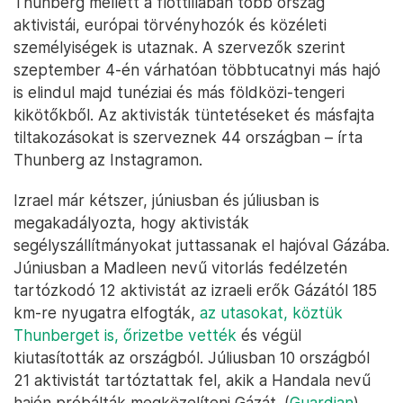
Thunberg mellett a flottillában több ország
aktivistái, európai törvényhozók és közéleti
személyiségek is utaznak. A szervezők szerint
szeptember 4-én várhatóan többtucatnyi más hajó
is elindul majd tunéziai és más földközi-tengeri
kikötőkből. Az aktivisták tüntetéseket és másfajta
tiltakozásokat is szerveznek 44 országban – írta
Thunberg az Instagramon.
Izrael már kétszer, júniusban és júliusban is
megakadályozta, hogy aktivisták
segélyszállítmányokat juttassanak el hajóval Gázába.
Júniusban a Madleen nevű vitorlás fedélzetén
tartózkodó 12 aktivistát az izraeli erők Gázától 185
km-re nyugatra elfogták,
az utasokat, köztük
Thunberget is, őrizetbe vették
és végül
kiutasították az országból. Júliusban 10 országból
21 aktivistát tartóztattak fel, akik a Handala nevű
hajón próbálták megközelíteni Gázát. (
Guardian
)