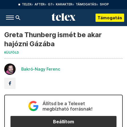
TELEX
AFTER
G7
KARAKTER
TÁMOGATÁS
SHOP
Támogatás
Greta Thunberg ismét be akar
hajózni Gázába
KÜLFÖLD
Bakró-Nagy Ferenc
Állítsd be a Telexet
megbízható forrásnak!
Beállítom