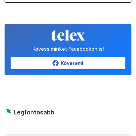
Kövess minket Facebookon is!
Követem!
Legfontosabb