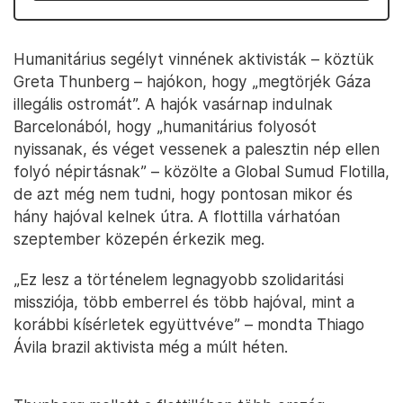
Humanitárius segélyt vinnének aktivisták – köztük
Greta Thunberg – hajókon, hogy „megtörjék Gáza
illegális ostromát”. A hajók vasárnap indulnak
Barcelonából, hogy „humanitárius folyosót
nyissanak, és véget vessenek a palesztin nép ellen
folyó népirtásnak” – közölte a Global Sumud Flotilla,
de azt még nem tudni, hogy pontosan mikor és
hány hajóval kelnek útra. A flottilla várhatóan
szeptember közepén érkezik meg.
„Ez lesz a történelem legnagyobb szolidaritási
missziója, több emberrel és több hajóval, mint a
korábbi kísérletek együttvéve” – mondta Thiago
Ávila brazil aktivista még a múlt héten.