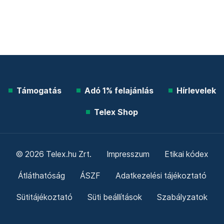
Támogatás
Adó 1% felajánlás
Hírlevelek
Telex Shop
© 2026 Telex.hu Zrt.
Impresszum
Etikai kódex
Átláthatóság
ÁSZF
Adatkezelési tájékoztató
Sütitájékoztató
Süti beállítások
Szabályzatok
Kommentelési szabályzat
Telex Sales