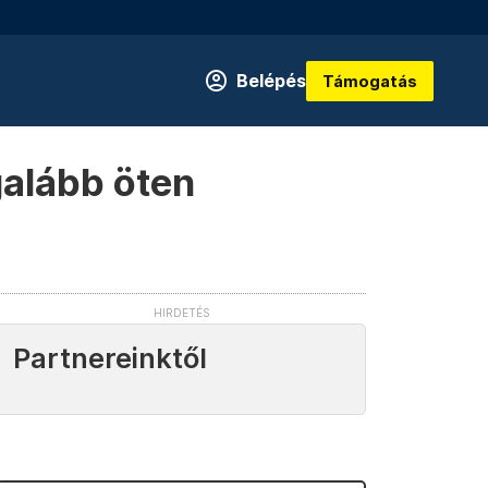
Belépés
Támogatás
galább öten
Partnereinktől