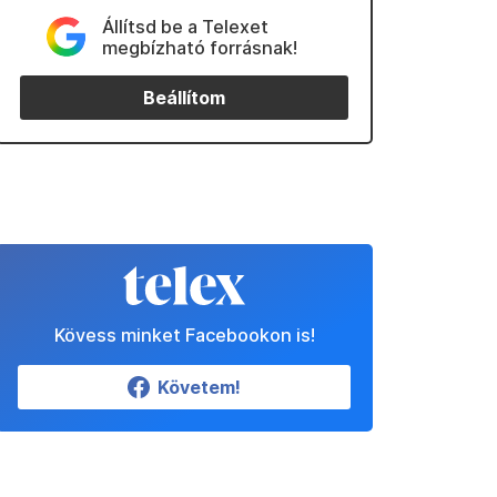
Állítsd be a Telexet
megbízható forrásnak!
Beállítom
Kövess minket Facebookon is!
Követem!