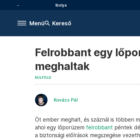
Ibolya
Menü
Kereső
Felrobbant egy lőp
meghaltak
KÜLFÖLD
Kovács Pál
Öt ember meghalt, és száznál is többen m
ahol egy lőporüzem
felrobbant
péntek dél
a biztonsági előírások megszegése vezeth