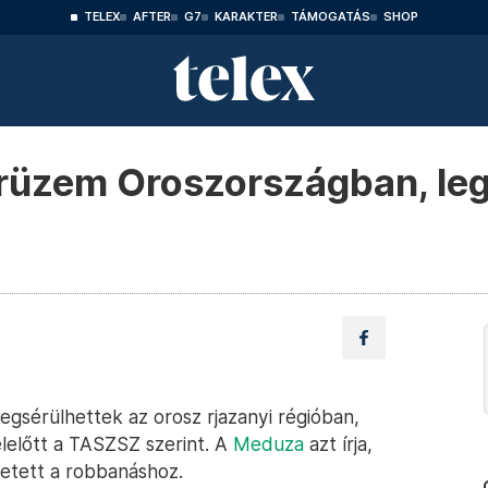
TELEX
AFTER
G7
KARAKTER
TÁMOGATÁS
SHOP
orüzem Oroszországban, le
egsérülhettek az orosz rjazanyi régióban,
előtt a TASZSZ szerint. A
Meduza
azt írja,
etett a robbanáshoz.