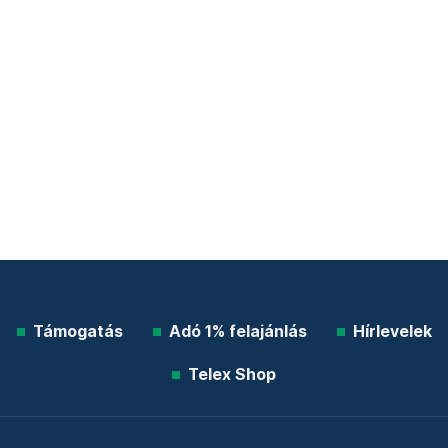
Támogatás
Adó 1% felajánlás
Hírlevelek
Telex Shop