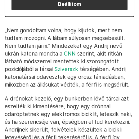
Beállítom
„Nem gondoltam volna, hogy kijutok, mert nem
tudtam mozogni. A lábam súlyosan megsebesült.
Nem tudtam járni.” Mindezeket egy Andrij nevű
ukrán katona mondta a
CNN
szerint, akit ritkán
látható módszerrel mentettek ki szorongatott
pozíciójából a társai
Sziverszk
térségében. Andrij
katonatársai odavesztek egy orosz támadásban,
miközben az állásukat védték, a férfi is megsérült.
A drónokat kezelő, egy bunkerben lévő társai azt
eszelték ki kimentésére, hogy egy drónnal
odaröptetnek egy elektromos biciklit, leteszik neki,
és ha szerencséje van, épségben el tud kerekezni.
Andrijnek sikerült, felvételek készültek a bicikli
letevéséről és a férfi tekeréséről is. A férfi így