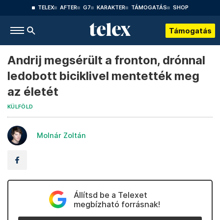
TELEX
AFTER
G7
KARAKTER
TÁMOGATÁS
SHOP
Támogatás
Andrij megsérült a fronton, drónnal
ledobott biciklivel mentették meg
az életét
KÜLFÖLD
Molnár Zoltán
Állítsd be a Telexet
megbízható forrásnak!