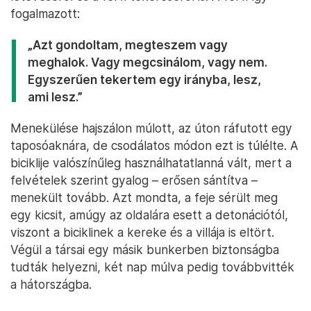
fogalmazott:
„Azt gondoltam, megteszem vagy
meghalok. Vagy megcsinálom, vagy nem.
Egyszerűen tekertem egy irányba, lesz,
ami lesz.”
Menekülése hajszálon múlott, az úton ráfutott egy
taposóaknára, de csodálatos módon ezt is túlélte. A
biciklije valószínűleg használhatatlanná vált, mert a
felvételek szerint gyalog – erősen sántítva –
menekült tovább. Azt mondta, a feje sérült meg
egy kicsit, amúgy az oldalára esett a detonációtól,
viszont a biciklinek a kereke és a villája is eltört.
Végül a társai egy másik bunkerben biztonságba
tudták helyezni, két nap múlva pedig továbbvitték
a hátországba.