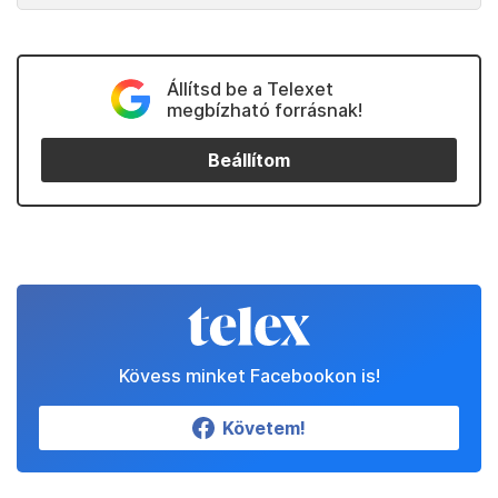
Állítsd be a Telexet
megbízható forrásnak!
Beállítom
Kövess minket Facebookon is!
Követem!