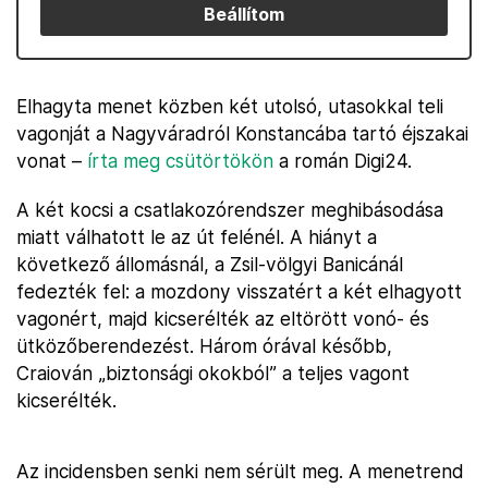
Beállítom
Elhagyta menet közben két utolsó, utasokkal teli
vagonját a Nagyváradról Konstancába tartó éjszakai
vonat –
írta meg csütörtökön
a román Digi24.
A két kocsi a csatlakozórendszer meghibásodása
miatt válhatott le az út felénél. A hiányt a
következő állomásnál, a Zsil-völgyi Banicánál
fedezték fel: a mozdony visszatért a két elhagyott
vagonért, majd kicserélték az eltörött vonó- és
ütközőberendezést. Három órával később,
Craiován „biztonsági okokból” a teljes vagont
kicserélték.
Az incidensben senki nem sérült meg. A menetrend