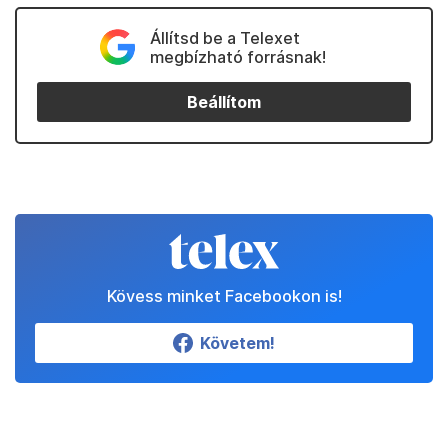
Állítsd be a Telexet
megbízható forrásnak!
Beállítom
Kövess minket Facebookon is!
Követem!