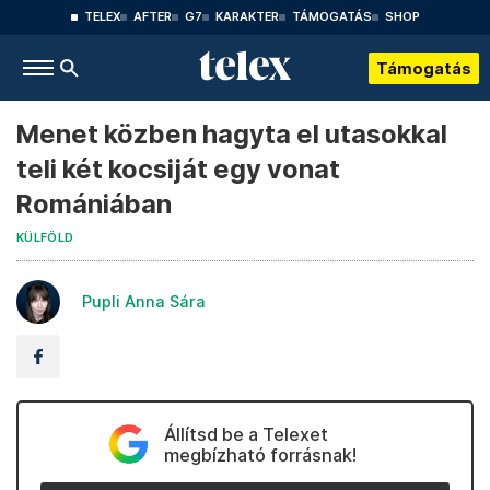
TELEX
AFTER
G7
KARAKTER
TÁMOGATÁS
SHOP
Támogatás
Menet közben hagyta el utasokkal
teli két kocsiját egy vonat
Romániában
KÜLFÖLD
Pupli Anna Sára
Állítsd be a Telexet
megbízható forrásnak!