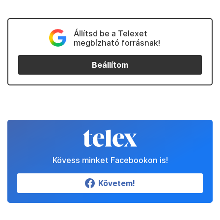
Állítsd be a Telexet
megbízható forrásnak!
Beállítom
Kövess minket Facebookon is!
Követem!