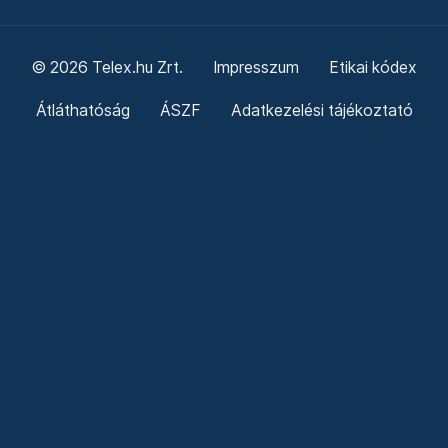
© 2026 Telex.hu Zrt.
Impresszum
Etikai kódex
Átláthatóság
ÁSZF
Adatkezelési tájékoztató
Sütitájékoztató
Süti beállítások
Szabályzatok
Kommentelési szabályzat
Telex Sales