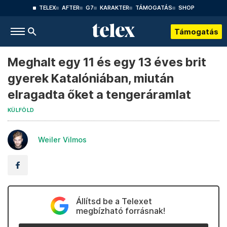
TELEX
AFTER
G7
KARAKTER
TÁMOGATÁS
SHOP
Támogatás
Meghalt egy 11 és egy 13 éves brit
gyerek Katalóniában, miután
elragadta őket a tengeráramlat
KÜLFÖLD
Weiler Vilmos
Állítsd be a Telexet
megbízható forrásnak!