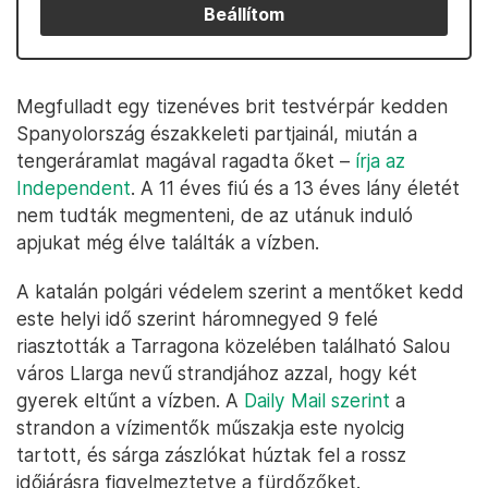
Beállítom
Megfulladt egy tizenéves brit testvérpár kedden
Spanyolország északkeleti partjainál, miután a
tengeráramlat magával ragadta őket –
írja az
Independent
. A 11 éves fiú és a 13 éves lány életét
nem tudták megmenteni, de az utánuk induló
apjukat még élve találták a vízben.
A katalán polgári védelem szerint a mentőket kedd
este helyi idő szerint háromnegyed 9 felé
riasztották a Tarragona közelében található Salou
város Llarga nevű strandjához azzal, hogy két
gyerek eltűnt a vízben. A
Daily Mail szerint
a
strandon a vízimentők műszakja este nyolcig
tartott, és sárga zászlókat húztak fel a rossz
időjárásra figyelmeztetve a fürdőzőket.