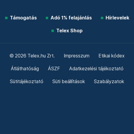
Támogatás
Adó 1% felajánlás
Hírlevelek
Telex Shop
© 2026 Telex.hu Zrt.
Impresszum
Etikai kódex
Átláthatóság
ÁSZF
Adatkezelési tájékoztató
Sütitájékoztató
Süti beállítások
Szabályzatok
Kommentelési szabályzat
Telex Sales