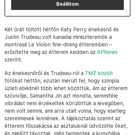
Beállítom
Két órát töltött hétfőn Katy Perry énekesnő és
Justin Trudeau volt kanadai miniszterelnök a
montreali Le Violon fine-dining étteremben –
erősítette meg az étterem kedden az
APNews
szerint.
Az énekesnőről és Trudeau-ról a
TMZ közölt
fotókat hétfőn, ezután merült fel, hogy szimpla
üzleti ebédnél több lehet közöttük, ám az étterem
szóvivője, Samantha Jin azt mondta, semmiféle
vibrálást nem érzékeltek körülöttük a levegőben,
nem volt semmi, ami arra utalt volna, hogy esetleg
szerelmesek lennének. A tájékoztatás szerint az
étterem főszakácsa az asztaluknál üdvözölte őket,
és mielőtt távoztak, még bementek a konyhába