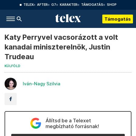
TELEX
AFTER
G7
KARAKTER
TÁMOGATÁS
SHOP
Támogatás
Katy Perryvel vacsorázott a volt
kanadai miniszterelnök, Justin
Trudeau
KÜLFÖLD
Iván-Nagy Szilvia
Állítsd be a Telexet
megbízható forrásnak!