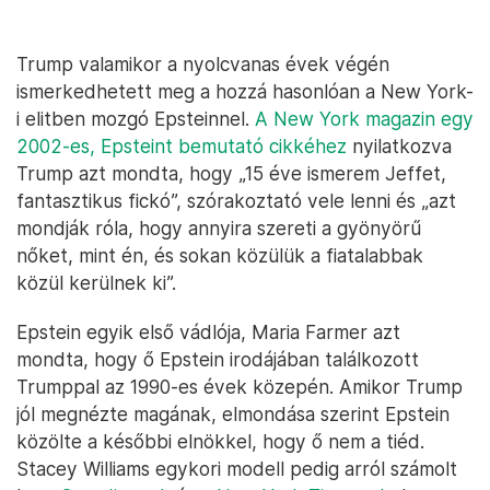
Trump valamikor a nyolcvanas évek végén
ismerkedhetett meg a hozzá hasonlóan a New York-
i elitben mozgó Epsteinnel.
A New York magazin egy
2002-es, Epsteint bemutató cikkéhez
nyilatkozva
Trump azt mondta, hogy „15 éve ismerem Jeffet,
fantasztikus fickó”, szórakoztató vele lenni és „azt
mondják róla, hogy annyira szereti a gyönyörű
nőket, mint én, és sokan közülük a fiatalabbak
közül kerülnek ki”.
Epstein egyik első vádlója, Maria Farmer azt
mondta, hogy ő Epstein irodájában találkozott
Trumppal az 1990-es évek közepén. Amikor Trump
jól megnézte magának, elmondása szerint Epstein
közölte a későbbi elnökkel, hogy ő nem a tiéd.
Stacey Williams egykori modell pedig arról számolt