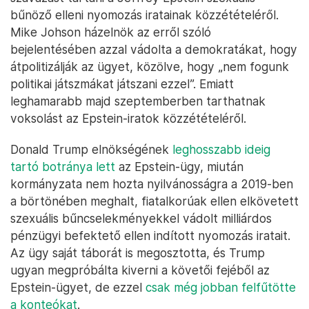
bűnöző elleni nyomozás iratainak közzétételéről.
Mike Johson házelnök az erről szóló
bejelentésében azzal vádolta a demokratákat, hogy
átpolitizálják az ügyet, közölve, hogy „nem fogunk
politikai játszmákat játszani ezzel”. Emiatt
leghamarabb majd szeptemberben tarthatnak
voksolást az Epstein-iratok közzétételéről.
Donald Trump elnökségének
leghosszabb ideig
tartó botránya lett
az Epstein-ügy, miután
kormányzata nem hozta nyilvánosságra a 2019-ben
a börtönében meghalt, fiatalkorúak ellen elkövetett
szexuális bűncselekményekkel vádolt milliárdos
pénzügyi befektető ellen indított nyomozás iratait.
Az ügy saját táborát is megosztotta, és Trump
ugyan megpróbálta kiverni a követői fejéből az
Epstein-ügyet, de ezzel
csak még jobban felfűtötte
a konteókat
.