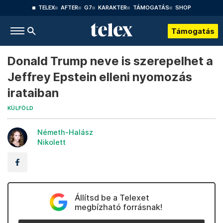
TELEX
AFTER
G7
KARAKTER
TÁMOGATÁS
SHOP
Támogatás
Donald Trump neve is szerepelhet a
Jeffrey Epstein elleni nyomozás
irataiban
KÜLFÖLD
Németh-Halász
Nikolett
Állítsd be a Telexet
megbízható forrásnak!