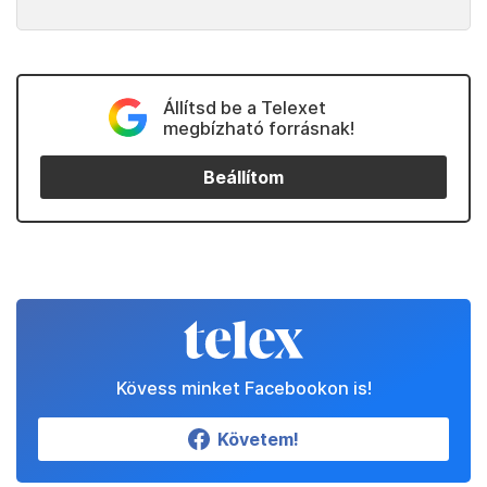
Állítsd be a Telexet
megbízható forrásnak!
Beállítom
Kövess minket Facebookon is!
Követem!