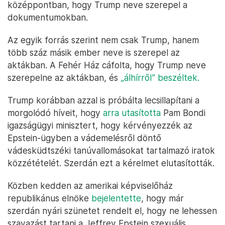
középpontban, hogy Trump neve szerepel a
dokumentumokban.
Az egyik forrás szerint nem csak Trump, hanem
több száz másik ember neve is szerepel az
aktákban. A Fehér Ház cáfolta, hogy Trump neve
szerepelne az aktákban, és
„álhírről” beszéltek.
Trump korábban azzal is próbálta lecsillapítani a
morgolódó híveit, hogy
arra utasította
Pam Bondi
igazságügyi minisztert, hogy kérvényezzék az
Epstein-ügyben a vádemelésről döntő
vádesküdtszéki tanúvallomásokat tartalmazó iratok
közzétételét. Szerdán ezt a kérelmet elutasították.
Közben kedden az amerikai képviselőház
republikánus elnöke
bejelentette
, hogy már
szerdán nyári szünetet rendelt el, hogy ne lehessen
szavazást tartani a Jeffrey Epstein szexuális