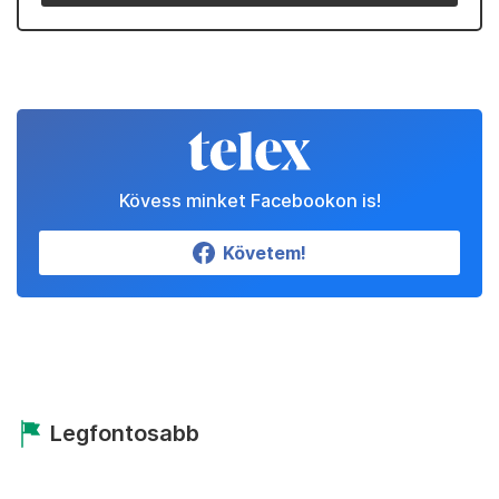
Kövess minket Facebookon is!
Követem!
Legfontosabb