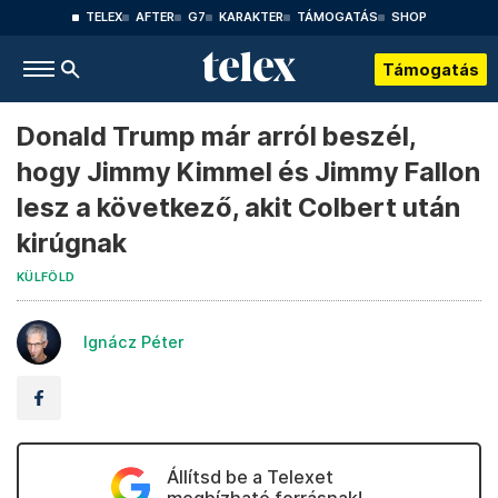
TELEX
AFTER
G7
KARAKTER
TÁMOGATÁS
SHOP
Támogatás
Donald Trump már arról beszél,
hogy Jimmy Kimmel és Jimmy Fallon
lesz a következő, akit Colbert után
kirúgnak
KÜLFÖLD
Ignácz Péter
Állítsd be a Telexet