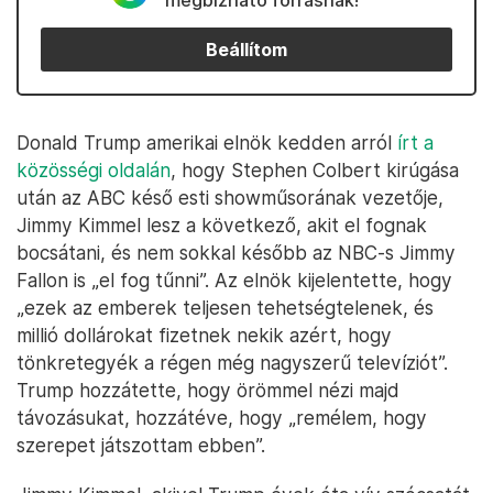
megbízható forrásnak!
Beállítom
Donald Trump amerikai elnök kedden arról
írt a
közösségi oldalán
, hogy Stephen Colbert kirúgása
után az ABC késő esti showműsorának vezetője,
Jimmy Kimmel lesz a következő, akit el fognak
bocsátani, és nem sokkal később az NBC-s Jimmy
Fallon is „el fog tűnni”. Az elnök kijelentette, hogy
„ezek az emberek teljesen tehetségtelenek, és
millió dollárokat fizetnek nekik azért, hogy
tönkretegyék a régen még nagyszerű televíziót”.
Trump hozzátette, hogy örömmel nézi majd
távozásukat, hozzátéve, hogy „remélem, hogy
szerepet játszottam ebben”.