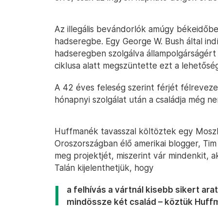
Az illegális bevándorlók amúgy békeidőb
hadseregbe. Egy George W. Bush által ind
hadseregben szolgálva állampolgárságért
ciklusa alatt megszüntette ezt a lehetősé
A 42 éves feleség szerint férjét félrevez
hónapnyi szolgálat után a családja még ne
Huffmanék tavasszal költöztek egy Moszk
Oroszországban élő amerikai blogger, Tim 
meg projektjét, miszerint vár mindenkit, ak
Talán kijelenthetjük, hogy
a felhívás a vártnál kisebb sikert ar
mindössze két család – köztük Huffm