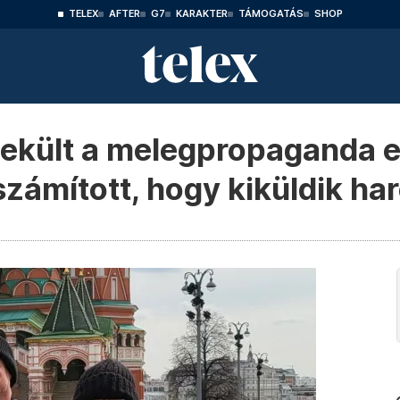
TELEX
AFTER
G7
KARAKTER
TÁMOGATÁS
SHOP
kült a melegpropaganda el
zámított, hogy kiküldik har