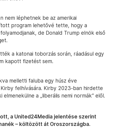
en nem léphetnek be az amerikai
ított program lehetővé tette, hogy a
 folyamodjanak, de Donald Trump elnök első
get.
ették a katonai toborzás során, ráadásul egy
m kapott fizetést sem.
va melletti faluba egy húsz éve
Kirby felhívására. Kirby 2023-ban hirdette
i elmenekülne a „liberális nemi normák” elől.
atott, a United24Media jelentése szerint
anék – költözött át Oroszországba.