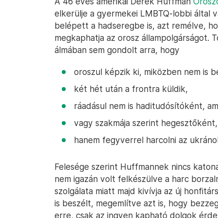
A 46 éves amerikai Derek Huffman
Oroszo
elkerülje a gyermekei LMBTQ-lobbi által 
belépett a hadseregbe is, azt remélve, h
megkaphatja az orosz állampolgárságot. 
álmában sem gondolt arra, hogy
oroszul képzik ki, miközben nem is be
két hét után a frontra küldik,
ráadásul nem is haditudósítóként, am
vagy szakmája szerint hegesztőként,
hanem fegyverrel harcolni az ukránok
Felesége szerint Huffmannek nincs katonai
nem igazán volt felkészülve a harc borzal
szolgálata miatt majd kivívja az új honfitár
is beszélt, megemlítve azt is, hogy bezz
erre, csak az ingyen kapható dolgok érdek