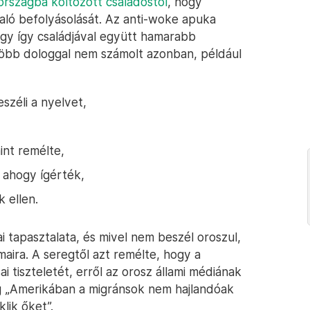
rszágba költözött családostól
, hogy
való befolyásolását. Az anti-woke apuka
ogy így családjával együtt hamarabb
Több dologgal nem számolt azonban, például
széli a nyelvet,
int remélte,
 ahogy ígérték,
 ellen.
 tapasztalata, és mivel nem beszél oroszul,
maira. A seregtől azt remélte, hogy a
sai tiszteletét, erről az orosz állami médiának
eg „Amerikában a migránsok nem hajlandóak
lik őket”.