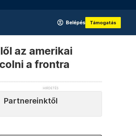
Belépés
Támogatás
ől az amerikai
colni a frontra
Partnereinktől