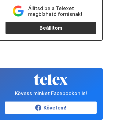
Állítsd be a Telexet
megbízható forrásnak!
Beállítom
Kövess minket Facebookon is!
Követem!