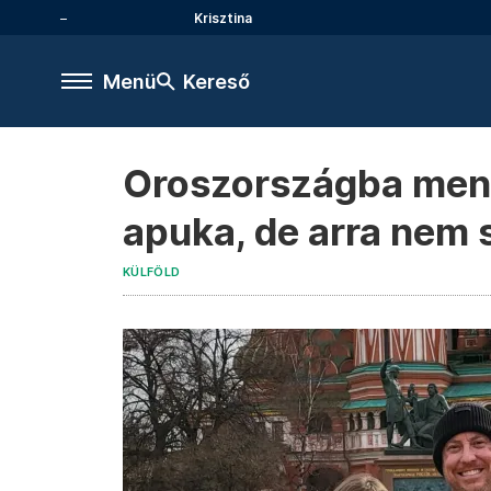
Krisztina
Menü
Kereső
Oroszországba mene
apuka, de arra nem s
KÜLFÖLD