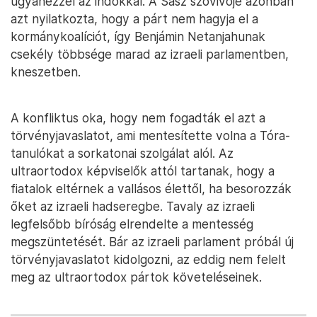
ugyanezzel az indokkal. A Sasz szóvivője azonban
azt nyilatkozta, hogy a párt nem hagyja el a
kormánykoalíciót, így Benjámin Netanjahunak
csekély többsége marad az izraeli parlamentben,
kneszetben.
A konfliktus oka, hogy nem fogadták el azt a
törvényjavaslatot, ami mentesítette volna a Tóra-
tanulókat a sorkatonai szolgálat alól. Az
ultraortodox képviselők attól tartanak, hogy a
fiatalok eltérnek a vallásos élettől, ha besorozzák
őket az izraeli hadseregbe. Tavaly az izraeli
legfelsőbb bíróság elrendelte a mentesség
megszüntetését. Bár az izraeli parlament próbál új
törvényjavaslatot kidolgozni, az eddig nem felelt
meg az ultraortodox pártok követeléseinek.