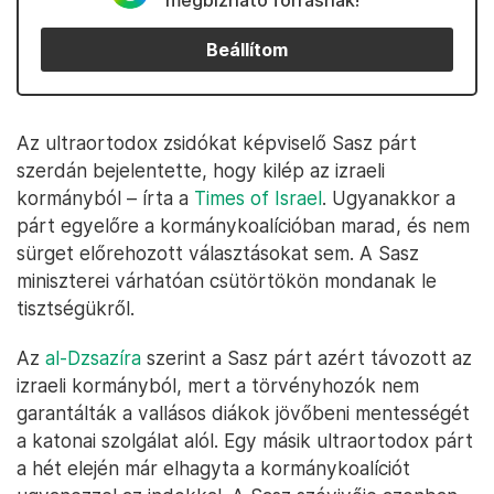
megbízható forrásnak!
Beállítom
Az ultraortodox zsidókat képviselő Sasz párt
szerdán bejelentette, hogy kilép az izraeli
kormányból – írta a
Times of Israel
. Ugyanakkor a
párt egyelőre a kormánykoalícióban marad, és nem
sürget előrehozott választásokat sem. A Sasz
miniszterei várhatóan csütörtökön mondanak le
tisztségükről.
Az
al-Dzsazíra
szerint a Sasz párt azért távozott az
izraeli kormányból, mert a törvényhozók nem
garantálták a vallásos diákok jövőbeni mentességét
a katonai szolgálat alól. Egy másik ultraortodox párt
a hét elején már elhagyta a kormánykoalíciót