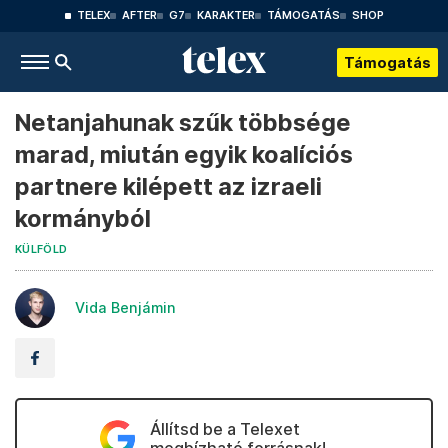
TELEX
AFTER
G7
KARAKTER
TÁMOGATÁS
SHOP
Támogatás
Netanjahunak szűk többsége
marad, miután egyik koalíciós
partnere kilépett az izraeli
kormányból
KÜLFÖLD
Vida Benjámin
Állítsd be a Telexet