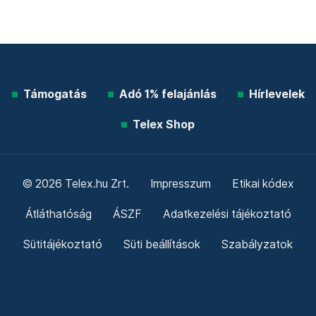
Támogatás
Adó 1% felajánlás
Hírlevelek
Telex Shop
© 2026 Telex.hu Zrt.
Impresszum
Etikai kódex
Átláthatóság
ÁSZF
Adatkezelési tájékoztató
Sütitájékoztató
Süti beállítások
Szabályzatok
Kommentelési szabályzat
Telex Sales