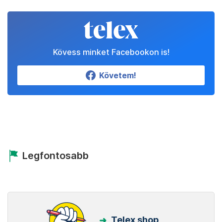
Kövess minket Facebookon is!
Követem!
Legfontosabb
Telex shop