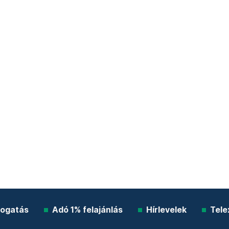
ogatás
Adó 1% felajánlás
Hírlevelek
Tele