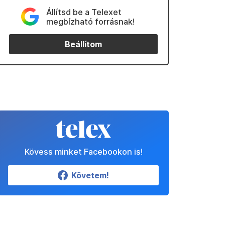
Állítsd be a Telexet
megbízható forrásnak!
Beállítom
Kövess minket Facebookon is!
Követem!