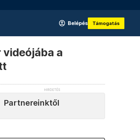
Belépés
Támogatás
r videójába a
tt
Partnereinktől