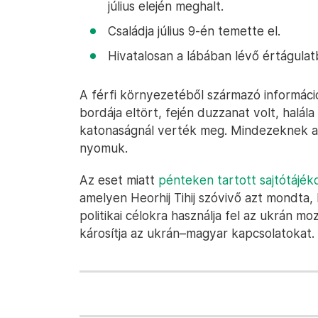
július elején meghalt.
Családja július 9-én temette el.
Hivatalosan a lábában lévő értágulat
A férfi környezetéből származó információ
bordája eltört, fején duzzanat volt, halál
katonaságnál verték meg. Mindezeknek az
nyomuk.
Az eset miatt
pénteken tartott sajtótájék
amelyen Heorhij Tihij szóvivő azt mondta
politikai célokra használja fel az ukrán m
károsítja az ukrán–magyar kapcsolatokat.