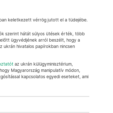
ban keletkezett vérrög jutott el a tüdejébe.
k szerint hátát súlyos ütések érték, több
a előtt ügyvédjének arról beszélt, hogy a
 ukrán hivatalos papírokban nincsen
oztatót
az ukrán külügyminisztérium,
, hogy Magyarország manipulatív módon,
ozgósítással kapcsolatos egyedi eseteket, ami