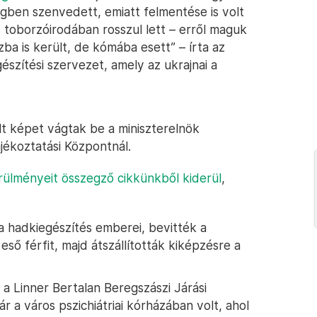
gben szenvedett, emiatt felmentése is volt
A toborzóirodában rosszul lett – erről maguk
ba is került, de kómába esett” – írta az
szítési szervezet, amely az ukrajnai a
ült képet vágtak be a miniszterelnök
jékoztatási Központnál.
örülményeit összegző cikkünkből kiderül
,
 a hadkiegészítés emberei, bevitték a
ső férfit, majd átszállították kiképzésre a
a Linner Bertalan Beregszászi Járási
 a város pszichiátriai kórházában volt, ahol