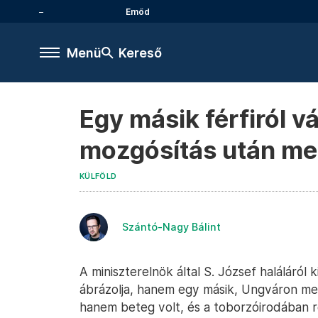
Emőd
Menü
Kereső
Egy másik férfiról v
mozgósítás után megh
KÜLFÖLD
Szántó-Nagy Bálint
A miniszterelnök által S. József haláláról
ábrázolja, hanem egy másik, Ungváron me
hanem beteg volt, és a toborzóirodában r