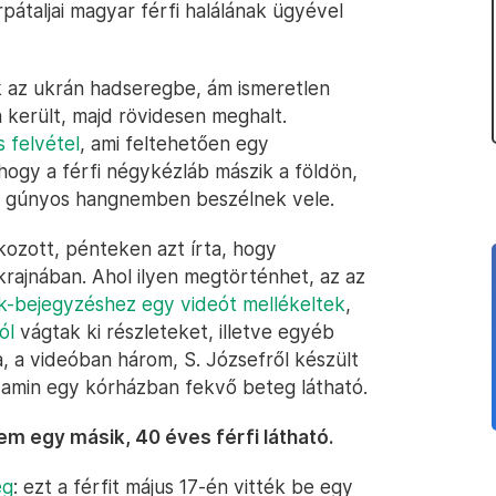
pátaljai magyar férfi halálának ügyével
k az ukrán hadseregbe, ám ismeretlen
került, majd rövidesen meghalt.
 felvétel
, ami feltehetően egy
 hogy a férfi négykézláb mászik a földön,
ek gúnyos hangnemben beszélnek vele.
kozott, pénteken azt írta, hogy
rajnában. Ahol ilyen megtörténhet, az az
-bejegyzéshez egy videót mellékeltek
,
ól
vágtak ki részleteket, illetve egyéb
a, a videóban három, S. Józsefről készült
, amin egy kórházban fekvő beteg látható.
m egy másik, 40 éves férfi látható.
eg
: ezt a férfit május 17-én vitték be egy