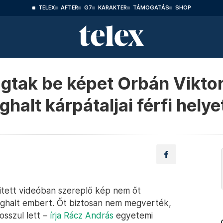
TELEX
AFTER
G7
KARAKTER
TÁMOGATÁS
SHOP
ágtak be képet Orbán Vikto
alt kárpátaljai férfi helye
 kitett videóban szereplő kép nem őt
ghalt embert. Őt biztosan nem megverték,
osszul lett –
írja Rácz András
egyetemi