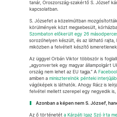
tanár, Oroszország-szakértő S. József kár
kapcsolatban.
S. Józsefet a közelmúltban mozgósítottá
körülmények közt megsebesült, kórházba 
Szombaton előkerült egy 26 másodperces
sorozóhelyen készült, és az látható rajta,
miközben a felvételt készítő ismeretlen
Az üggyel Orbán Viktor többször is foglal
„agyonvertek egy magyar állampolgárt Uk
ország nem lehet az EU tagja.” A
Facebook
amiben a
miniszterelnök pénteki interjújáb
vágóképek is láthatók. Ahogy Rácz is leírj
felvétel mellett szerepel egy negyedik is
Azonban a képen nem S. József, hane
Az ő történetét
a Kárpáti Igaz Szó írta m