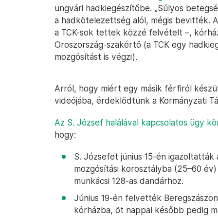
ungvári hadkiegészítőbe. „Súlyos betegsé
a hadkötelezettség alól, mégis bevitték. 
a TCK-sok tettek közzé felvételt –, kórház
Oroszország-szakértő (a TCK egy hadkiegé
mozgósítást is végzi).
Arról, hogy miért egy másik férfiról kész
videójába, érdeklődtünk a Kormányzati Tá
Az S. József halálával kapcsolatos ügy k
hogy:
S. Józsefet június 15-én igazoltatták
mozgósítási korosztályba (25–60 év) e
munkácsi 128-as dandárhoz.
Június 19-én felvették Beregszászon 
kórházba, öt nappal később pedig már